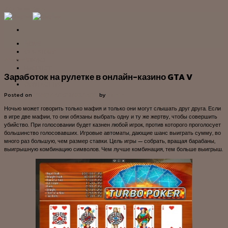
Skip to content
HOME
OUR STORY
SERVICE
Uncategorized
PRODUCT
Заработок на рулетке в онлайн-казино GTA V
PROJECT
CONTACT US
Posted on
29/02/2020
13/09/2022
by
admin
Ночью может говорить только мафия и только они могут слышать друг друга. Если
в игре две мафии, то они обязаны выбрать одну и ту же жертву, чтобы совершить
убийство. При голосовании будет казнен любой игрок, против которого проголосует
большинство голосовавших. Игровые автоматы, дающие шанс выиграть сумму, во
много раз большую, чем размер ставки. Цель игры — собрать, вращая барабаны,
выигрышную комбинацию символов. Чем лучше комбинация, тем больше выигрыш.