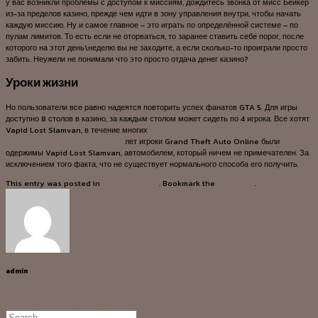
у вас возникли проблемы с доступом к миссиям, дождитесь звонка от мисс Бейкер
из-за пределов казино, прежде чем идти в зону управления внутри, чтобы начать
каждую миссию. Ну и самое главное – это играть по определённой системе – по
пулам лимитов. То есть если не оторваться, то заранее ставить себе порог, после
которого на этот день\неделю вы не заходите, а если сколько-то проиграли просто
забить. Неужели не понимали что это просто отдача денег казино?
Уроки жизни⁠⁠
Но пользователи все равно надеятся повторить успех фанатов GTA 5. Для игры
доступно 8 столов в казино, за каждым столом может сидеть по 4 игрока. Все хотят
Vapid Lost Slamvan, в течение многих
https://milanac.ru/2022/igrovye-
avtomaty-igornogo-kluba-lev/
лет игроки Grand Theft Auto Online были
одержимы Vapid Lost Slamvan, автомобилем, который ничем не примечателен. За
исключением того факта, что не существует нормального способа его получить.
This entry was posted in
Uncategorized
. Bookmark the
permalink
.
admin
Топовые Слоты Производителя Игрософт В Интернет-казино Вулкан Старс
Обзор Виртуального Игрового Автомата Dracula’s Household От Playson