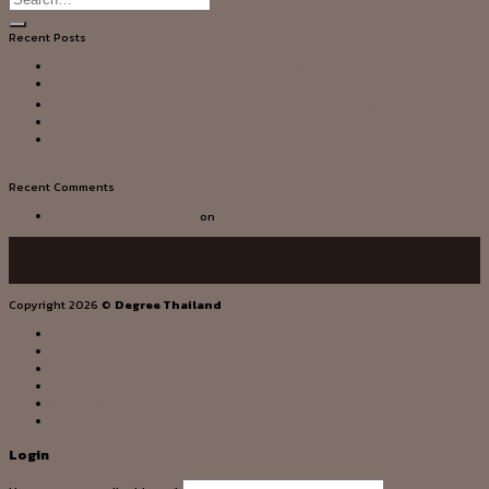
Recent Posts
Betist Casino ile casino ✨ heyecanı cebinde
Alev apk download kullanıcı deneyimleri ve indirme ipuçları ⭐
Lyra Casino bonus ja sen säännöt selitettynä yksityiskohtaisesti
Sugar Rush Demo Tr İle Eğlence
Erfahren Sie, wie Sie den Welle Casino Bonus zu Ihrem Vorteil nutzen
können
Recent Comments
A WordPress Commenter
on
Hello world!
Copyright 2026 ©
Degree Thailand
HOME
OUR STORY
SERVICE
PRODUCT
PROJECT
CONTACT US
Login