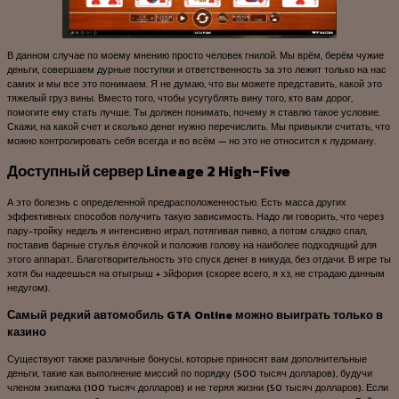
В данном случае по моему мнению просто человек гнилой. Мы врём, берём чужие
деньги, совершаем дурные поступки и ответственность за это лежит только на нас
самих и мы все это понимаем. Я не думаю, что вы можете представить, какой это
тяжелый груз вины. Вместо того, чтобы усугублять вину того, кто вам дорог,
помогите ему стать лучше. Ты должен понимать, почему я ставлю такое условие.
Скажи, на какой счет и сколько денег нужно перечислить. Мы привыкли считать, что
можно контролировать себя всегда и во всём — но это не относится к лудоману.
Доступный сервер Lineage 2 High-Five
А это болезнь с определенной предрасположенностью. Есть масса других
эффективных способов получить такую зависимость. Надо ли говорить, что через
пару-тройку недель я интенсивно играл, потягивая пивко, а потом сладко спал,
поставив барные стулья ёлочкой и положив голову на наиболее подходящий для
этого аппарат.. Благотворительность это спуск денег в никуда, без отдачи. В игре ты
хотя бы надеешься на отыгрыш + эйфория (скорее всего, я хз, не страдаю данным
недугом).
Самый редкий автомобиль GTA Online можно выиграть только в
казино
Существуют также различные бонусы, которые приносят вам дополнительные
деньги, такие как выполнение миссий по порядку (500 тысяч долларов), будучи
членом экипажа (100 тысяч долларов) и не теряя жизни (50 тысяч долларов). Если