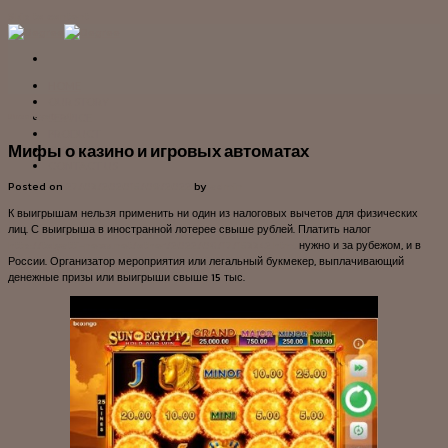
Skip to content
HOME
OUR STORY
SERVICE
Uncategorized
PRODUCT
Мифы о казино и игровых автоматах
PROJECT
CONTACT US
Posted on
27/03/2020
15/09/2022
by
admin
К выигрышам нельзя применить ни один из налоговых вычетов для физических
лиц. С выигрыша в иностранной лотерее свыше рублей. Платить налог
http://tolyatti-news.net/other/2022/08/17/153342.html
нужно и за рубежом, и в
России. Организатор мероприятия или легальный букмекер, выплачивающий
денежные призы или выигрыши свыше 15 тыс.