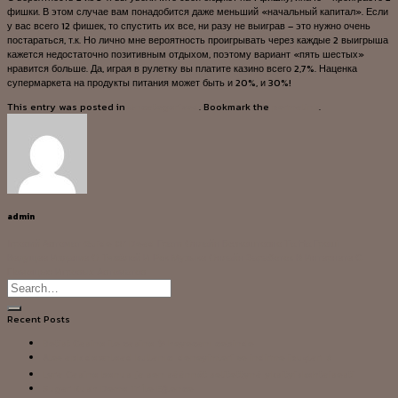
фишки. В этом случае вам понадобится даже меньший «начальный капитал». Если
у вас всего 12 фишек, то спустить их все, ни разу не выиграв – это нужно очень
постараться, т.к. Но лично мне вероятность проигрывать через каждые 2 выигрыша
кажется недостаточно позитивным отдыхом, поэтому вариант «пять шестых»
нравится больше. Да, играя в рулетку вы платите казино всего 2,7%. Наценка
супермаркета на продукты питания может быть и 20%, и 30%!
This entry was posted in
Uncategorized
. Bookmark the
permalink
.
admin
Ігровий Автомат Guide Of Dead Грати Онлайн Безкоштовно Та На Гроші
Ведущее Издание О Тяжёлой И Рок Музыке Онлайн Заработок В Интернете С
Помощью Игровых Автоматов
Recent Posts
Betist Casino ile casino ✨ heyecanı cebinde
Alev apk download kullanıcı deneyimleri ve indirme ipuçları ⭐
Lyra Casino bonus ja sen säännöt selitettynä yksityiskohtaisesti
Sugar Rush Demo Tr İle Eğlence