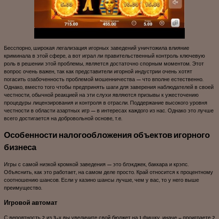
Бесспорно, широкая легализация игорных заведений уничтожила влияние
криминала в этой сфере, а вот играл ли правительственный контроль ключевую
роль в решении этой проблемы, является достаточно спорным моментом. Этот
вопрос очень важен, так как представители игорной индустрии очень хотят
погасить озабоченность проблемой мошенничества — что вполне естественно.
Однако, вместо того чтобы предпринять шаги для заверения наблюдателей в своей
честности, обычной реакцией на эти слухи являются призывы к ужесточению
процедуры лицензирования и контроля в отрасли. Поддержание высокого уровня
честности в области азартных игр — в интересах каждого из нас. Однако это лучше
всего достигается на добровольной основе, т.е.
Особенности налогообложения объектов игорного
бизнеса
Игры с самой низкой кромкой заведения — это блэкджек, баккара и крэпс.
Объяснить, как это работает, на самом деле просто. Край относится к процентному
соотношению шансов. Если у казино шансы лучше, чем у вас, то у него выше
преимущество.
Игровой автомат
С вероятность 2 из 3-х вы увеличите свой бюджет на 1 фишку, иначе – проиграете 2