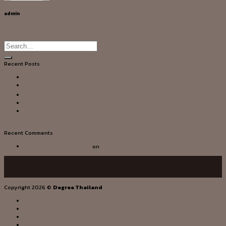
admin
Alaya F Very Hot Bikini Pictures Are Viral On Instagram
Работа: Интернет Вакансии И Работа В Украине
Recent Posts
Betist Casino ile casino ✨ heyecanı cebinde
Alev apk download kullanıcı deneyimleri ve indirme ipuçları ⭐
Lyra Casino bonus ja sen säännöt selitettynä yksityiskohtaisesti
Sugar Rush Demo Tr İle Eğlence
Erfahren Sie, wie Sie den Welle Casino Bonus zu Ihrem Vorteil nutzen
können
Recent Comments
A WordPress Commenter
on
Hello world!
Copyright 2026 ©
Degree Thailand
HOME
OUR STORY
SERVICE
PRODUCT