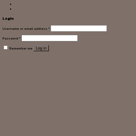
PROJECT
CONTACT US
Login
Username or email address
*
Password
*
Remember me
Log in
Lost your password?