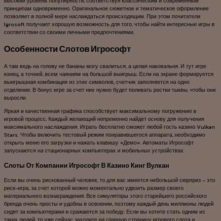
высокий уровень популярности, соответствуя классическим и современным
принципам одновременно. Оригинальное сюжетное и тематическое оформление
позволяет в полной мере наслаждаться происходящим. При этом почитатели
Igrosoft получают хорошую возможность для того, чтобы найти интересные игры в
соответствии со своими личными предпочтениями.
Особенности Слотов Игрософт
А там ведь на голову не бананы могу свалиться, а целая наковальня. И тут игре
конец, а точней, всем чаяниям на большой выигрыш. Если на экране формируется
выигрышная комбинация из этих символов, счетчик заполняется на одно
отделение. В бонус игре за счет них нужно будет поливать ростки тыквы, чтобы они
выросли.
Яркая и качественная графика способствует максимальному погружению в
игровой процесс. Каждый желающий непременно найдет основу для получения
максимального наслаждения. Играть бесплатно сможет любой гость казино Vulkan
Stars. Чтобы включить тестовый режим понравившегося аппарата, необходимо
открыть меню его загрузки и нажать клавишу «Демо». Автоматы Игрософт
запускаются на стационарных компьютерах и мобильных устройствах.
Слоты От Компании Игрософт В Казино Кинг Вулкан
Если вы очень рискованный человек, то для вас имеется небольшой сюрприз – это
риск-игра, за счет которой можно моментально удвоить размер своего
материального вознаграждения. Все симуляторы этого старейшего российского
бренда очень просты и удобны в освоении, поэтому каждый день миллионы людей
сидят за компьютерами и сражаются за победу. Если вы хотите стать одним из
таких людей, то уже сейчас заходите на главную страницу игрового слота и