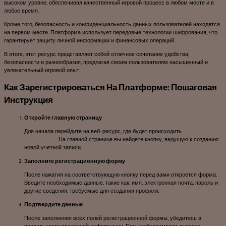
высоком уровне, обеспечивая качественный игровой процесс в любом месте и в
любое время.
Кроме того, безопасность и конфиденциальность данных пользователей находятся
на первом месте. Платформа использует передовые технологии шифрования, что
гарантирует защиту личной информации и финансовых операций.
В итоге, этот ресурс представляет собой отличное сочетание удобства,
безопасности и разнообразия, предлагая своим пользователям насыщенный и
увлекательный игровой опыт.
Как Зарегистрироваться На Платформе: Пошаговая
Инструкция
Откройте главную страницу
Для начала перейдите на веб-ресурс, где будет происходить
Gizbo casino
регистрация
. На главной странице вы найдете кнопку, ведущую к созданию
новой учетной записи.
Заполните регистрационную форму
После нажатия на соответствующую кнопку перед вами откроется форма.
Введите необходимые данные, такие как: имя, электронная почта, пароль и
другие сведения, требуемые для создания профиля.
Подтвердите данные
После заполнения всех полей регистрационной формы, убедитесь в
правильности введенной информации. При необходимости, внесите