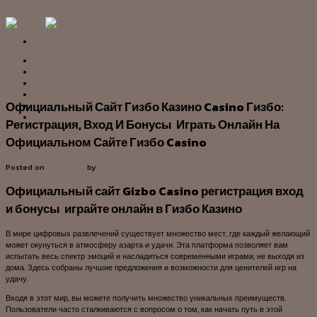
Skip to content
HOME
OUR STORY
SERVICE
News
PRODUCT
Официальный Сайт Гизбо Казино Casino Гизбо:
PROJECT
CONTACT US
Регистрация, Вход И Бонусы ️ Играть Онлайн На
Официальном Сайте Гизбо Casino
Posted on
21/11/2024
by
admin
Официальный сайт Gizbo Casino регистрация вход
и бонусы ️ играйте онлайн в Гизбо Казино
В мире цифровых развлечений существует множество мест, где каждый желающий
может окунуться в атмосферу азарта и удачи. Эта платформа позволяет вам
испытать весь спектр эмоций и насладиться современными играми, не выходя из
дома. Здесь собраны лучшие предложения и возможности для ценителей игр на
удачу.
Входя в этот мир, вы можете получить множество уникальных преимуществ.
Пользователи часто сталкиваются с вопросом о том, как начать путь в этой