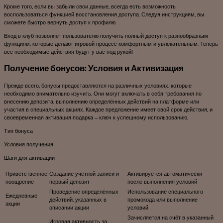
Кроме того, если вы забыли свои данные, всегда есть возможность
воспользоваться функцией восстановления доступа. Следуя инструкциям, вы
сможете быстро вернуть доступ к профилю.
Вход в клуб позволяет пользователю получить полный доступ к разнообразным
функциям, которые делают игровой процесс комфортным и увлекательным. Теперь
все необходимые действия будут у вас под рукой!
Получение бонусов: Условия и Активизация
Прежде всего, бонусы предоставляются на различных условиях, которые
необходимо внимательно изучить. Они могут включать в себя требования по
внесению депозита, выполнению определённых действий на платформе или
участия в специальных акциях. Каждое предложение имеет свой срок действия, и
своевременная активация подарка – ключ к успешному использованию.
Тип бонуса
Условия получения
Шаги для активации
Приветственное
Создание учётной записи и
Активируется автоматически
поощрение
первый депозит
после выполнения условий
Проведение определённых
Использование специального
Ежедневные
действий, указанных в
промокода или выполнение
акции
описании акции
условий
Зачисляется на счёт в указанный
Игровая активность за