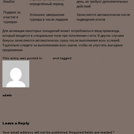
Кешбэк
день, не требует дополнительных
определённый период
действий
Подарки за
Успешное завершение
Зачисляется автоматически после
участие в
турнира в числе лидеров
подведения итогов
турнирах
Для активации некоторых поощрений может потребоваться ввод промокода,
который вводится в специальное поле при пополнении счета. В других случаях
бонусы зачисляются автоматически, сразу после выполнения всех условий.
Тщательно следите за выполнением всех шагов, чтобы не упустить выгодные
предложения.
This entry was posted in
News
and tagged
онлайн казино Гизбо
.
admin
Банда Казино (Banda) онлайн казино с игровыми автоматами
How To Find The Right Betwinner Cameroon APK download For Your Specific
Product
Leave a Reply
Your email address will not be published.
Required fields are marked
*