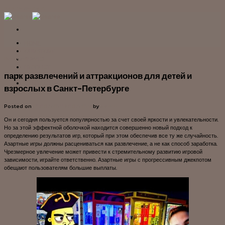
Skip to content
HOME
OUR STORY
SERVICE
Uncategorized
PRODUCT
парк развлечений и аттракционов для детей и
PROJECT
CONTACT US
взрослых в Санкт-Петербурге
Posted on
01/10/2021
13/10/2022
by
admin
Он и сегодня пользуется популярностью за счет своей яркости и увлекательности.
Но за этой эффектной оболочкой находится совершенно новый подход к
определению результатов игр, который при этом обеспечив все ту же случайность.
Азартные игры должны расцениваться как развлечение, а не как способ заработка.
Чрезмерное увлечение может привести к стремительному развитию игровой
зависимости, играйте ответственно. Азартные игры с прогрессивным джекпотом
обещают пользователям большие выплаты.