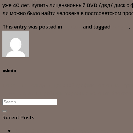
уже 40 лет. Купить лицензионный DVD /двд/ диск с
ли можно было найти человека в постсоветском прос
This entry was posted in
Футбол
and tagged
kungfu
,
admin
Цена TRON сегодня, ценовой график, торговые пар
Tickmill отзывы, рейтинг, торговые условия брокера 
Recent Posts
Betist Casino ile casino ✨ heyecanı cebinde