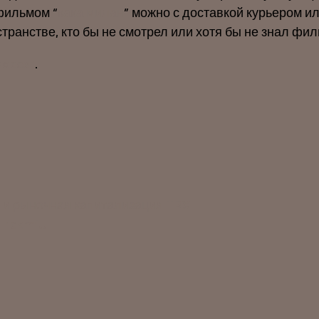
 фильмом “
кака милан
” можно с доставкой курьером ил
транстве, кто бы не смотрел или хотя бы не знал ф
soccer
.
ы и рыночная капитализация TRX
Tickmill