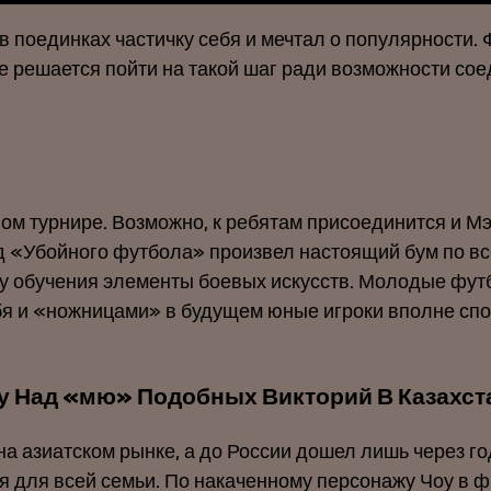
 поединках частичку себя и мечтал о популярности.
же решается пойти на такой шаг ради возможности сое
ном турнире. Возможно, к ребятам присоединится и Мэ
д «Убойного футбола» произвел настоящий бум по вс
 обучения элементы боевых искусств. Молодые футбо
бя и «ножницами» в будущем юные игроки вполне спос
у Над «мю» Подобных Викторий В Казахс
 азиатском рынке, а до России дошел лишь через го
я для всей семьи. По накаченному персонажу Чоу в ф