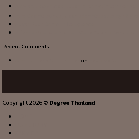
Alev apk download kullanıcı deneyimleri ve indi
Lyra Casino bonus ja sen säännöt selitettynä yks
Sugar Rush Demo Tr İle Eğlence
Erfahren Sie, wie Sie den Welle Casino Bonus zu 
Recent Comments
A WordPress Commenter
on
Hello world!
Copyright 2026 ©
Degree Thailand
HOME
OUR STORY
SERVICE