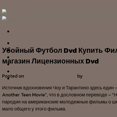
Skip to content
Футбол
HOME
Убойный Футбол Dvd Купить Филь
OUR STORY
SERVICE
магазин Лицензионных Dvd
PRODUCT
PROJECT
Posted on
14/06/2021
24/09/2022
by
admin
CONTACT US
Источник вдохновения Чоу и Тарантино здесь един 
Another Teen Movie”, что в дословном переводе – 
пародия на американские молодежные фильмы о шко
мало общего у этого фильма.