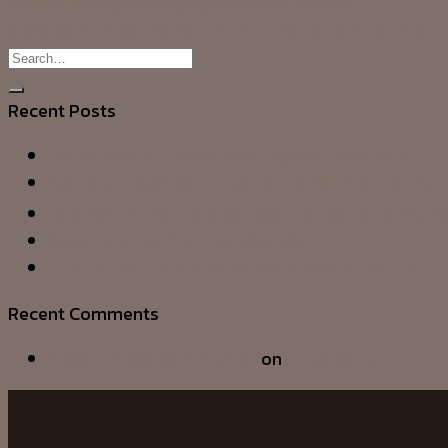
Космолот Вхід На Офіційний Сайт Казино
8 Steps for Meeting Your Annual Benefits Enrollment 
Recent Posts
Betist Casino ile casino ✨ heyecanı cebinde
Alev apk download kullanıcı deneyimleri ve indi
Lyra Casino bonus ja sen säännöt selitettynä yks
Sugar Rush Demo Tr İle Eğlence
Erfahren Sie, wie Sie den Welle Casino Bonus zu 
Recent Comments
A WordPress Commenter
on
Hello world!