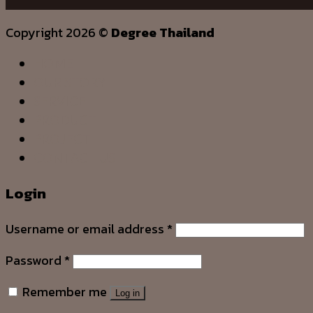
Copyright 2026 ©
Degree Thailand
HOME
OUR STORY
SERVICE
PRODUCT
PROJECT
CONTACT US
Login
Username or email address
*
Password
*
Remember me
Log in