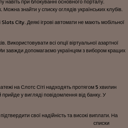
у навіть при блокуванні основного порталу.
 Можна знайти у списку оглядів українських клубів.
lots City. Деякі ігрові автомати не мають мобільної
. Використовувати всі опції віртуальної азартної
 Ми завжди допомагаємо українцям з вибором кращих
тежі на Слотс Сіті надходять протягом 5 хвилин
 прийде у вигляді повідомлення від банку. У
ідтвердити свої надійність та високі виплати. На
rugoe-s-menedzherom-kazino-fairspin
списки