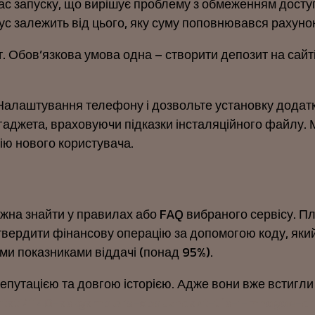
час запуску, що вирішує проблему з обмеженням доступ
с залежить від цього, яку суму поповнювався рахунок.
 Обов’язкова умова одна – створити депозит на сайті S
алаштування телефону і дозвольте установку додатків
гаджета, враховуючи підказки інсталяційного файлу.
цію нового користувача.
на знайти у правилах або FAQ вибраного сервісу. Пла
дтвердити фінансову операцію за допомогою коду, який
ими показниками віддачі (понад 95%).
путацією та довгою історією. Адже вони вже встигли п
stati/1140-askgamblers-obsuzhdaet-tfs-i-mnogoe-d