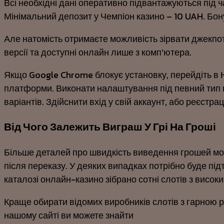
Всі необхідні дані оперативно підвантажуються під 
Мінімальний депозит у Чемпіон казино – 10 UAH. Бону
Але натомість отримаєте можливість зірвати джекпот.
версії та доступні онлайн лише з комп’ютера.
Якщо Google Chrome блокує установку, перейдіть в Н
платформи. Виконати налаштування під певний тип 
варіантів. Здійснити вхід у свій аккаунт, або реєстра
Від Чого Залежить Виграш У Грі На Гроші
Більше деталей про швидкість виведення грошей мож
після переказу. У деяких випадках потрібно буде пі
каталозі онлайн-казино зібрано сотні слотів з висок
Краще обирати відомих виробників слотів з гарною ре
нашому сайті ви можете знайти
https://atempl.com/