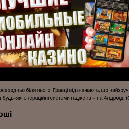
осередньо біля нього. Гравці відзначають, що найзруч
будь-які операційні системи гаджетів – на Андроїд, i
оші