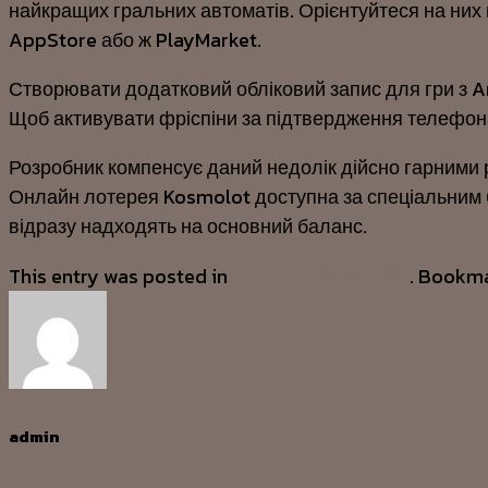
найкращих гральних автоматів. Орієнтуйтеся на них 
AppStore або ж PlayMarket.
Створювати додатковий обліковий запис для гри з An
Щоб активувати фріспіни за підтвердження телефона,
Розробник компенсує даний недолік дійсно гарними р
Онлайн лотерея Kosmolot доступна за спеціальним бі
відразу надходять на основний баланс.
This entry was posted in
Ігрові слоти онлайн
. Bookm
admin