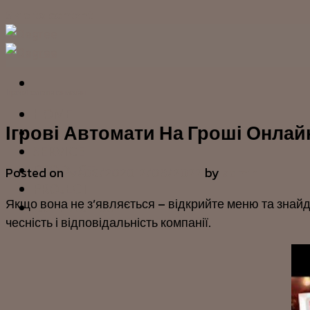
Skip to content
Ігрові слоти онлайн
HOME
Ігрові Автомати На Гроші Онлай
OUR STORY
SERVICE
PRODUCT
Posted on
17/06/2020
12/09/2022
by
admin
PROJECT
Якщо вона не з’являється – відкрийте меню та знайді
CONTACT US
чесність і відповідальність компанії.