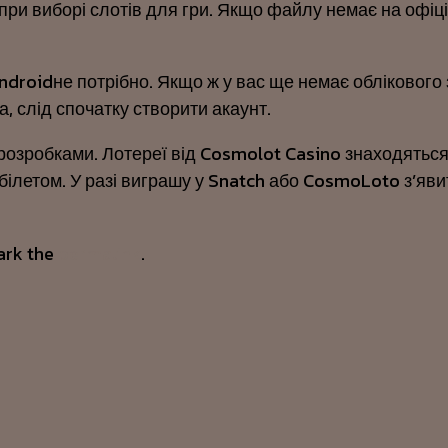
при виборі слотів для гри. Якщо файлу немає на офіц
droidне потрібно. Якщо ж у вас ще немає облікового 
 слід спочатку створити акаунт.
озробками. Лотереї від Cosmolot Casino знаходяться в
летом. У разі виграшу у Snatch або CosmoLoto з’явит
ark the
permalink
.