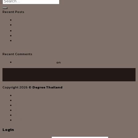
Recent Posts
Betist Casino ile casino ✨ heyecanı cebinde
Alev apk download kullanıcı deneyimleri ve indirme ipuçları ⭐
Lyra Casino bonus ja sen säännöt selitettynä yksityiskohtaisesti
Sugar Rush Demo Tr İle Eğlence
Erfahren Sie, wie Sie den Welle Casino Bonus zu Ihrem Vorteil nutzen
können
Recent Comments
A WordPress Commenter
on
Hello world!
Copyright 2026 ©
Degree Thailand
HOME
OUR STORY
SERVICE
PRODUCT
PROJECT
CONTACT US
Login