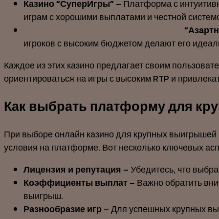
Казино “СуперИгры”
– Платформа с интуитивн
играм с хорошими выплатами и честной систем
Флагман Казино Официальный сайт
“Азартн
игроков с высоким бюджетом делают его идеал
Каждое из этих казино предлагает своим пользова
ориентироваться на игры с высоким RTP и привлека
Как выбрать платформу для к
При выборе онлайн казино для крупных выигрышей в
условия на платформе. Вот несколько ключевых асп
Лицензия и репутация
– Убедитесь, что выбра
Коэффициенты выплат
– Важно обратить вним
выигрыш.
Разнообразие игр
– Для успешных крупных выи