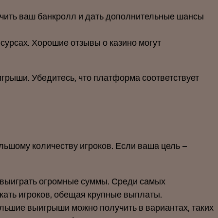
ичить ваш банкролл и дать дополнительные шансы
урсах. Хорошие отзывы о казино могут
игрыши. Убедитесь, что платформа соответствует
льшому количеству игроков. Если ваша цель –
 выиграть огромные суммы. Среди самых
екать игроков, обещая крупные выплаты.
ольшие выигрыши можно получить в вариантах, таких