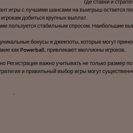
агман Казино Официальный сайт
где ставки и страт
ант игры с лучшими шансами на выигрыш остается по
 игрокам добиться крупных выплат.
ми пользуется стабильным спросом. Наибольшие выиг
 уникальные бонусы и джекпоты, которые могут прине
кие как Powerball, привлекают миллионы игроков.
о Регистрация важно учитывать не только размер пот
стратегия и правильный выбор игры могут существен
азино
.