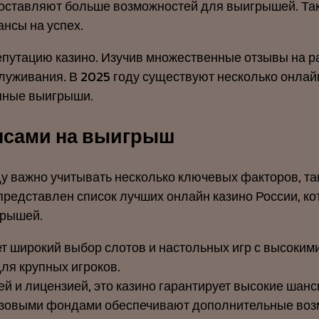
доставляют больше возможностей для выигрышей. Так
нсы на успех.
репутацию казино. Изучив множественные отзывы на 
луживания. В 2025 году существуют несколько онлай
пные выигрыши.
нсами на выигрыш
у важно учитывать несколько ключевых факторов, та
представлен список лучших онлайн казино России, ко
грышей.
ет широкий выбор слотов и настольных игр с высоки
ля крупных игроков.
й и лицензией, это казино гарантирует высокие шансы
изовыми фондами обеспечивают дополнительные воз