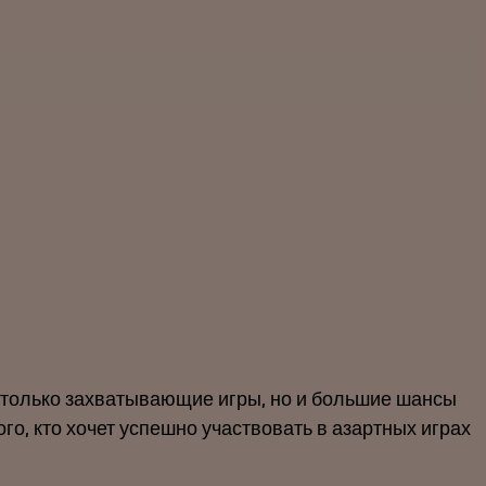
е только захватывающие игры, но и большие шансы
, кто хочет успешно участвовать в азартных играх