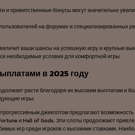
и и приветственные бонусы могут значительно увел
пользователей на форумах и специализированных рес
увеличит ваши шансы на успешную игру и крупные вы
все необходимые условия для комфортной игры.
ыплатами в 2025 году
одолжает расти благодаря их высоким выплатам и бо
едующие игры:
 прогрессивным джекпотом предлагают возможность
Fortune и Hall of Gods. Эти слоты продолжают привл
бимых игр среди игроков с высокими ставками. Наиб