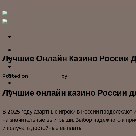
Skip to content
News
HOME
Лучшие Онлайн Казино России 
OUR STORY
SERVICE
PRODUCT
Posted on
05/03/2025
by
admin
PROJECT
Лучшие онлайн казино России 
CONTACT US
В 2025 году азартные игроки в России продолжают 
на значительные выигрыши. Выбор надежного и приб
и получать достойные выплаты.