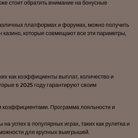
же стоит обратить внимание на бонусные
различных платформах и форумах, можно получить
н казино, которые совмещают все эти параметры,
ких как коэффициенты выплат, количество и
торые в 2025 году гарантируют своим
ми коэффициентами. Программа лояльности и
 на успех в популярных играх, таких как рулетка и
можности для крупных выигрышей.