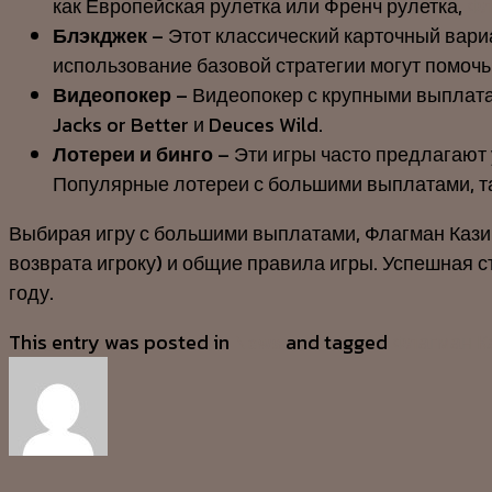
как Европейская рулетка или Френч рулетка,
Фл
Блэкджек
– Этот классический карточный вари
использование базовой стратегии могут помочь
Видеопокер
– Видеопокер с крупными выплата
Jacks or Better и Deuces Wild.
Лотереи и бинго
– Эти игры часто предлагают
Популярные лотереи с большими выплатами, та
Выбирая игру с большими выплатами, Флагман Казин
возврата игроку) и общие правила игры. Успешная 
году.
This entry was posted in
News
and tagged
Флагман К