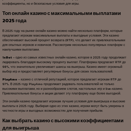
коэффициенты, но и безопасные условия для игры.
Топ онлайн казино с максимальными выплатами
2025 года
В 2025 году на рынке онлайн казино можно найти несколько платформ, которые
предлагают игрокам максимальные выплаты и выгодные условия. Эти казино
обеспечивают высокий процент возврата (RTP), что делает их привлекательными
для опытных игроков и новичков. Рассмотрим несколько популярных платформ с
наилучшими выплатами.
1xBet
– одно из самых известных онлайн казино, которое в 2025 году продолжает
лидировать благодаря высокому проценту выплат. Платформа предлагает RTP до
98%, что значительно увеличивает шансы на выигрыш. Казино имеет огромный
выбор игр и предоставляет регулярные бонусы для своих пользователей.
PlayAmo
– казино с отличной репутацией, которое предлагает игрокам RTP до
97%. В 2025 году PlayAmo продолжает радовать пользователей не только
высокими выплатами, но и разнообразием слотов, настольных игр и live-казино.
Привлекательные бонусы и акции делают эту платформу еще более выгодной.
Эти онлайн казино предлагают игрокам лучшие условия для выигрыша и высокие
выплаты в 2025 году. Выбирая одно из этих казино, игроки могут быть уверены в
честности игры и выгодных возможностях для получения прибыли.
Как выбрать казино с высокими коэффициентами
для выигрыша