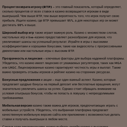
Процент возврата игроку (RTP)
– это главный показатель, который определяет,
сколько процентов от всех ставок в казино возвращается игрокам в виде
выигрышей. Чем выше RTP, тем выше вероятность того, что игрок получит свою
прибыль. Ищите казино, где RTP превышает 95%, а для некоторых игр он может
достигать 98% и выше.
Широкий выбор игр
также играет важную роль. Казино с множеством слотов,
настольных игр и live-казино предоставляет разнообразие для игроков, что
увеличивает шансы на успешный результат. Играйте в игры с высокими
коэффициентами и хорошими бонусами, такие как видеослоты с прогрессивными
джекпотами или настольные игры с высоким RTP.
Прозрачность и лицензия
– ключевые факторы для выбора надежной платформы.
Убедитесь, что казино имеет лицензию от уважаемых регуляторов, таких как MGA
или UKGC. Лицензированные казино гарантируют честность игры и выплат. Также
важно проверять отзывы игроков и рейтинг казино на сторонних ресурсах.
Бонусные предложения
и акции – еще один важный аспект. Казино, которые
предлагают щедрые бонусы на первый депозит или бесплатные вращения, могут
значительно увеличить шансы на успех. Однако стоит обращать внимание на
условия отыгрыша бонусов, чтобы не попасть в ловушку с непреодолимыми
требованиями.
Мобильная версия
казино также важна для игроков, предпочитающих играть с
мобильных устройств. Убедитесь, что выбранная платформа предлагает
качественную мобильную версию сайта или приложение с возможностью делать
ставки и получать выигрыши в любом месте.
Следуя этим рекомендациям, можно выбрать онлайн казино с высокими