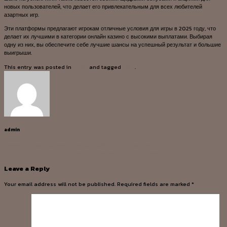
новых пользователей, что делает его привлекательным для всех любителей
азартных игр.
Эти платформы предлагают игрокам отличные условия для игры в 2025 году, что
делает их лучшими в категории онлайн казино с высокими выплатами. Выбирая
одну из них, вы обеспечите себе лучшие шансы на успешный результат и большие
выигрыши.
This entry was posted in
News
and tagged
1Win
.
admin
Лучшие игровые автоматы онлайн казино 2025 года топ
Hrajte v Spinmama online kasinu s pohodlností z domova
Leave a Reply
Your email address will not be published.
Required fields are marked
*