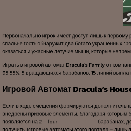
Первоначально игрок имеет доступ лишь к первому ре
спальне гость обнаружит два богато украшенных гро
оказаться и ужасные летучие мыши, которые непреме
Играть в игровой автомат Dracula’s Family от комп
95.55%, 5 вращающихся барабанов, 15 линий выплат. 
Игровой Автомат Dracula’s Hous
Если в ходе смещения формируются дополнительные 
внедрены призовые элементы, благодаря которым бы
появляется на 2 – four
дополнительно
барабанах, д
получить. Игровые автоматы этого портала – лишь 