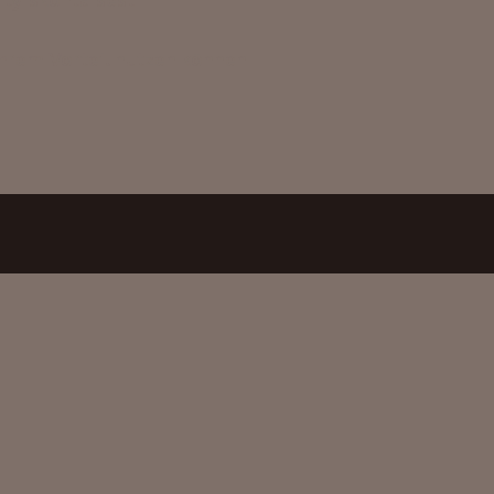
Ihrem Vorteil nutzen können