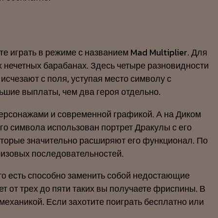
 играть в режиме с названием Mad Multiplier. Для
 нечетных барабанах. Здесь четыре разновидности
исчезают с поля, уступая место символу с
ьшие выплаты, чем два героя отдельно.
рсонажами и современной графикой. А на Диком
го символа использован портрет Дракулы с его
которые значительно расширяют его функционал. По
ризовых последовательностей.
 то есть способно заменить собой недостающие
т от трех до пяти таких вы получаете фриспины. В
механикой. Если захотите поиграть бесплатно или