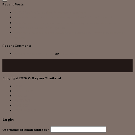
Recent Posts
Betist Casino ile casino ✨ heyecanı cebinde
Alev apk download kullanıcı deneyimleri ve indirme ipuçları ⭐
Lyra Casino bonus ja sen säännöt selitettynä yksityiskohtaisesti
Sugar Rush Demo Tr İle Eğlence
Erfahren Sie, wie Sie den Welle Casino Bonus zu Ihrem Vorteil nutzen
können
Recent Comments
A WordPress Commenter
on
Hello world!
Copyright 2026 ©
Degree Thailand
HOME
OUR STORY
SERVICE
PRODUCT
PROJECT
CONTACT US
Login
Username or email address
*