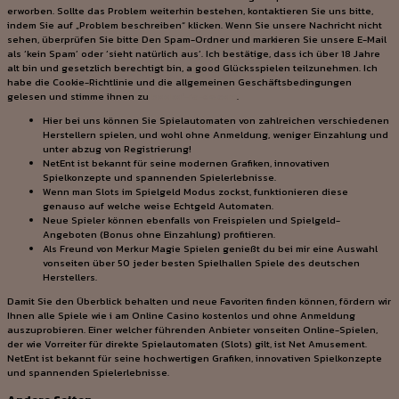
erworben. Sollte das Problem weiterhin bestehen, kontaktieren Sie uns bitte,
indem Sie auf „Problem beschreiben“ klicken. Wenn Sie unsere Nachricht nicht
sehen, überprüfen Sie bitte Den Spam-Ordner und markieren Sie unsere E-Mail
als ‘kein Spam’ oder ‘sieht natürlich aus’. Ich bestätige, dass ich über 18 Jahre
alt bin und gesetzlich berechtigt bin, a good Glücksspielen teilzunehmen. Ich
habe die Cookie-Richtlinie und die allgemeinen Geschäftsbedingungen
gelesen und stimme ihnen zu
bookof-ra-de.com
.
Hier bei uns können Sie Spielautomaten von zahlreichen verschiedenen
Herstellern spielen, und wohl ohne Anmeldung, weniger Einzahlung und
unter abzug von Registrierung!
NetEnt ist bekannt für seine modernen Grafiken, innovativen
Spielkonzepte und spannenden Spielerlebnisse.
Wenn man Slots im Spielgeld Modus zockst, funktionieren diese
genauso auf welche weise Echtgeld Automaten.
Neue Spieler können ebenfalls von Freispielen und Spielgeld-
Angeboten (Bonus ohne Einzahlung) profitieren.
Als Freund von Merkur Magie Spielen genießt du bei mir eine Auswahl
vonseiten über 50 jeder besten Spielhallen Spiele des deutschen
Herstellers.
Damit Sie den Überblick behalten und neue Favoriten finden können, fördern wir
Ihnen alle Spiele wie i am Online Casino kostenlos und ohne Anmeldung
auszuprobieren. Einer welcher führenden Anbieter vonseiten Online-Spielen,
der wie Vorreiter für direkte Spielautomaten (Slots) gilt, ist Net Amusement.
NetEnt ist bekannt für seine hochwertigen Grafiken, innovativen Spielkonzepte
und spannenden Spielerlebnisse.