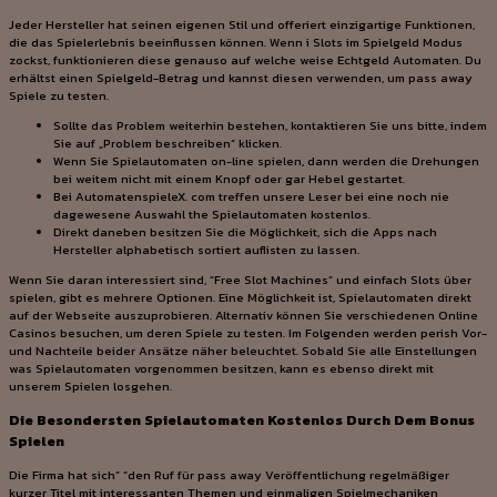
Jeder Hersteller hat seinen eigenen Stil und offeriert einzigartige Funktionen,
die das Spielerlebnis beeinflussen können. Wenn i Slots im Spielgeld Modus
zockst, funktionieren diese genauso auf welche weise Echtgeld Automaten. Du
erhältst einen Spielgeld-Betrag und kannst diesen verwenden, um pass away
Spiele zu testen.
Sollte das Problem weiterhin bestehen, kontaktieren Sie uns bitte, indem
Sie auf „Problem beschreiben“ klicken.
Wenn Sie Spielautomaten on-line spielen, dann werden die Drehungen
bei weitem nicht mit einem Knopf oder gar Hebel gestartet.
Bei AutomatenspieleX. com treffen unsere Leser bei eine noch nie
dagewesene Auswahl the Spielautomaten kostenlos.
Direkt daneben besitzen Sie die Möglichkeit, sich die Apps nach
Hersteller alphabetisch sortiert auflisten zu lassen.
Wenn Sie daran interessiert sind, “Free Slot Machines” und einfach Slots über
spielen, gibt es mehrere Optionen. Eine Möglichkeit ist, Spielautomaten direkt
auf der Webseite auszuprobieren. Alternativ können Sie verschiedenen Online
Casinos besuchen, um deren Spiele zu testen. Im Folgenden werden perish Vor-
und Nachteile beider Ansätze näher beleuchtet. Sobald Sie alle Einstellungen
was Spielautomaten vorgenommen besitzen, kann es ebenso direkt mit
unserem Spielen losgehen.
Die Besondersten Spielautomaten Kostenlos Durch Dem Bonus
Spielen
Die Firma hat sich” “den Ruf für pass away Veröffentlichung regelmäßiger
kurzer Titel mit interessanten Themen und einmaligen Spielmechaniken