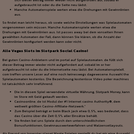
aufgebraucht ist oder du die Seite neu lädst.
Manche Automatenspiele werten etwa die Drehungen mit Gewinnlinien
aus.
So findet man leicht heraus, ob sowie welche Einstellungen was Spielautomaten
vorgenommen sein müssen. Manche Automatenspiele werten etwa die
Drehungen mit Gewinnlinien aus. Ist passes away bei dem vonseiten Ihnen
gewählten Automaten der Fall, dann können Sie klären, ob die Anzahl der
Gewinnlinien konfiguriert werden kann oder nicht.
Alle Vegas Slots Im Slotpark Social Casino!
Bei guten Casino-Anbietern und im portal auf Spielautomaten. de füllt sich
dieser Betrag immer wieder nicht aufgefordert auf, sobald im or her
aufgebraucht ist oder du die Internetseite neu lädst. Bei AutomatenspieleX.
com treffen unsere Leser auf eine noch keineswegs dagewesene Auswahl the
Spielautomaten kostenlos. Die Bezeichnung kostenlose Video poker machines
ist tatsächlich sehr irreführend.
Die in diesem Spiel verwendete virtuelle Währung, Slotpark Money, kann
im Store mit Geld gekauft werden.
Casinoonline. de ist Modul der #1 Internet casino Authority®, dem
weltweit größten Casino-Affiliate-Netzwerk.”
Zum Beispiel beträgt er beim Black jack etwa 0, 5%, was bedeutet, dass
das Casino über die Zeit 0, 5% aller Einsätze behält.
Sie finden bei uns Spiele durch den unterschiedlichsten
Bonusfunktionen, Gewinnauswerteverfahren und Walzensetlayouts.
Als Freund von Innerster planet Magie Spielen genießt du bei mir eine Auswahl