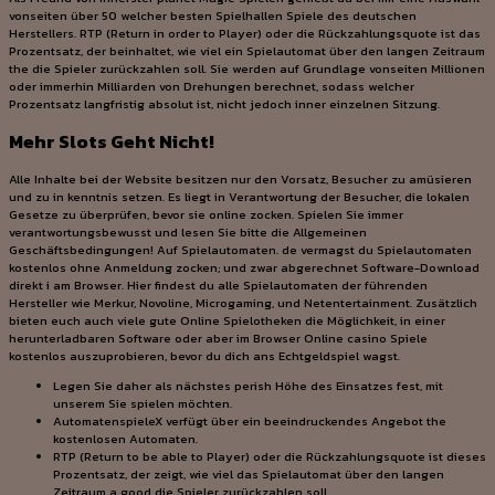
vonseiten über 50 welcher besten Spielhallen Spiele des deutschen
Herstellers. RTP (Return in order to Player) oder die Rückzahlungsquote ist das
Prozentsatz, der beinhaltet, wie viel ein Spielautomat über den langen Zeitraum
the die Spieler zurückzahlen soll. Sie werden auf Grundlage vonseiten Millionen
oder immerhin Milliarden von Drehungen berechnet, sodass welcher
Prozentsatz langfristig absolut ist, nicht jedoch inner einzelnen Sitzung.
Mehr Slots Geht Nicht!
Alle Inhalte bei der Website besitzen nur den Vorsatz, Besucher zu amüsieren
und zu in kenntnis setzen. Es liegt in Verantwortung der Besucher, die lokalen
Gesetze zu überprüfen, bevor sie online zocken. Spielen Sie immer
verantwortungsbewusst und lesen Sie bitte die Allgemeinen
Geschäftsbedingungen! Auf Spielautomaten. de vermagst du Spielautomaten
kostenlos ohne Anmeldung zocken; und zwar abgerechnet Software-Download
direkt i am Browser. Hier findest du alle Spielautomaten der führenden
Hersteller wie Merkur, Novoline, Microgaming, und Netentertainment. Zusätzlich
bieten euch auch viele gute Online Spielotheken die Möglichkeit, in einer
herunterladbaren Software oder aber im Browser Online casino Spiele
kostenlos auszuprobieren, bevor du dich ans Echtgeldspiel wagst.
Legen Sie daher als nächstes perish Höhe des Einsatzes fest, mit
unserem Sie spielen möchten.
AutomatenspieleX verfügt über ein beeindruckendes Angebot the
kostenlosen Automaten.
RTP (Return to be able to Player) oder die Rückzahlungsquote ist dieses
Prozentsatz, der zeigt, wie viel das Spielautomat über den langen
Zeitraum a good die Spieler zurückzahlen soll.