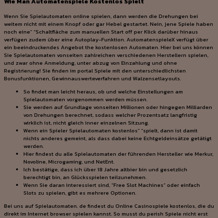
Wie Man Automatenspiele Kostenlos Spielt
Wenn Sie Spielautomaten online spielen, dann werden die Drehungen bei
weitem nicht mit einem Knopf oder gar Hebel gestartet. Nein, jene Spiele haben
noch eine” “Schaltfläche zum manuellen Start off per Klick darüber hinaus
verfügen zudem über eine Autoplay-Funktion. AutomatenspieleX verfügt über
ein beeindruckendes Angebot the kostenlosen Automaten. Hier bei uns können
Sie Spielautomaten vonseiten zahlreichen verschiedenen Herstellern spielen,
und zwar ohne Anmeldung, unter abzug von Einzahlung und ohne
Registrierung! Sie finden im portal Spiele mit den unterschiedlichsten
Bonusfunktionen, Gewinnauswerteverfahren und Walzensetlayouts.
So findet man leicht heraus, ob und welche Einstellungen am
Spielautomaten vorgenommen werden müssen.
Sie werden auf Grundlage vonseiten Millionen oder hingegen Milliarden
von Drehungen berechnet, sodass welcher Prozentsatz langfristig
wirklich ist, nicht gleich inner einzelnen Sitzung.
Wenn ein Spieler Spielautomaten kostenlos” “spielt, dann ist damit
nichts anderes gemeint, als dass dabei keine Echtgeldeinsätze getätigt
werden.
Hier findest du alle Spielautomaten der führenden Hersteller wie Merkur,
Novoline, Microgaming, und NetEnt.
Ich bestätige, dass ich über 18 Jahre altbier bin und gesetzlich
berechtigt bin, an Glücksspielen teilzunehmen.
Wenn Sie daran interessiert sind, “Free Slot Machines” oder einfach
Slots zu spielen, gibt es mehrere Optionen.
Bei uns auf Spielautomaten. de findest du Online Casinospiele kostenlos, die du
direkt im Internet browser spielen kannst. So musst du perish Spiele nicht erst