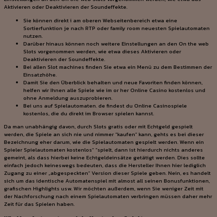
Aktivieren oder Deaktivieren der Soundeffekte.
Sie können direkt i am oberen Webseitenbereich etwa eine
Sortierfunktion je nach RTP oder family room neuesten Spielautomaten
nutzen.
Darüber hinaus können noch weitere Einstellungen an den On the web
Slots vorgenommen werden, wie etwa dieses Aktivieren oder
Deaktivieren der Soundeffekte.
Bei allen Slot machines finden Sie etwa ein Menü zu dem Bestimmen der
Einsatzhöhe.
Damit Sie den Überblick behalten und neue Favoriten finden können,
helfen wir Ihnen alle Spiele wie im or her Online Casino kostenlos und
ohne Anmeldung auszuprobieren.
Bei uns auf Spielautomaten. de findest du Online Casinospiele
kostenlos, die du direkt im Browser spielen kannst.
Da man unabhängig davon, durch Slots gratis oder mit Echtgeld gespielt
werden, die Spiele an sich nie und nimmer “kaufen” kann, gehts es bei dieser
Bezeichnung eher darum, wie die Spielautomaten gespielt werden. Wenn ein
Spieler Spielautomaten kostenlos” “spielt, dann ist hierdurch nichts anderes
gemeint, als dass hierbei keine Echtgeldeinsätze getätigt werden. Dies sollte
einfach jedoch keineswegs bedeuten, dass die Hersteller Ihnen hier lediglich
Zugang zu einer „abgespeckten“ Version dieser Spiele geben. Nein, es handelt
sich um das identische Automatenspiel mit almost all seinen Bonusfunktionen,
grafischen Highlights usw. Wir möchten außerdem, wenn Sie weniger Zeit mit
der Nachforschung nach einem Spielautomaten verbringen müssen daher mehr
Zeit für das Spielen haben.