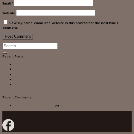
Email
*
Website
Save my name, email, and website in this browser for the next time I
comment.
Recent Posts
Betist Casino ile casino ✨ heyecanı cebinde
Alev apk download kullanıcı deneyimleri ve indirme ipuçları ⭐
Lyra Casino bonus ja sen säännöt selitettynä yksityiskohtaisesti
Sugar Rush Demo Tr İle Eğlence
Erfahren Sie, wie Sie den Welle Casino Bonus zu Ihrem Vorteil nutzen
können
Recent Comments
A WordPress Commenter
on
Hello world!