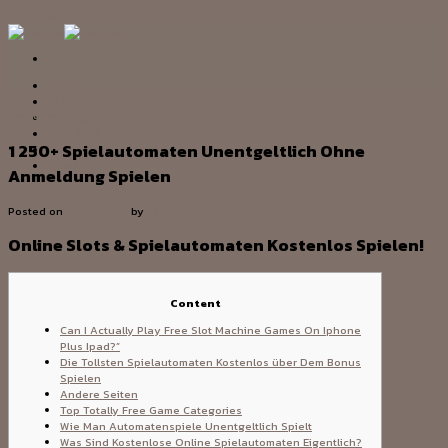
Skip to content
HOME
OUR STORY
SERVICE
book of ra
PRODUCT
1 250+ Spielautomaten Unentgeltlich Ohne
PROJECT
CONTACT US
Anmeldung Spielen
Posted on
23/03/2025
by
admin
Online Slots & Spielautomaten Kostenlos Spielen!
Content
Can I Actually Play Free Slot Machine Games On Iphone
Plus Ipad?”
Die Tollsten Spielautomaten Kostenlos über Dem Bonus
Spielen
Andere Seiten
Top Totally Free Game Categories
Wie Man Automatenspiele Unentgeltlich Spielt
Was Sind Kostenlose Online Spielautomaten Eigentlich?