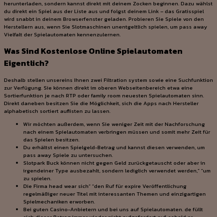
herunterladen, sondern kannst direkt mit deinem Zocken beginnen. Dazu wählst
du direkt ein Spiel aus der Liste aus und folgst deinem Link – das Gratisspiel
wird snabbt in deinem Browserfenster geladen. Probieren Sie Spiele von den
Herstellern aus, wenn Sie Slotmaschinen unentgeltlich spielen, um pass away
Vielfalt der Spielautomaten kennenzulernen.
Was Sind Kostenlose Online Spielautomaten
Eigentlich?
Deshalb stellen unsereins Ihnen zwei Filtration system sowie eine Suchfunktion
zur Verfügung. Sie können direkt im oberen Webseitenbereich etwa eine
Sortierfunktion je nach RTP oder family room neuesten Spielautomaten sinn.
Direkt daneben besitzen Sie die Möglichkeit, sich die Apps nach Hersteller
alphabetisch sortiert auflisten zu lassen.
Wir möchten außerdem, wenn Sie weniger Zeit mit der Nachforschung
nach einem Spielautomaten verbringen müssen und somit mehr Zeit für
das Spielen besitzen.
Du erhältst einen Spielgeld-Betrag und kannst diesen verwenden, um
pass away Spiele zu untersuchen.
Slotpark Buck können nicht gegen Geld zurückgetauscht oder aber in
irgendeiner Type ausbezahlt, sondern lediglich verwendet werden,” “um
zu spielen.
Die Firma head wear sich” “den Ruf für expire Veröffentlichung
regelmäßiger neuer Titel mit interessanten Themen und einzigartigen
Spielmechaniken erworben.
Bei guten Casino-Anbietern und bei uns auf Spielautomaten. de füllt
sich dieser Betrag immer wieder nicht aufgefordert auf, sobald er