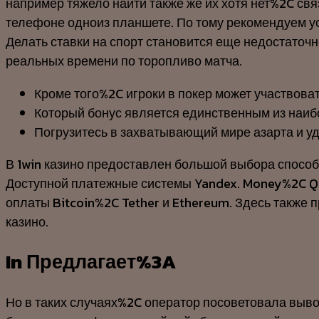
например тяжело найти также же их хотя нет%2C свя
телефоне одноиз планшете. По тому рекомендуем у
Делать ставки на спорт становится еще недостаточ
реальных времени по торопливо матча.
Кроме того%2C игроки в покер может участвов
Который бонус является единственным из наиб
Погрузитесь в захватывающий мире азарта и уда
В 1win казино предоставлен большой выбора способ
Доступной платежные системы Yandex. Money%2C Qi
оплаты Bitcoin%2C Tether и Ethereum. Здесь также
казино.
In Предлагает%3A
Но в таких случаях%2C оператор посоветовала выв