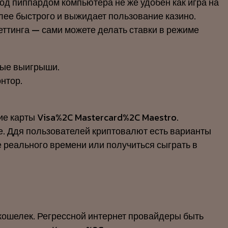
ход пиппардом компьютера не же удобен как игра на
ее быстрого и выжидает пользование казино.
ттинга — сами можете делать ставки в режиме
ные выигрыши.
нтор.
ие карты Visa%2C Mastercard%2C Maestro.
. Ддя пользователей криптовалют есть варианты
е реального времени или получиться сыграть в
кошелек. Регрессной интернет провайдеры быть