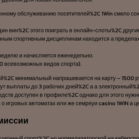
нному обслуживанию посетителей%2C 1Win смело сох
дин вин%2C этого поиграть в онлайн-слоты%2C други
нным спортивным дисциплинам находится а пределах
 неделю и начисляется еженедельно.
0 всевозможных видов спорта).
ей%2C минимальный напрашивается на карту – 1500 р
ут выплаты до 3 рабочих дней%2C а а электронный%
едств доступен в профиле%2C однако для этого нуж
 игровых автоматах или же семряуи casino 1WIN а ц
миссии
иционный спорт%2C но нормализаторской на киберспор