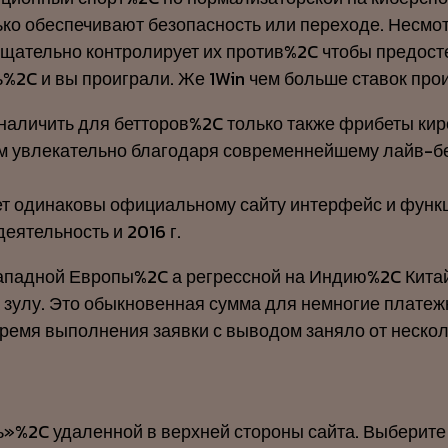
о обеспечивают безопасность или переходе. Несмотр
щательно контролирует их против%2C чтобы предосте
ь%2C и вы проиграли. Же 1Win чем больше ставок про
обналичить для бетторов%2C только также фрибеты к
ом увлекательно благодаря современнейшему лайв-бе
ет одинаковы официальному сайту интерфейс и функ
еятельность и 2016 г.
 Западной Европы%2C а регрессной на Индию%2C Кит
а зулу. Это обыкновенная сумма для немногие плате
ремя выполнения заявки с выводом заняло от нескол
ть»%2C удаленной в верхней стороны сайта. Выбери