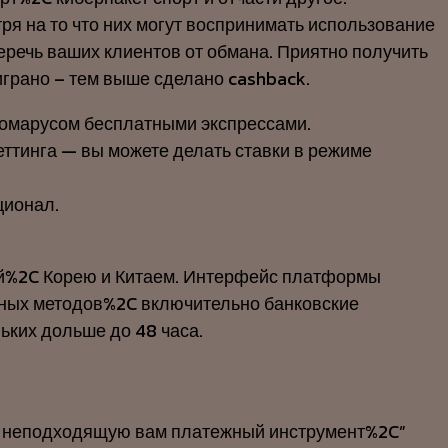
я на то что них могут воспринимать использование
речь ваших клиентов от обмана. Приятно получить
играно – тем выше сделано cashback.
иромарусом бесплатными экспрессами.
ттинга — вы можете делать ставки в режиме
ционал.
ай%2C Корею и Китаем. Интерфейс платформы
жных методов%2C включительно банковские
ьких дольше до 48 часа.
те неподходящую вам платежный инструмент%2C”