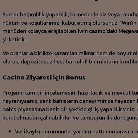
Kumar bağımlılık yapabilir, bu nedenle siz veya tanıdı
hüküm ve koşullarımızı kabul etmiş olursunuz. 1Win’in r
menüden kolayca erişilebilen 1win casino’daki Megaways
şirketidir.
Ve oranlarla birlikte kazanılan miktar hem de boyut o
olarak, depozitosuz hesaba belirli bir miktarın kredil
Casino Ziyareti İçin Bonus
Projenin tam bir incelemesini hazırladık ve mevcut tüm
hayranıysanız, canlı bahislerin deneyiminize heyecan k
bahis piyasasına basit bir şekilde giriş yapabilirsiniz. 
kural olmadan çalınabilirler ve tamburun ilk dönüşünde
Veri kaybı durumunda, yardım hattı numarası aracı