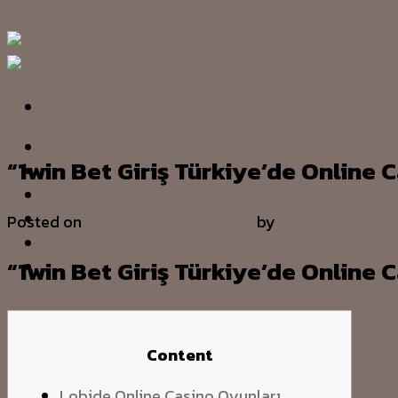
Skip to content
1win uzbekistan
HOME
“1win Bet Giriş Türkiye’de Online 
OUR STORY
SERVICE
PRODUCT
Posted on
19/12/2024
20/12/2024
by
admin
PROJECT
“1win Bet Giriş Türkiye’de Online 
CONTACT US
Content
Lobide Online Casino Oyunları