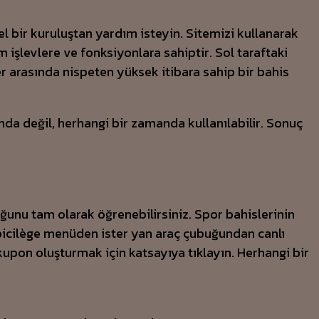
l bir kuruluştan yardım isteyin. Sitemizi kullanarak
 işlevlere ve fonksiyonlara sahiptir. Sol taraftaki
r arasında nispeten yüksek itibara sahip bir bahis
nda değil, herhangi bir zamanda kullanılabilir. Sonuç
uğunu tam olarak öğrenebilirsiniz. Spor bahislerinin
 spicilège menüden ister yan araç çubuğundan canlı
ir kupon oluşturmak için katsayıya tıklayın. Herhangi bir