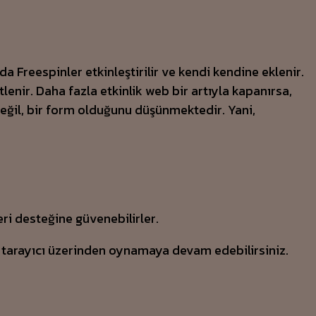
da Freespinler etkinleştirilir ve kendi kendine eklenir.
lenir. Daha fazla etkinlik web bir artıyla kapanırsa,
değil, bir form olduğunu düşünmektedir. Yani,
ri desteğine güvenebilirler.
e tarayıcı üzerinden oynamaya devam edebilirsiniz.