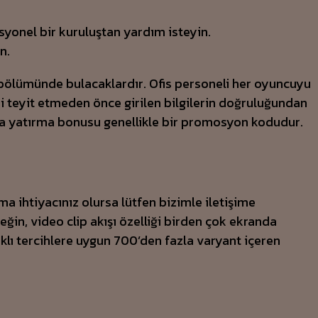
syonel bir kuruluştan yardım isteyin.
n.
” bölümünde bulacaklardır. Ofis personeli her oyuncuyu
zi teyit etmeden önce girilen bilgilerin doğruluğundan
n pra yatırma bonusu genellikle bir promosyon kodudur.
ıma ihtiyacınız olursa lütfen bizimle iletişime
eğin, video clip akışı özelliği birden çok ekranda
klı tercihlere uygun 700’den fazla varyant içeren