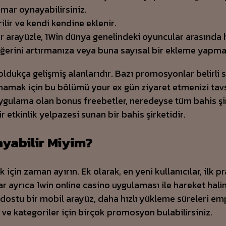
umar oynayabilirsiniz.
ilir ve kendi kendine eklenir.
r arayüzle, 1Win dünya genelindeki oyuncular arasında h
eğerini artırmanıza veya buna sayısal bir ekleme yapma
dukça gelişmiş alanlarıdır. Bazı promosyonlar belirli slot
çırmamak için bu bölümü your ex gün ziyaret etmenizi ta
r uygulama olan bonus freebetler, neredeyse tüm bahis ş
r etkinlik yelpazesi sunan bir bahis şirketidir.
yabilir Miyim?
çin zaman ayırın. Ek olarak, en yeni kullanıcılar, ilk pr
ar ayrıca 1win online casino uygulaması ile hareket ha
 dostu bir mobil arayüz, daha hızlı yükleme süreleri e
e kategoriler için birçok promosyon bulabilirsiniz.