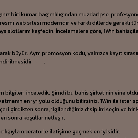
ğınız biri kumar bağımlılığından muzdaripse, profesyone
esmi web sitesi moderndir ve farklı dillerde gerekli tüm
 slotlarını keşfedin. İncelemelere göre, 1Win bahisçile
larak büyür. Aynı promosyon kodu, yalnızca kayıt sırası
endirilmesidir
1win
.
 bilgileri inceledik. Şimdi bu bahis şirketinin eine old
atmanın en iyi yolu olduğunu bilirsiniz. 1Win ile ister
İçeri girdikten sonra, ilgilendiğiniz disiplini seçin ve b
n sonra koşullar netleşir.
lığıyla operatörle iletişime geçmek en iyisidir.