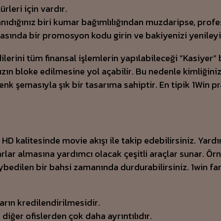
rleri için vardır.
anıdığınız biri kumar bağımlılığından muzdaripse, profe
ırasında bir promosyon kodu girin ve bakiyenizi yenileyi
ilerini tüm finansal işlemlerin yapılabileceği “Kasiyer
ızın bloke edilmesine yol açabilir. Bu nedenle kimliğini
u renk şemasıyla şık bir tasarıma sahiptir. En tipik 1Wi
 HD kalitesinde movie akışı ile takip edebilirsiniz. Yard
arlar almasına yardımcı olacak çeşitli araçlar sunar. Örn
bedilen bir bahsi zamanında durdurabilirsiniz. 1win far
arın kredilendirilmesidir.
 diğer ofislerden çok daha ayrıntılıdır.