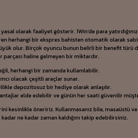
yasal olarak faaliyet gösterir. 1Win’de para yatırdığınız
eren herhangi bir ekspres bahisten otomatik olarak sabit
yük olur. Birçok oyuncu bunun belirli bir benefit türü 
r parçası haline gelmeyen bir miktardır.
il, herhangi bir zamanda kullanılabilir.
ımcı olacak çeşitli araçlar sunar.
likle depozitosuz bir hediye olarak anlaşılır.
ntajlar elde edebilir ve günün her saati güvenilir müşte
ni kesinlikle öneririz. Kullanmasanız bile, masaüstü v
kadar ne kadar zaman kaldığını takip edebilirsiniz.