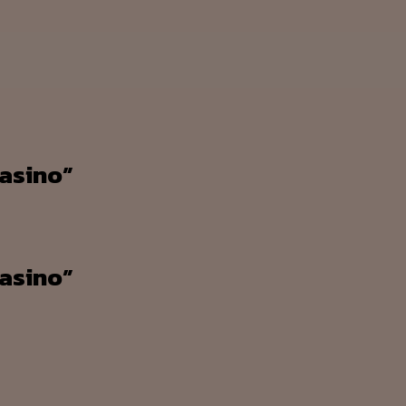
Casino”
Casino”