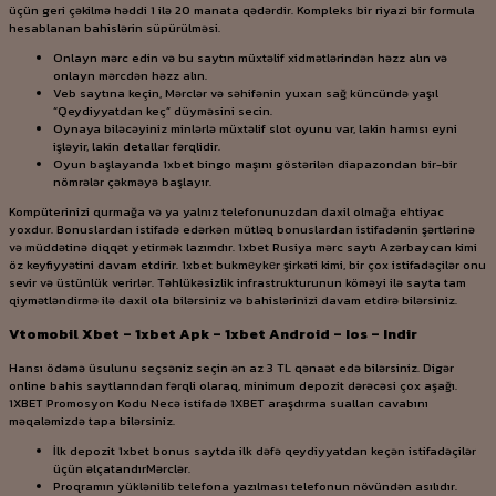
üçün geri çəkilmə həddi 1 ilə 20 manata qədərdir. Kompleks bir riyazi bir formula
hesablanan bahislərin süpürülməsi.
Onlayn mərc edin və bu saytın müxtəlif xidmətlərindən həzz alın və
onlayn mərcdən həzz alın.
Veb saytına keçin, Mərclər və səhifənin yuxarı sağ küncündə yaşıl
“Qeydiyyatdan keç” düyməsini secin.
Oynaya biləcəyiniz minlərlə müxtəlif slot oyunu var, lakin hamısı eyni
işləyir, lakin detallar fərqlidir.
Oyun başlayanda 1xbet bingo maşını göstərilən diapazondan bir-bir
nömrələr çəkməyə başlayır.
Kompüterinizi qurmağa və ya yalnız telefonunuzdan daxil olmağa ehtiyac
yoxdur. Bonuslardan istifadə edərkən mütləq bonuslardan istifadənin şərtlərinə
və müddətinə diqqət yetirmək lazımdır. 1xbet Rusiya mərc saytı Azərbaycan kimi
öz keyfiyyətini davam etdirir. 1xbet bukmеykеr şirkəti kimi, bir çox istifadəçilər onu
sevir və üstünlük verirlər. Təhlükəsizlik infrastrukturunun köməyi ilə sayta tam
qiymətləndirmə ilə daxil ola bilərsiniz və bahislərinizi davam etdirə bilərsiniz.
Vtomobil Xbet – 1xbet Apk – 1xbet Android – Ios – Indir
Hansı ödəmə üsulunu seçsəniz seçin ən az 3 TL qənaət edə bilərsiniz. Digər
online bahis saytlarından fərqli olaraq, minimum depozit dərəcəsi çox aşağı.
1XBET Promosyon Kodu Necə istifadə 1XBET araşdırma sualları cavabını
məqaləmizdə tapa bilərsiniz.
İlk depozit 1xbet bonus saytda ilk dəfə qeydiyyatdan keçən istifadəçilər
üçün əlçatandırMərclər.
Proqramın yüklənilib telefona yazılması telefonun növündən asılıdır.