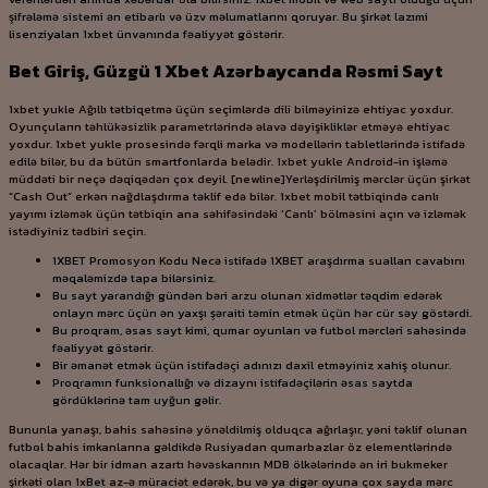
şifrələmə sistemi ən etibarlı və üzv məlumatlarını qoruyar. Bu şirkət lazımi
lisenziyaları 1xbet ünvanında fəaliyyət göstərir.
Bet Giriş, Güzgü 1 Xbet Azərbaycanda Rəsmi Sayt
1xbet yukle Ağıllı tətbiqetmə üçün seçimlərdə dili bilməyinizə ehtiyac yoxdur.
Oyunçuların təhlükəsizlik parametrlərində əlavə dəyişikliklər etməyə ehtiyac
yoxdur. 1xbet yukle prosesində fərqli marka və modellərin tabletlərində istifadə
edilə bilər, bu da bütün smartfonlarda belədir. 1xbet yukle Android-in işləmə
müddəti bir neçə dəqiqədən çox deyil. [newline]Yerləşdirilmiş mərclər üçün şirkət
“Cash Out” erkən nağdlaşdırma təklif edə bilər. 1xbet mobil tətbiqində canlı
yayımı izləmək üçün tətbiqin ana səhifəsindəki ‘Canlı’ bölməsini açın və izləmək
istədiyiniz tədbiri seçin.
1XBET Promosyon Kodu Necə istifadə 1XBET araşdırma sualları cavabını
məqaləmizdə tapa bilərsiniz.
Bu sayt yarandığı gündən bəri arzu olunan xidmətlər təqdim edərək
onlayn mərc üçün ən yaxşı şəraiti təmin etmək üçün hər cür səy göstərdi.
Bu proqram, əsas sayt kimi, qumar oyunları və futbol mərcləri sahəsində
fəaliyyət göstərir.
Bir əmanət etmək üçün istifadəçi adınızı daxil etməyiniz xahiş olunur.
Proqramın funksionallığı və dizaynı istifadəçilərin əsas saytda
gördüklərinə tam uyğun gəlir.
Bununla yanaşı, bahis sahəsinə yönəldilmiş olduqca ağırlaşır, yəni təklif olunan
futbol bahis imkanlarına gəldikdə Rusiyadan qumarbazlar öz elementlərində
olacaqlar. Hər bir idman azartı həvəskarının MDB ölkələrində ən iri bukmeker
şirkəti olan 1xBet az-ə müraciət edərək, bu və ya digər oyuna çox sayda mərc