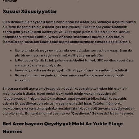
edirsiniz
https://1xbet-giris24.com/qeydiyyat/
.
Xüsusi Xüsusiyyətlər
Bu o deməkdir ki, saytdakı bahis zonalarına nə qədər çox sərmayə qoyursunuzsa,
bu, sizin hesabınıza bir o qədər çox köçürüləcək. 1xbet mobi yukle Mobildən
sonra gəlir yoxdur, qəfil ödəniş və ya 1xbet üçün promo kodları silinmə, üzvlük
haqqından istifadə edilmir. Ayrıca Android sistemində mövcud olan bütün
xidmətlərdən, xüsusən MacMobile izləmə xidmətlərindən istifadə edə bilərsiniz.
İllər ərzində bir neçə ev matçında oynadıqdan sonra, həm yaxşı, həm də
pis bir ev matçını keçirməyin müxtəlif yollarını gördüm.
1xBet uzun illərdir ki, inkişafını dəstəklədiyi futbol, UFC və kibersport üzrə
mərclər xüsusilə populyardır.
İnvestisiya edin ya da pul çəkin Əməliyyatı buradan adlandıra bilərik.
Bu saytın mərc seçimləri, onlayn mərc saytları arasında ən yüksək
əmsaldır.
Bir başqa mobil açma əməliyyatı də xüsusi 1xbet xidmətlərindən biri olan bir
mobil tətbiq istifadə. 1xbet mobil daxil səhifəsinin yuxarı hissəsindəki
“Qeydiyyatdan” nişanı üzvlük məlumat əməliyyatınızı bilərsiniz. 1xbet, bahis
edənin ilk qeydiyyatdan olmasını seçim etməsini istər. Telefon nömrəniz,
mektubunuz və ya ictimai şəbəkə hesabınızla 1xbet mobil ünvana qeydiyyatdan
ola bilərsiniz. Bunlardan birini seçmək və “Qeydiyyat.” Sekmesini basın lazımdır.
Bet Azerbaycan Qeydiyyat Mobi Az Yukle Elaqe
Nomres