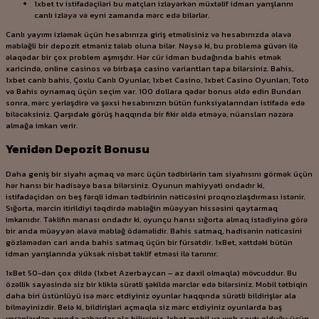
1xbet tv istifadəçiləri bu matçları izləyərkən müxtəlif idman yarışlarını
canlı izləyə və eyni zamanda mərc edə bilərlər.
Canlı yayımı izləmək üçün hesabınıza giriş etməlisiniz və hesabınızda əlavə
məbləğli bir depozit etməniz tələb oluna bilər. Nəysə ki, bu problemə güvən ilə
əlaqədar bir çox problem aşmışdır. Hər cür idman budağında bahis etmək
xaricində, online casinos və birbaşa casino variantları tapa bilərsiniz. Bahis,
1xbet canlı bahis, Çoxlu Canlı Oyunlar, 1xbet Casino, 1xbet Casino Oyunları, Toto
və Bahis oynamaq üçün seçim var. 100 dollara qədər bonus əldə edin Bundan
sonra, mərc yerləşdirə və şəxsi hesabınızın bütün funksiyalarından istifadə edə
biləcəksiniz. Qarşıdakı görüş haqqında bir fikir əldə etməyə, nüansları nəzərə
almağa imkan verir.
Yenidən Depozit Bonusu
Daha geniş bir siyahı açmaq və mərc üçün tədbirlərin tam siyahısını görmək üçün
hər hansı bir hadisəyə basa bilərsiniz. Oyunun mahiyyəti ondadır ki,
istifadəçidən on beş fərqli idman tədbirinin nəticəsini proqnozlaşdırması istənir.
Sığorta, mərcin itirildiyi təqdirdə məbləğin müəyyən hissəsini qaytarmaq
imkanıdır. Təklifin mənası ondadır ki, oyunçu hansı sığorta almaq istədiyinə görə
bir anda müəyyən əlavə məbləğ ödəməlidir. Bahis satmaq, hadisənin nəticəsini
gözləmədən cari anda bahis satmaq üçün bir fürsətdir. 1xBet, xəttdəki bütün
idman yarışlarında yüksək nisbət təklif etməsi ilə tanınır.
1xBet 50-dən çox dildə (1xbet Azerbaycan – az daxil olmaqla) mövcuddur. Bu
özəllik sayəsində siz bir kliklə sürətli şəkildə mərclər edə bilərsiniz. Mobil tətbiqin
daha biri üstünlüyü isə mərc etdiyiniz oyunlar haqqında sürətli bildirişlər ala
bilməyinizdir. Belə ki, bildirişləri açmaqla siz mərc etdiyiniz oyunlarda baş
verənlərdən anında xəbərdar ola bilirsiniz. 1xbet mobil və web saytı olduğu üçün