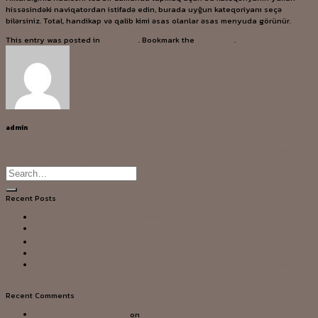
hissəsindəki naviqatordan istifadə edin, burada uyğun kateqoriyanı seçə
bilərsiniz. Total, handikap və qalib kimi əsas olanlar əsas menyuda görünür.
This entry was posted in
1xbet apk
. Bookmark the
permalink
.
admin
1xBet Azərbaycan yükle Android və iPhone: bonus 100 , giriş, idman mərclər
Minimalny Depozyt I Metody Płatnośc
Recent Posts
Betist Casino ile casino ✨ heyecanı cebinde
Alev apk download kullanıcı deneyimleri ve indirme ipuçları ⭐
Lyra Casino bonus ja sen säännöt selitettynä yksityiskohtaisesti
Sugar Rush Demo Tr İle Eğlence
Erfahren Sie, wie Sie den Welle Casino Bonus zu Ihrem Vorteil nutzen
können
Recent Comments
A WordPress Commenter
on
Hello world!