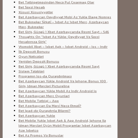
Bet Tətbiqetməsindən Necə Pul Çıxarmaq Olar
Bet Şəxsi Hesab
Xüsusi Xüsusiyyətlər
Bet Azerbaycan Qeydiyyat Mobi Az Yukle Elaqe Nomres
Bet Bukmeker Şi̇rkəti̇ – 1xbet Az 1xbet Merc, Azərbaycan
Mərc, Bukmeker
Bet Giriş, Güzgü 1 Xbet Azərbaycanda Rəsmi Sayt – 546
Thoughts On “1xbet Az Yükle: Qeydiyyat Və Şəxsi
Hesabınıza Giriş”
Vtomobil Xbet – 1xbet Apk – 1xbet Android – Ios – Indir
İlk Depozit Bonusu
Oyun Nəticələri
Yenidən Depozit Bonusu
Bet Giriş, Güzgü 1 Xbet Azərbaycanda Rəsmi Sayt
Sistem Tələbləri
Proqramın Ios-da Quraşdırılması
Bet Azərbaycan Yükle Android Və Iphone: Bonus 100 ,
Giriş, Idman Mərcləri Pictureline
Bet Azerbaycan Yükle Mobil Az Indir Android Io
Bet Azerbaycan Merc Oyunlari
Bet Mobile Tətbiqi – App
Bet Azerbaycan Da Mərci̇ Necə Etməli̇?
Bet Ipad-də Quraşdırıla Bilərmi?
Bet Azerbaycan Yukle
Bet Mobile Yukle 1xbet Apk & App Android, Iphone Ilə
Idman Mərcləri Üçün Mobil Proqramlar 1xbet Azərbaycan
Aze 1xbetco
Bet Az Promos Və Bonuslar