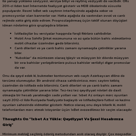
ilə yanaşı yükləmə səviyyəsi, versiya biliyi və reytinq vəziyyəti də vacibdir. Ofis
2011-ci ildən bəri İnternetdə fəaliyyət göstərir və MDB ölkələrində xüsusilə
populyardır. Rəsmi 1xBet veb saytının interfeysində aşağıda xəbər və
promosyonlar olan bannerlər var. Hətta aşağıda da vaxtından əvvəl və canlı
rejimdə xəttə giriş əldə edirəm. Proqnozlaşdırmaq üçün təklif olunan döyüşləri
idman növlərinə görə qruplaşdıra bilərəm.
İstifadəçilər bu versiyalar haqqında fərqli fikirlərə sahibdirlər.
Mobil Ana Səhifə Şirkət məzmununa və az qala bütün bahis xidmətlərinə
mobil cihazlar üzərindən gedə bilərsiniz.
Canlı dilerləri və ya canlı bahis zamanı oynamaqda çətinliklər yarana
bilər.
“Kuboklar” da müntəzəm olaraq işləyir və müəyyən bir dövrdə müəyyən
bir sıra bahislər yerləşdirənlərə pulsuz bahislər verildiyi digər promoslar
da var.
Onu da qeyd edək ki, bukmeker kontorunun veb-saytı Azərbaycan dilinə də
tərcümə olunmuşdur. Bir android cihaza sahibsinizsə, mərc saytını tətbiq
üzərindən də istifadə edə bilərsiniz. Canlı dilerləri və ya canlı bahis zamanı
oynamaqda çətinliklər yarana bilər. Tez-tez tez qeydiyyat növləri də daxil
olmaqla bir hesab yaratmağın sadə yolları var. 1xbet Az onlayn mərc oyunları
sayti 2012-ci ildə Rusiyada fəaliyyətə başlayıb və istifadəçilərə futbol və kazino
oyunları sahəsində xidmətlər göstərir. Nəticə olaraq onu deyə bilərik ki, mobil
telefonlardan mərc etmək istəyənlər üçün 1xBet əvəzedilməz bir seçim olacaqdır.
Thoughts On “1xbet Az Yükle: Qeydiyyat Və Şəxsi Hesabınıza
Giriş”
Minimum məbləğ seçilmiş ödəniş metodundan asılı olaraq dəyişir. Çox məqsədlər