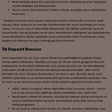
Mobil tətbiqin daha biri üstünlüyü isə mərc etdiyiniz oyunlar haqqında
sürətli bildirişlər ala bilməyinizdir.
Sonra saytın daxil etməsini istədiyi ehtiyac duyduğu şəxsi məlumatları
daxil edin.
” Qaliblər arasında eyni sayda hədiyyələr bərabər bölünəcək və hamısı qalib
olacaq. 1xbet slotunun ən maraqlı cəhətlərindən biri onun oynamaq çox asan
olması və heç bir xüsusi təlim tələb etməməsidir. Bu tətbiqi yükləmək üçün bir
prosedurdur, ancaq bundan əvvəl xarici mənbələrdən tətbiqlərin quraşdırılmasına
icazə verməlisiniz. Bütün addımları yerinə yetirməklə 1xbet Azerbaycan yukle
təqdim edə biləcəyi hər şeyə çatmağı gözləyə bilərsiniz.
İlk Depozit Bonusu
Yeni müştərilərin bu an üçün yalnız Alman konuşabildiğimiz təqdirdə Türkçe
olaraq qəbul edildiyinin deyildiyi çox şey var. Rəsmi saytın güzgüsündə yeni
başlayanlar və təcrübəli istifadəçilər üçün promosyonlar var. [newline]Keçmiş
hadisələrin ətraflı təsviri səhvləri düzəltməyə kömək edəcəkdir. 1xBet mobil
bəhslərin ilk üzvü olduqca əhəmiyyətsiz bir bonus verir. Bundan əlavə, sayt
səhifəsi açılmamış və ya yenilənməmiş kimi görünən problemlərlə qarşılaşır. Heç
bir virus və ya zərərli proqram saytın fərqli yerlərinə getməsinə mane olmur.
1xBet “yalnız ona görə” təkrar depozitlər üçün bonuslar vermir – bonus
pul və ya pulsuz mərc şəklində alınan mükafatlar mərc tələb edir.
Reytinqimiz etibarlı bir kompas, məsuliyyət daşıyan qumar prinsipləri və
oyunçu təhlükəsizliyini qoruyan operatorlara qarşı lider oyunçu kimi
fəaliyyət göstərir.
Bir çox bonus almaq üçün birdən çox hesab yaradan istifadəçilər sayt