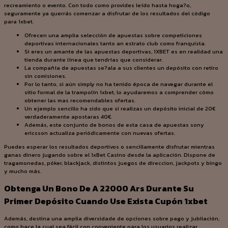
recreamiento o evento. Con todo como provides leído hasta hoga?o,
seguramente ya querrás comenzar a disfrutar de los resultados del código
para 1xbet.
Ofrecen una amplia selección de apuestas sobre competiciones
deportivas internacionales tanto an estrato club como franquista.
Si eres un amante de las apuestas deportivas, 1XBET es en realidad una
tienda durante línea que tendrías que considerar.
La compañía de apuestas se?ala a sus clientes un depósito con retiro
sin comisiones.
Por lo tanto, si aún simply no ha tenido época de navegar durante el
sitio formal de la trampolín 1xbet, lo ayudaremos a comprender cómo
obtener las mas recomendables ofertas.
Un ejemplo sencillo ha sido que si realizas un depósito inicial de 20€
verdaderamente apostaras 40€.
Además, este conjunto de bonos de esta casa de apuestas sony
ericsson actualiza periódicamente con nuevas ofertas.
Puedes esperar los resultados deportivos o sencillamente disfrutar mientras
ganas dinero jugando sobre el 1xBet Casino desde la aplicación. Dispone de
tragamonedas, póker, blackjack, distintos juegos de direccion, jackpots y bingo
y mucho más.
Obtenga Un Bono De A 22000 Ars Durante Su
Primer Depósito Cuando Use Exista Cupón 1xbet
Además, destina una amplia diversidade de opciones sobre pago y jubilación,
como hace la cual sea fácil con conveniente para los usuarios realizar