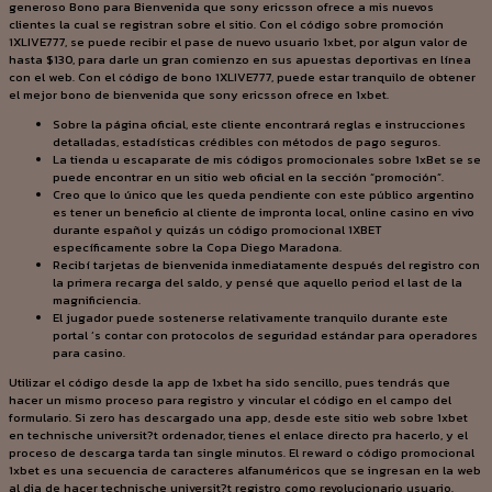
generoso Bono para Bienvenida que sony ericsson ofrece a mis nuevos
clientes la cual se registran sobre el sitio. Con el código sobre promoción
1XLIVE777, se puede recibir el pase de nuevo usuario 1xbet, por algun valor de
hasta $130, para darle un gran comienzo en sus apuestas deportivas en línea
con el web. Con el código de bono 1XLIVE777, puede estar tranquilo de obtener
el mejor bono de bienvenida que sony ericsson ofrece en 1xbet.
Sobre la página oficial, este cliente encontrará reglas e instrucciones
detalladas, estadísticas crédibles con métodos de pago seguros.
La tienda u escaparate de mis códigos promocionales sobre 1xBet se se
puede encontrar en un sitio web oficial en la sección “promoción”.
Creo que lo único que les queda pendiente con este público argentino
es tener un beneficio al cliente de impronta local, online casino en vivo
durante español y quizás un código promocional 1XBET
específicamente sobre la Copa Diego Maradona.
Recibí tarjetas de bienvenida inmediatamente después del registro con
la primera recarga del saldo, y pensé que aquello period el last de la
magnificiencia.
El jugador puede sostenerse relativamente tranquilo durante este
portal ‘s contar con protocolos de seguridad estándar para operadores
para casino.
Utilizar el código desde la app de 1xbet ha sido sencillo, pues tendrás que
hacer un mismo proceso para registro y vincular el código en el campo del
formulario. Si zero has descargado una app, desde este sitio web sobre 1xbet
en technische universit?t ordenador, tienes el enlace directo pra hacerlo, y el
proceso de descarga tarda tan single minutos. El reward o código promocional
1xbet es una secuencia de caracteres alfanuméricos que se ingresan en la web
al dia de hacer technische universit?t registro como revolucionario usuario.