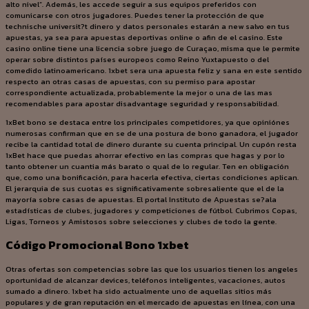
alto nivel”. Además, les accede seguir a sus equipos preferidos con
comunicarse con otros jugadores. Puedes tener la protección de que
technische universit?t dinero y datos personales estarán a new salvo en tus
apuestas, ya sea para apuestas deportivas online o afin de el casino. Este
casino online tiene una licencia sobre juego de Curaçao, misma que le permite
operar sobre distintos países europeos como Reino Yuxtapuesto o del
comedido latinoamericano. 1xbet sera una apuesta feliz y sana en este sentido
respecto an otras casas de apuestas, con su permiso para apostar
correspondiente actualizada, probablemente la mejor o una de las mas
recomendables para apostar disadvantage seguridad y responsabilidad.
1xBet bono se destaca entre los principales competidores, ya que opiniónes
numerosas confirman que en se de una postura de bono ganadora, el jugador
recibe la cantidad total de dinero durante su cuenta principal. Un cupón resta
1xBet hace que puedas ahorrar efectivo en las compras que hagas y por lo
tanto obtener un cuantia más barato o qual de lo regular. Ten en obligación
que, como una bonificación, para hacerla efectiva, ciertas condiciones aplican.
El jerarquia de sus cuotas es significativamente sobresaliente que el de la
mayoría sobre casas de apuestas. El portal Instituto de Apuestas se?ala
estadísticas de clubes, jugadores y competiciones de fútbol. Cubrimos Copas,
Ligas, Torneos y Amistosos sobre selecciones y clubes de todo la gente.
Código Promocional Bono 1xbet
Otras ofertas son competencias sobre las que los usuarios tienen los angeles
oportunidad de alcanzar devices, teléfonos inteligentes, vacaciones, autos
sumado a dinero. 1xbet ha sido actualmente uno de aquellas sitios más
populares y de gran reputación en el mercado de apuestas en línea, con una