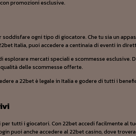
ia con promozioni esclusive.
 soddisfare ogni tipo di giocatore. Che tu sia un appas
et Italia, puoi accedere a centinaia di eventi in dirett
e di esplorare mercati speciali e scommesse esclusive. D
a qualità delle scommesse offerte.
cedere a 22bet è legale in Italia e godere di tutti i bene
ivi
per tutti i giocatori. Con 22bet accedi facilmente al tu
in puoi anche accedere al 22bet casino, dove troverai 