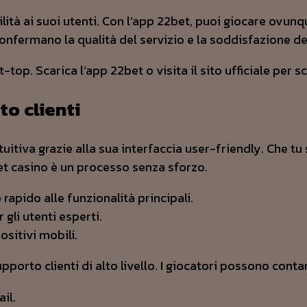
bilità ai suoi utenti. Con l’app 22bet, puoi giocare ovu
onfermano la qualità del servizio e la soddisfazione deg
top. Scarica l’app 22bet o visita il sito ufficiale per s
to clienti
uitiva grazie alla sua interfaccia user-friendly. Che tu 
et casino è un processo senza sforzo.
apido alle funzionalità principali.
 gli utenti esperti.
sitivi mobili.
pporto clienti di alto livello. I giocatori possono conta
il.