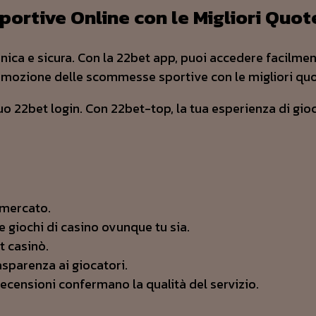
ortive Online con le Migliori Quot
unica e sicura. Con la 22bet app, puoi accedere facilment
l’emozione delle scommesse sportive con le migliori qu
tuo 22bet login. Con 22bet-top, la tua esperienza di gio
 mercato.
giochi di casino ovunque tu sia.
t casinò.
rasparenza ai giocatori.
recensioni confermano la qualità del servizio.