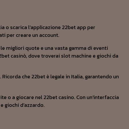
lia o scarica l’applicazione 22bet app per
ati per creare un account.
 le migliori quote e una vasta gamma di eventi
22bet casinò, dove troverai slot machine e giochi da
i. Ricorda che 22bet è legale in Italia, garantendo un
ite o a giocare nel 22bet casino. Con un’interfaccia
 e giochi d’azzardo.