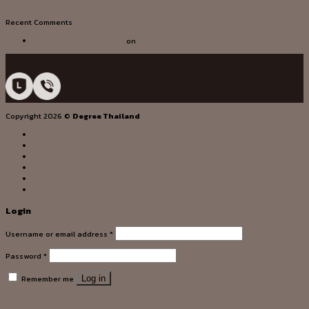
können
Recent Comments
A WordPress Commenter
on
Hello world!
Copyright 2026 ©
Degree Thailand
HOME
OUR STORY
SERVICE
PRODUCT
PROJECT
CONTACT US
Login
Username or email address
*
Password
*
Remember me
Log in
Lost your password?