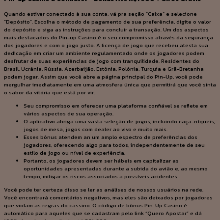
Quando estiver conectado à sua conta, vá pra seção “Caixa” e selecione
“Depósito”. Escolha o método de pagamento de sua preferência, digite o valor
do depósito e siga as instruções para concluir a transação. Um dos aspectos
mais destacados do Pin-up Casino é o seu compromisso através da segurança
dos jogadores e com o jogo justo. A licença de jogo que recebeu atesta sua
dedicação em criar um ambiente regulamentado onde os jogadores podem
desfrutar de suas experiências de jogo com tranquilidade. Residentes do
Brasil, Ucrânia, Rússia, Azerbaijão, Estônia, Polônia, Turquia e Grã-Bretanha
podem jogar. Assim que você abre a página principal do Pin-Up, você pode
mergulhar imediatamente em uma atmosfera única que permitirá que você sinta
o sabor da vitória que está por vir.
Seu compromisso em oferecer uma plataforma confiável se reflete em
vários aspectos de sua operação.
O aplicativo abriga uma vasta seleção de jogos, incluindo caça-níqueis,
jogos de mesa, jogos com dealer ao vivo e muito mais.
Esses bônus atendem an um amplo espectro de preferências dos
jogadores, oferecendo algo para todos, independentemente de seu
estilo de jogo ou nível de experiência.
Portanto, os jogadores devem ser hábeis em capitalizar as
oportunidades apresentadas durante a subida do avião e, ao mesmo
tempo, mitigar os riscos associados a possíveis acidentes.
Você pode ter certeza disso se ler as análises de nossos usuários na rede.
Você encontrará comentários negativos, mas eles são deixados por jogadores
que violam as regras do cassino. O código de bônus Pin-Up Casino é
automático para aqueles que se cadastram pelo link “Quero Apostar” e dá