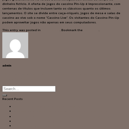
dinheiro fictício. A oferta de jogos do cassino Pin-Up é impressionante, com
centenas de títulos que incluem tanto os clássicos quanto os últimos
lançamentos. O site se divide entre caça-níqueis, jogos de mesa e salas de
cassino ao vivo sob o nome “Cassino Live”. Os visitantes do Cassino Pin-Up
podem aproveitar jogos não apenas em seus computadores.
This entry was posted in
pinup Brazil
. Bookmark the
permalink
.
admin
Câmara Aprova Apostas On-line E Retoma Taxação De Cassinos Virtuais
Projeto Vai A Sançã
Mostbet Az Azerbaycan Giri
Recent Posts
Betist Casino ile casino ✨ heyecanı cebinde
Alev apk download kullanıcı deneyimleri ve indirme ipuçları ⭐
Lyra Casino bonus ja sen säännöt selitettynä yksityiskohtaisesti
Sugar Rush Demo Tr İle Eğlence
Erfahren Sie, wie Sie den Welle Casino Bonus zu Ihrem Vorteil nutzen