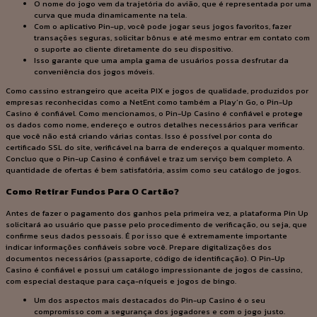
O nome do jogo vem da trajetória do avião, que é representada por uma
curva que muda dinamicamente na tela.
Com o aplicativo Pin-up, você pode jogar seus jogos favoritos, fazer
transações seguras, solicitar bônus e até mesmo entrar em contato com
o suporte ao cliente diretamente do seu dispositivo.
Isso garante que uma ampla gama de usuários possa desfrutar da
conveniência dos jogos móveis.
Como cassino estrangeiro que aceita PIX e jogos de qualidade, produzidos por
empresas reconhecidas como a NetEnt como também a Play’n Go, o Pin-Up
Casino é confiável. Como mencionamos, o Pin-Up Casino é confiável e protege
os dados como nome, endereço e outros detalhes necessários para verificar
que você não está criando várias contas. Isso é possível por conta do
certificado SSL do site, verificável na barra de endereços a qualquer momento.
Concluo que o Pin-up Casino é confiável e traz um serviço bem completo. A
quantidade de ofertas é bem satisfatória, assim como seu catálogo de jogos.
Como Retirar Fundos Para O Cartão?
Antes de fazer o pagamento dos ganhos pela primeira vez, a plataforma Pin Up
solicitará ao usuário que passe pelo procedimento de verificação, ou seja, que
confirme seus dados pessoais. É por isso que é extremamente importante
indicar informações confiáveis ​​sobre você. Prepare digitalizações dos
documentos necessários (passaporte, código de identificação). O Pin-Up
Casino é confiável e possui um catálogo impressionante de jogos de cassino,
com especial destaque para caça-níqueis e jogos de bingo.
Um dos aspectos mais destacados do Pin-up Casino é o seu
compromisso com a segurança dos jogadores e com o jogo justo.