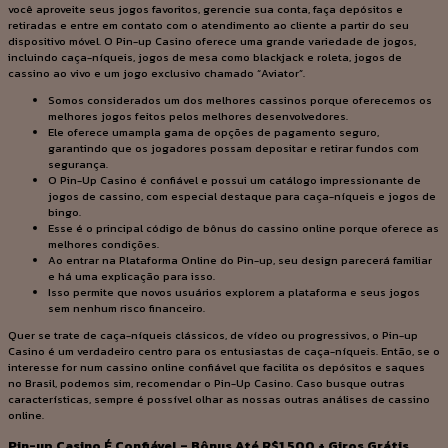
você aproveite seus jogos favoritos, gerencie sua conta, faça depósitos e
retiradas e entre em contato com o atendimento ao cliente a partir do seu
dispositivo móvel. O Pin-up Casino oferece uma grande variedade de jogos,
incluindo caça-níqueis, jogos de mesa como blackjack e roleta, jogos de
cassino ao vivo e um jogo exclusivo chamado “Aviator”.
Somos considerados um dos melhores cassinos porque oferecemos os
melhores jogos feitos pelos melhores desenvolvedores.
Ele oferece umampla gama de opções de pagamento seguro,
garantindo que os jogadores possam depositar e retirar fundos com
segurança.
O Pin-Up Casino é confiável e possui um catálogo impressionante de
jogos de cassino, com especial destaque para caça-níqueis e jogos de
bingo.
Esse é o principal código de bônus do cassino online porque oferece as
melhores condições.
Ao entrar na Plataforma Online do Pin-up, seu design parecerá familiar
e há uma explicação para isso.
Isso permite que novos usuários explorem a plataforma e seus jogos
sem nenhum risco financeiro.
Quer se trate de caça-níqueis clássicos, de vídeo ou progressivos, o Pin-up
Casino é um verdadeiro centro para os entusiastas de caça-níqueis. Então, se o
interesse for num cassino online confiável que facilita os depósitos e saques
no Brasil, podemos sim, recomendar o Pin-Up Casino. Caso busque outras
características, sempre é possível olhar as nossas outras análises de cassino
online.
Pin-up Casino É Confiável – Bônus Até R$1 500 + Giros Grátis