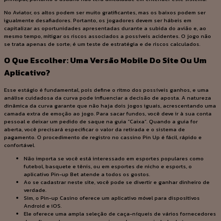
No Aviator, os altos podem ser muito gratificantes, mas os baixos podem ser
igualmente desafiadores. Portanto, os jogadores devem ser hábeis em
capitalizar as oportunidades apresentadas durante a subida do avião e, ao
mesmo tempo, mitigar os riscos associados a possíveis acidentes. O jogo não
se trata apenas de sorte; é um teste de estratégia e de riscos calculados.
O Que Escolher: Uma Versão Mobile Do Site Ou Um
Aplicativo?
Esse estágio é fundamental, pois define o ritmo dos possíveis ganhos, e uma
análise cuidadosa da curva pode influenciar a decisão de aposta. A natureza
dinâmica da curva garante que não haja dois jogos iguais, acrescentando uma
camada extra de emoção ao jogo. Para sacar fundos, você deve ir à sua conta
pessoal e deixar um pedido de saque na guia “Caixa”. Quando a guia for
aberta, você precisará especificar o valor da retirada e o sistema de
pagamento. O procedimento de registro no cassino Pin Up é fácil, rápido e
confortável.
Não importa se você está interessado em esportes populares como
futebol, basquete e tênis, ou em esportes de nicho e esports, o
aplicativo Pin-up Bet atende a todos os gostos.
Ao se cadastrar neste site, você pode se divertir e ganhar dinheiro de
verdade.
Sim, o Pin-up Casino oferece um aplicativo móvel para dispositivos
Android e iOS.
Ele oferece uma ampla seleção de caça-níqueis de vários fornecedores