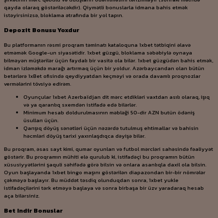
qayda olaraq göstəriləcəkdir). Qiymətli bonuslarla idmana bahis etmək
istəyirsinizsə, bloklama ətrafında bir yol tapın.
Depozit Bonusu Yoxdur
Bu platformanın rəsmi proqram təminatı kataloquna 1xbet tətbiqini əlavə
etməmək Google-un siyasətidir. 1xbet güzgü, bloklama səbəbiylə oynaya
bilməyən müştərilər üçün faydalı bir vasitə ola bilər. 1xbet güzgüdən bahis etmək,
idman izləməkdə marağı artırmaq üçün bir yoldur. Azərbaycandan olan bütün
betərlərə 1xBet ofisində qeydiyyatdan keçməyi və orada davamlı proqnozlar
vermələrini tövsiyə edirəm.
Oyunçular 1xbet Azerbaïdjan dit mərc etdikləri vaxtdan asılı olaraq, işıq
və ya qaranlıq sxemdən istifadə edə bilərlər.
Minimum hesab doldurulmasının məbləği 50-dir AZN butün ödəniş
üsulları üçün.
Qarışıq döyüş sənətləri üçün nəzərdə tutulmuş ehtimallar və bahisin
həcmləri döyüş tarixi yaxınlaşdıqca dəyişə bilər.
Bu proqram, əsas sayt kimi, qumar oyunları və futbol mərcləri sahəsində fəaliyyət
göstərir. Bu proqramın mühiti elə qurulub ki, istifadəçi bu proqramın bütün
xüsusiyyətlərini şaquli səhifədə görə bilsin və onlara asanlıqla daxil ola bilsin.
Oyun başlayanda 1xbet bingo maşını göstərilən diapazondan bir-bir nömrələr
çəkməyə başlayır. Bu müddət təsdiq olunduqdan sonra, 1xbet yukle
istifadəçilərini tərk etməyə başlaya və sonra birbaşa bir üzv yaradaraq hesab
aça bilərsiniz.
Bet Indir Bonuslar