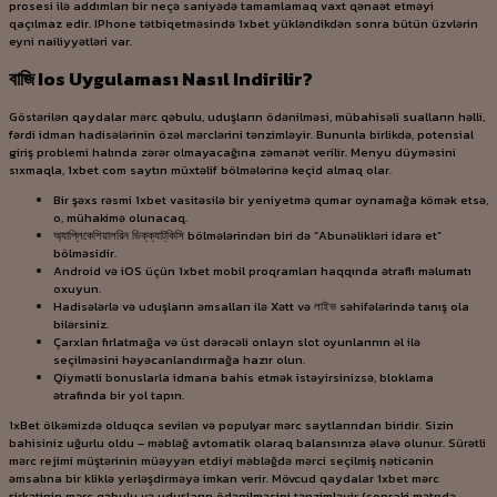
prosesi ilə addımları bir neçə saniyədə tamamlamaq vaxt qənaət etməyi
qaçılmaz edir. IPhone tətbiqetməsində 1xbet yükləndikdən sonra bütün üzvlərin
eyni nailiyyətləri var.
বাজি Ios Uygulaması Nasıl Indirilir?
Göstərilən qaydalar mərc qəbulu, uduşların ödənilməsi, mübahisəli sualların həlli,
fərdi idman hadisələrinin özəl mərclərini tənzimləyir. Bununla birlikdə, potensial
giriş problemi halında zərər olmayacağına zəmanət verilir. Menyu düyməsini
sıxmaqla, 1xbet com saytın müxtəlif bölmələrinə keçid almaq olar.
Bir şəxs rəsmi 1xbet vasitəsilə bir yeniyetmə qumar oynamağa kömək etsə,
o, mühakimə olunacaq.
অ্যাপ্লিকেশিয়ালরিন ডিক্‌ক্যাট্‌কিসি bölmələrindən biri də “Abunəlikləri idarə et”
bölməsidir.
Android və iOS üçün 1xbet mobil proqramları haqqında ətraflı məlumatı
oxuyun.
Hadisələrlə və uduşların əmsalları ilə Xətt və লাইভ səhifələrində tanış ola
bilərsiniz.
Çarxları fırlatmağa və üst dərəcəli onlayn slot oyunlarının əl ilə
seçilməsini həyəcanlandırmağa hazır olun.
Qiymətli bonuslarla idmana bahis etmək istəyirsinizsə, bloklama
ətrafında bir yol tapın.
1xBet ölkəmizdə olduqca sevilən və populyar mərc saytlarından biridir. Sizin
bahisiniz uğurlu oldu – məbləğ avtomatik olaraq balansınıza əlavə olunur. Sürətli
mərc rejimi müştərinin müəyyən etdiyi məbləğdə mərci seçilmiş nəticənin
əmsalına bir kliklə yerləşdirməyə imkan verir. Mövcud qaydalar 1xbet mərc
şirkətinin mərc qəbulu və uduşların ödənilməsini tənzimləyir (sonraki mətndə