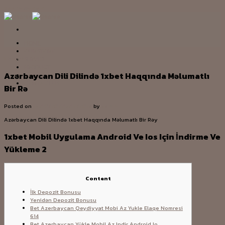
Skip to content
HOME
OUR STORY
SERVICE
1xbet apk
PRODUCT
Azərbaycan Dili Dilində 1xbet Haqqında Məlumatlı
PROJECT
CONTACT US
Bir Rə
Posted on
28/10/2022
15/12/2023
by
admin
Azərbaycan Dili Dilində 1xbet Haqqında Məlumatlı Bir Rəy
1xbet Mobil Uygulama Android Ve Ios Için İndirme Ve
Yükleme 2
Content
İlk Depozit Bonusu
Yenidən Depozit Bonusu
Bet Azerbaycan Qeydiyyat Mobi Az Yukle Elaqe Nomresi
614
Bet Azerbaycan Yükle Mobil Az Indir Android Io