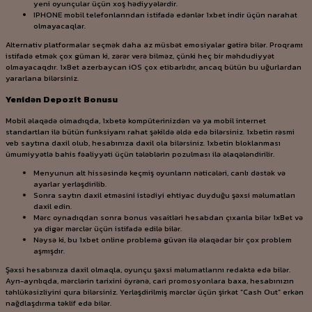
yeni oyunçular üçün xoş hədiyyələrdir.
IPHONE mobil telefonlarından istifadə edənlər 1xbet indir üçün narahat
olmayacaqlar.
Alternativ platformalar seçmək daha az müsbət emosiyalar gətirə bilər. Proqramı
istifadə etmək çox güman ki, zərər verə bilməz, çünki heç bir məhdudiyyət
olmayacaqdır. 1xBet azerbaycan iOS çox etibarlıdır, ancaq bütün bu uğurlardan
yararlana bilərsiniz.
Yenidən Depozit Bonusu
Mobil əlaqədə olmadıqda, 1xbetə kompüterinizdən və ya mobil internet
standartları ilə bütün funksiyanı rahat şəkildə əldə edə bilərsiniz. 1xbetin rəsmi
veb saytına daxil olub, hesabınıza daxil ola bilərsiniz. 1xbetin bloklanması
ümumiyyətlə bahis fəaliyyəti üçün tələblərin pozulması ilə əlaqələndirilir.
Menyunun alt hissəsində keçmiş oyunların nəticələri, canlı dəstək və
ayarlar yerləşdirilib.
Sonra saytın daxil etməsini istədiyi ehtiyac duyduğu şəxsi məlumatları
daxil edin.
Mərc oynadıqdan sonra bonus vəsaitləri hesabdan çıxarıla bilər 1xBet və
ya digər mərclər üçün istifadə edilə bilər.
Nəysə ki, bu 1xbet online problemə güvən ilə əlaqədar bir çox problem
aşmışdır.
Şəxsi hesabınıza daxil olmaqla, oyunçu şəxsi məlumatlarını redaktə edə bilər.
Ayrı-ayrılıqda, mərclərin tarixini öyrənə, cari promosyonlara baxa, hesabınızın
təhlükəsizliyini qura bilərsiniz. Yerləşdirilmiş mərclər üçün şirkət “Cash Out” erkən
nağdlaşdırma təklif edə bilər.