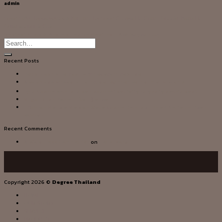
admin
1xbet 1хбет Букмекерская Контора Бк 1xbet Ставки На Спорт Онлайн Вход На
Официальный Сай
Mostbet Yukle ᐈ Android, Ios Mostbet Indir Azərbaycan Üçü
Recent Posts
Betist Casino ile casino ✨ heyecanı cebinde
Alev apk download kullanıcı deneyimleri ve indirme ipuçları ⭐
Lyra Casino bonus ja sen säännöt selitettynä yksityiskohtaisesti
Sugar Rush Demo Tr İle Eğlence
Erfahren Sie, wie Sie den Welle Casino Bonus zu Ihrem Vorteil nutzen
können
Recent Comments
A WordPress Commenter
on
Hello world!
Copyright 2026 ©
Degree Thailand
HOME
OUR STORY
SERVICE
PRODUCT