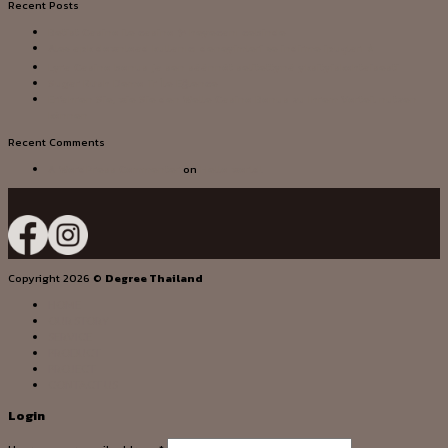
Recent Posts
Betist Casino ile casino ✨ heyecanı cebinde
Alev apk download kullanıcı deneyimleri ve indirme ipuçları ⭐
Lyra Casino bonus ja sen säännöt selitettynä yksityiskohtaisesti
Sugar Rush Demo Tr İle Eğlence
Erfahren Sie, wie Sie den Welle Casino Bonus zu Ihrem Vorteil nutzen
können
Recent Comments
A WordPress Commenter
on
Hello world!
Copyright 2026 ©
Degree Thailand
HOME
OUR STORY
SERVICE
PRODUCT
PROJECT
CONTACT US
Login