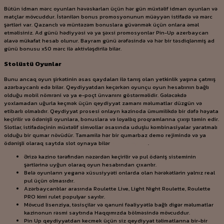
Bütün idman mərc oyunları həvəskarları üçün hər gün müxtəlif idman oyunları və
matçlar mövcuddur. İstənilən bonus promosyonunun müəyyən istifadə və mərc
şərtləri var. Qazanclı və müntəzəm bonuslara güvənmək üçün onlara əməl
etməlisiniz. Ad günü hədiyyəsi və ya şəxsi promosyonlar Pin-Up azerbaycan
əlavə mükafat hesab olunur. Bayram günü ərəfəsində və hər bir təsdiqlənmiş ad
günü bonusu x50 mərc ilə aktivləşdirilə bilər.
Stolüstü Oyunlar
Bunu ancaq oyun şirkətinin əsas qaydaları ilə tanış olan yetkinlik yaşına çatmış
azərbaycanlı edə bilər. Qeydiyyatdan keçərkən oyunçu oyun hesabının bağlı
olduğu mobil nömrəni və ya e-poçt ünvanını göstərməlidir. Gələcəkdə
yoxlamadan uğurla keçmək üçün qeydiyyat zamanı məlumatlar düzgün və
etibarlı olmalıdır. Qeydiyyat prosesi onlayn kazinoda ümumilikdə bir dəfə həyata
keçirilir və ödənişli oyunlara, bonuslara və loyallıq proqramlarına çıxışı təmin edir.
Slotlar, istifadəçinin müxtəlif simvollar əsasında uduşlu kombinasiyalar yaratmalı
olduğu bir qumar növüdür. Tamamilə hər bir qumarbaz demo rejimində və ya
ödənişli olaraq saytda slot oynaya bilər
pin-up oyunu
.
Ərizə kazino tərəfindən nəzərdən keçirilir və pul ödəniş sisteminin
şərtlərinə uyğun olaraq oyun hesabından çıxarılır.
Belə oyunların yeganə xüsusiyyəti onlarda olan hərəkətlərin yalnız real
pul üçün olmasıdır.
Azərbaycanlılar arasında Roulette Live, Light Night Roulette, Roulette
PRO kimi rulet populyar sayılır.
Mövcud lisenziya, təsisçilər və qanuni fəaliyyətlə bağlı digər məlumatlar
kazinonun rəsmi saytında Haqqımızda bölməsində mövcuddur.
Pin Up qeydiyyatdan kecmek üçün siz qeydiyyat təlimatlarına bir-bir