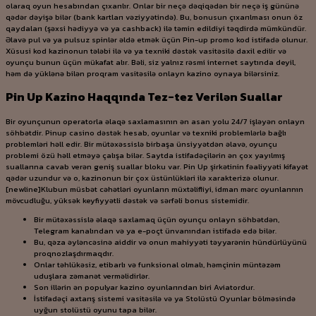
olaraq oyun hesabından çıxarılır. Onlar bir neçə dəqiqədən bir neçə iş gününə
qədər dəyişə bilər (bank kartları vəziyyətində). Bu, bonusun çıxarılması onun öz
qaydaları (şəxsi hədiyyə və ya cashback) ilə təmin edildiyi təqdirdə mümkündür.
Əlavə pul və ya pulsuz spinlər əldə etmək üçün Pin-up promo kod istifadə olunur.
Xüsusi kod kazinonun tələbi ilə və ya texniki dəstək vasitəsilə daxil edilir və
oyunçu bunun üçün mükafat alır. Bəli, siz yalnız rəsmi internet saytında deyil,
həm də yüklənə bilən proqram vasitəsilə onlayn kazino oynaya bilərsiniz.
Pin Up Kazino Haqqında Tez-tez Verilən Suallar
Bir oyunçunun operatorla əlaqə saxlamasının ən asan yolu 24/7 işləyən onlayn
söhbətdir. Pinup casino dəstək hesab, oyunlar və texniki problemlərlə bağlı
problemləri həll edir. Bir mütəxəssislə birbaşa ünsiyyətdən əlavə, oyunçu
problemi özü həll etməyə çalışa bilər. Saytda istifadəçilərin ən çox yayılmış
suallarına cavab verən geniş suallar bloku var. Pin Up şirkətinin fəaliyyəti kifayət
qədər uzundur və o, kazinonun bir çox üstünlükləri ilə xarakterizə olunur.
[newline]Klubun müsbət cəhətləri oyunların müxtəlifliyi, idman mərc oyunlarının
mövcudluğu, yüksək keyfiyyətli dəstək və sərfəli bonus sistemidir.
Bir mütəxəssislə əlaqə saxlamaq üçün oyunçu onlayn söhbətdən,
Telegram kanalından və ya e-poçt ünvanından istifadə edə bilər.
Bu, qəza əyləncəsinə aiddir və onun mahiyyəti təyyarənin hündürlüyünü
proqnozlaşdırmaqdır.
Onlar təhlükəsiz, etibarlı və funksional olmalı, həmçinin müntəzəm
uduşlara zəmanət verməlidirlər.
Son illərin ən populyar kazino oyunlarından biri Aviatordur.
İstifadəçi axtarış sistemi vasitəsilə və ya Stolüstü Oyunlar bölməsində
uyğun stolüstü oyunu tapa bilər.