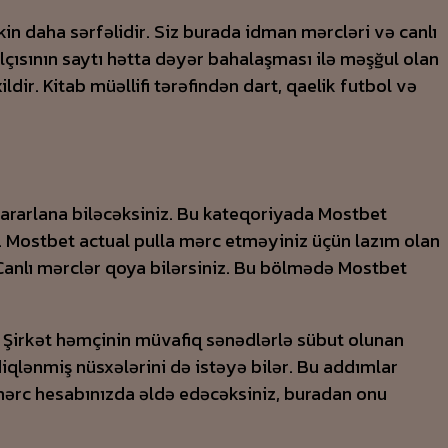
in daha sərfəlidir. Siz burada idman mərcləri və canlı
alçısının saytı hətta dəyər bahalaşması ilə məşğul olan
dir. Kitab müəllifi tərəfindən dart, qaelik futbol və
 yararlana biləcəksiniz. Bu kateqoriyada Mostbet
r. Mostbet actual pulla mərc etməyiniz üçün lazım olan
 Canlı mərclər qoya bilərsiniz. Bu bölmədə Mostbet
 Şirkət həmçinin müvafiq sənədlərlə sübut olunan
iqlənmiş nüsxələrini də istəyə bilər. Bu addımlar
mərc hesabınızda əldə edəcəksiniz, buradan onu