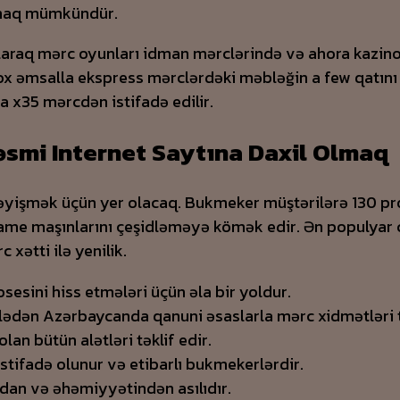
ymaq mümkündür.
araq mərc oyunları idman mərclərində və ahora kazino
çox əmsalla ekspress mərclərdəki məbləğin a few qatın
 x35 mərcdən istifadə edilir.
əsmi Internet Saytına Daxil Olmaq
ğru dəyişmək üçün yer olacaq. Bukmeker müştərilərə 130
e game maşınlarını çeşidləməyə kömək edir. Ən populyar
 xətti ilə yenilik.
esini hiss etmələri üçün əla bir yoldur.
mlədən Azərbaycanda qanuni əsaslarla mərc xidmətləri t
an bütün alətləri təklif edir.
istifadə olunur və etibarlı bukmekerlərdir.
ndan və əhəmiyyətindən asılıdır.