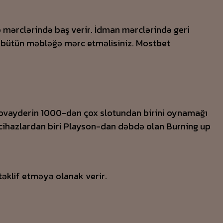
 mərclərində baş verir. İdman mərclərində geri
ı bütün məbləğə mərc etməlisiniz. Mostbet
 provayderin 1000-dən çox slotundan birini oynamağı
 cihazlardan biri Playson-dan dəbdə olan Burning up
əklif etməyə olanak verir.