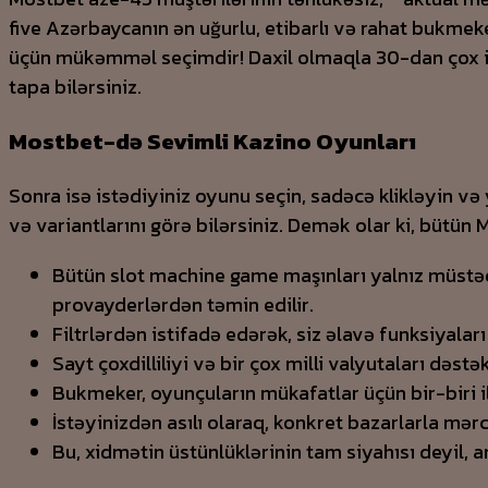
five Azərbaycanın ən uğurlu, etibarlı və rahat bukm
üçün mükəmməl seçimdir! Daxil olmaqla 30-dan çox idm
tapa bilərsiniz.
Mostbet-də Sevimli Kazino Oyunları
Sonra isə istədiyiniz oyunu seçin, sadəcə klikləyin
və variantlarını görə bilərsiniz. Demək olar ki, bütün 
Bütün slot machine game maşınları yalnız müstəqi
provayderlərdən təmin edilir.
Filtrlərdən istifadə edərək, siz əlavə funksiyalar
Sayt çoxdilliliyi və bir çox milli valyutaları dəstək
Bukmeker, oyunçuların mükafatlar üçün bir-biri il
İstəyinizdən asılı olaraq, konkret bazarlarla mərc
Bu, xidmətin üstünlüklərinin tam siyahısı deyil,