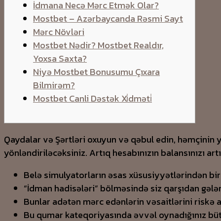
İdmana Necə Mərc Etmək Olar?
Mostbet – Azərbaycanda Rəsmi Sayt
Mərc Növləri
Mostbet Nədir? Mostbet Realdır,
Yoxsa Saxta?
Niyə Mostbet Bonusumu Çıxara
Bilmirəm?
Mostbet Canli Dəstək Xi̇dməti̇
Qaydalar və Şərtləri oxuyun və qəbul edin, həmçinin 
yönləndiriləcəksiniz. Artıq hesabınızın balansınızı a
Belə simulyatorların əsas xüsusiyyətlərindən bi
“İdman hadisələri” bölməsində siz qarşıdan gələn
Bunlar adətən mərc edənlərin vəsaitlərini riskə
Bu qumar kateqoriyasında əvvəl oynadığınız bütün 