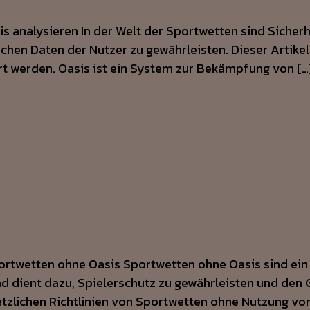
is analysieren In der Welt der Sportwetten sind Siche
ichen Daten der Nutzer zu gewährleisten. Dieser Artike
t werden. Oasis ist ein System zur Bekämpfung von […
e Richtlinien bei Sportwetten ohn
Sportwetten ohne Oasis Sportwetten ohne Oasis sind ei
 dient dazu, Spielerschutz zu gewährleisten und den Gl
lichen Richtlinien von Sportwetten ohne Nutzung von Oa