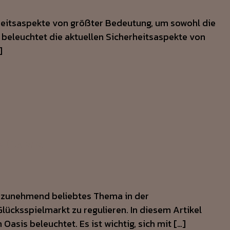
rheitsaspekte von größter Bedeutung, um sowohl die
l beleuchtet die aktuellen Sicherheitsaspekte von
]
e Oasis
n zunehmend beliebtes Thema in der
ücksspielmarkt zu regulieren. In diesem Artikel
sis beleuchtet. Es ist wichtig, sich mit […]