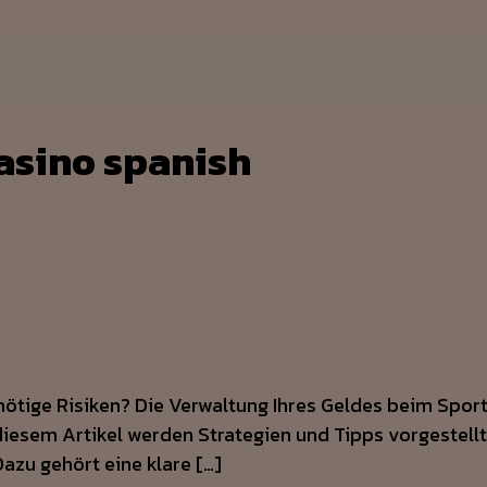
asino spanish
portwetten ohne unnötige Risiken?
ötige Risiken? Die Verwaltung Ihres Geldes beim Sport
iesem Artikel werden Strategien und Tipps vorgestellt, 
Dazu gehört eine klare […]