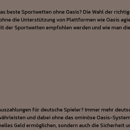
as beste Sportwetten ohne Oasis? Die Wahl der richtig
ne die Unterstützung von Plattformen wie Oasis agier
elt der Sportwetten empfohlen werden und wie man die
arantiert schnelle Auszahlungen f
Auszahlungen für deutsche Spieler? Immer mehr deutsc
währleisten und dabei ohne das ominöse Oasis-System 
elles Geld ermöglichen, sondern auch die Sicherheit un