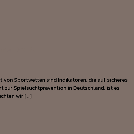
hne OASIS
 von Sportwetten sind Indikatoren, die auf sicheres
 zur Spielsuchtprävention in Deutschland, ist es
chten wir […]