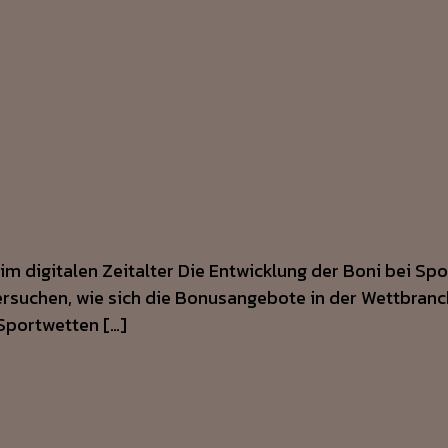
twetten ohne Oasis im digitalen Zei
m digitalen Zeitalter Die Entwicklung der Boni bei Spo
tersuchen, wie sich die Bonusangebote in der Wettbranc
 Sportwetten […]