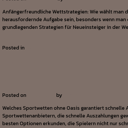
Anfängerfreundliche Wettstrategien: Wie wählt man d
herausfordernde Aufgabe sein, besonders wenn man oh
grundlegenden Strategien für Neueinsteiger in der W
Continue reading
→
Posted in
1win casino spanish
Leave a comment
1win casino spanish
Welches Sportwetten ohne Oasis g
Posted on
21/03/2026
by
admin
Welches Sportwetten ohne Oasis garantiert schnelle 
Sportwettenanbietern, die schnelle Auszahlungen ge
besten Optionen erkunden, die Spielern nicht nur schn