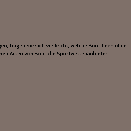
n, fragen Sie sich vielleicht, welche Boni Ihnen ohne
enen Arten von Boni, die Sportwettenanbieter