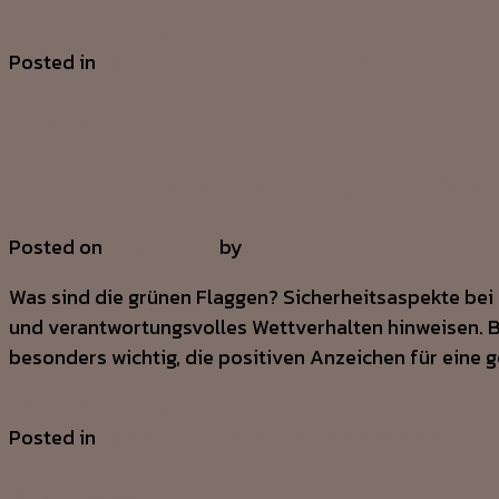
Continue reading
→
Posted in
1win casino spanish
Leave a comment
1win casino spanish
Was sind die grünen Flaggen? Sic
Posted on
21/03/2026
by
admin
Was sind die grünen Flaggen? Sicherheitsaspekte bei
und verantwortungsvolles Wettverhalten hinweisen. B
besonders wichtig, die positiven Anzeichen für eine g
Continue reading
→
Posted in
1win casino spanish
Leave a comment
1win casino spanish