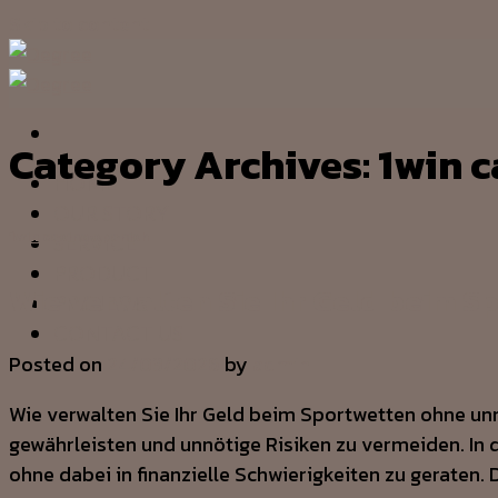
Skip to content
Category Archives:
1win c
HOME
OUR STORY
1win casino spanish
SERVICE
PRODUCT
Wie verwalten Sie Ihr Geld beim S
PROJECT
CONTACT US
Posted on
24/03/2026
by
admin
Wie verwalten Sie Ihr Geld beim Sportwetten ohne unn
gewährleisten und unnötige Risiken zu vermeiden. In d
ohne dabei in finanzielle Schwierigkeiten zu geraten. 