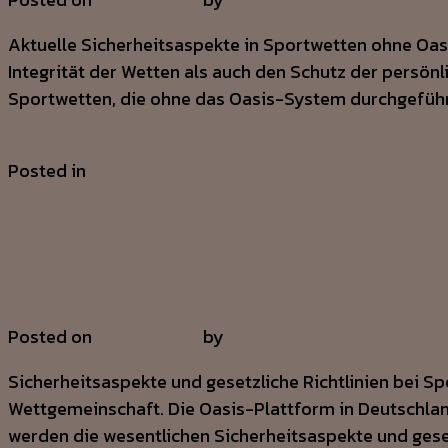
Aktuelle Sicherheitsaspekte in Sportwetten ohne Oas
Integrität der Wetten als auch den Schutz der persönl
Sportwetten, die ohne das Oasis-System durchgeführ
Continue reading
→
Posted in
1win casino spanish
Leave a comment
1win casino spanish
Sicherheitsaspekte und gesetzlich
Posted on
20/03/2026
by
admin
Sicherheitsaspekte und gesetzliche Richtlinien bei 
Wettgemeinschaft. Die Oasis-Plattform in Deutschland
werden die wesentlichen Sicherheitsaspekte und gesetz