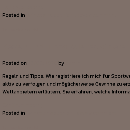
Continue reading
→
Posted in
1win casino spanish
Leave a comment
1win casino spanish
Regeln und Tipps: Wie registriere
Posted on
23/03/2026
by
admin
Regeln und Tipps: Wie registriere ich mich für Sport
aktiv zu verfolgen und möglicherweise Gewinne zu erzi
Wettanbietern erläutern. Sie erfahren, welche Inform
Continue reading
→
Posted in
1win casino spanish
Leave a comment
1win casino spanish