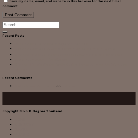
Save my name, email, and website in this browser for the next time I
comment.
Recent Posts
Betist Casino ile casino ✨ heyecanı cebinde
Alev apk download kullanıcı deneyimleri ve indirme ipuçları ⭐
Lyra Casino bonus ja sen säännöt selitettynä yksityiskohtaisesti
Sugar Rush Demo Tr İle Eğlence
Erfahren Sie, wie Sie den Welle Casino Bonus zu Ihrem Vorteil nutzen
können
Recent Comments
A WordPress Commenter
on
Hello world!
Copyright 2026 ©
Degree Thailand
HOME
OUR STORY
SERVICE
PRODUCT