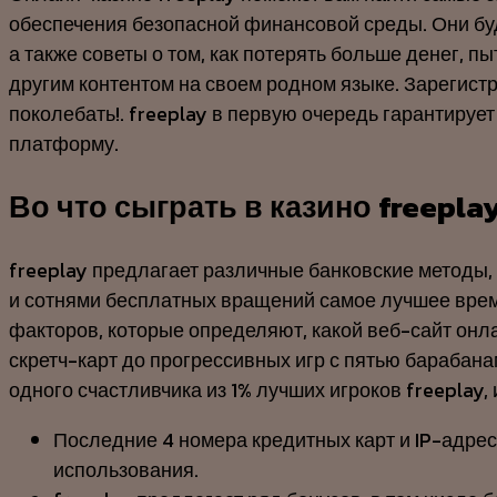
обеспечения безопасной финансовой среды. Они буд
а также советы о том, как потерять больше денег, 
другим контентом на своем родном языке. Зарегист
поколебать!. freeplay в первую очередь гарантиру
платформу.
Во что сыграть в казино freepla
freeplay предлагает различные банковские методы,
и сотнями бесплатных вращений самое лучшее время,
факторов, которые определяют, какой веб-сайт онл
скретч-карт до прогрессивных игр с пятью барабан
одного счастливчика из 1% лучших игроков freeplay
Последние 4 номера кредитных карт и IP-адрес
использования.