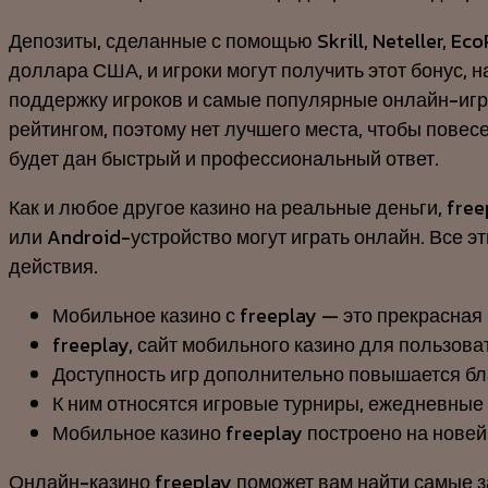
Депозиты, сделанные с помощью Skrill, Neteller, Ec
доллара США, и игроки могут получить этот бонус, 
поддержку игроков и самые популярные онлайн-игр
рейтингом, поэтому нет лучшего места, чтобы повесе
будет дан быстрый и профессиональный ответ.
Как и любое другое казино на реальные деньги, fre
или Android-устройство могут играть онлайн. Все э
действия.
Мобильное казино с freeplay — это прекрасная 
freeplay, сайт мобильного казино для пользова
Доступность игр дополнительно повышается бл
К ним относятся игровые турниры, ежедневные
Мобильное казино freeplay построено на новейш
Онлайн-казино freeplay поможет вам найти самые з