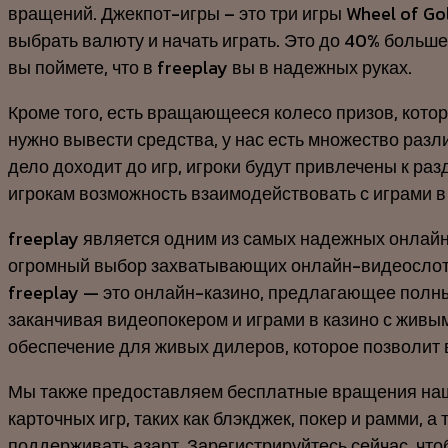
вращений. Джекпот-игры – это три игры Wheel of Gol
выбрать валюту и начать играть. Это до 40% больше
вы поймете, что в freeplay вы в надежных руках.
Кроме того, есть вращающееся колесо призов, кото
нужно вывести средства, у нас есть множество разл
дело доходит до игр, игроки будут привлечены к ра
игрокам возможность взаимодействовать с играми в
freeplay является одним из самых надежных онлайн
огромный выбор захватывающих онлайн-видеослотов
freeplay — это онлайн-казино, предлагающее полны
заканчивая видеопокером и играми в казино с жив
обеспечение для живых дилеров, которое позволит 
Мы также предоставляем бесплатные вращения нашим
карточных игр, таких как блэкджек, покер и рамми, а
поддерживать азарт. Зарегистрируйтесь сейчас, чт