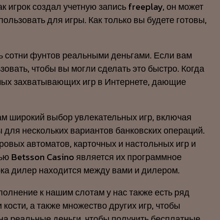
к игрок создал учетную запись freeplay, он может
ользовать для игры. Как только вы будете готовы,
ть сотни фунтов реальными деньгами. Если вам
овать, чтобы вы могли сделать это быстро. Когда
самых захватывающих игр в Интернете, дающие
ам широкий выбор увлекательных игр, включая
для нескольких вариантов банковских операций.
ровых автоматов, карточных и настольных игр и
ью Betsson Casino является их программное
ока дилер находится между вами и дилером.
олнение к нашим слотам у нас также есть ряд
и кости, а также множество других игр, чтобы
 на реальные деньги, чтобы получить бесплатные