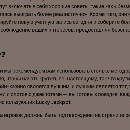
ут включать в себя хорошие советы, такие как «безм
пытаясь выиграть более реалистично». Кроме того, он
рируйте новую учетную запись сегодня и соберите бо
ет соблюдение ваших интересов, предоставляя безоп
y?
 и мы рекомендуем вам использовать столько методов
 чтобы начать крутить по-настоящему, так что крути
айн-казино является лучшим, и лучшим является тот,
ами и слотов с джекпотами — вы готовы к поездке. 
, использующих Lucky Jackpot.
а игроков должны быть подтверждены на странице ре