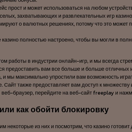
фейс прост и может использоваться на любом устройст
селых, захватывающих и развлекательных игр казино
мируют о валютных решениях, потому что это может п
е казино полностью настроено, чтобы вы могли в полн
ом работы в индустрии онлайн-игр, и мы всегда стр
мся предоставить вам все больше и больше отличных 
а, и мы максимально упростили вам возможность играть
се. Сайт также предоставляет вам доступ к множеству
 веб-браузер, перейдите на веб-сайт freeplay и наж
 или как обойти блокировку
им некоторые из них и посмотрим, что казино готовит