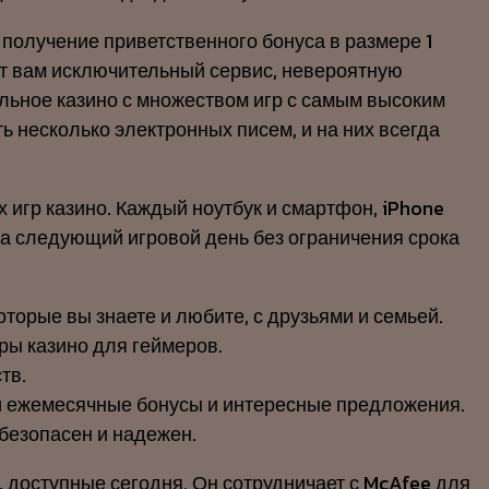
а получение приветственного бонуса в размере 1
ает вам исключительный сервис, невероятную
льное казино с множеством игр с самым высоким
ь несколько электронных писем, и на них всегда
 игр казино. Каждый ноутбук и смартфон, iPhone
на следующий игровой день без ограничения срока
оторые вы знаете и любите, с друзьями и семьей.
гры казино для геймеров.
тв.
 и ежемесячные бонусы и интересные предложения.
 безопасен и надежен.
 доступные сегодня. Он сотрудничает с McAfee для