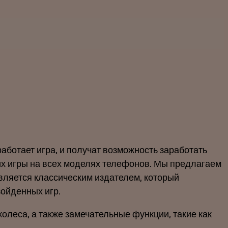
работает игра, и получат возможность заработать
их игры на всех моделях телефонов. Мы предлагаем
вляется классическим издателем, который
ойденных игр.
леса, а также замечательные функции, такие как