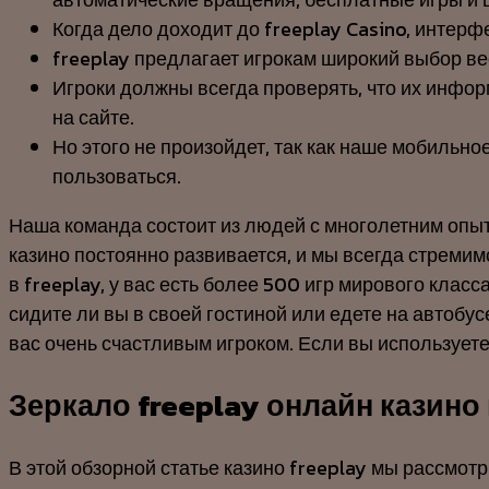
Когда дело доходит до freeplay Casino, интер
freeplay предлагает игрокам широкий выбор ве
Игроки должны всегда проверять, что их инфор
на сайте.
Но этого не произойдет, так как наше мобильно
пользоваться.
Наша команда состоит из людей с многолетним опыт
казино постоянно развивается, и мы всегда стреми
в freeplay, у вас есть более 500 игр мирового класс
сидите ли вы в своей гостиной или едете на автобу
вас очень счастливым игроком. Если вы используете
Зеркало freeplay онлайн казино
В этой обзорной статье казино freeplay мы рассмотр