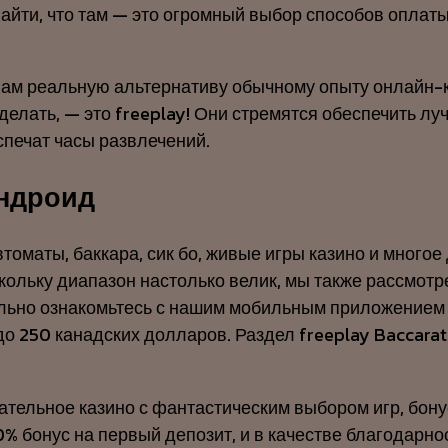
айти, что там — это огромный выбор способов оплаты
 вам реальную альтернативу обычному опыту онлайн-
делать, — это freeplay! Они стремятся обеспечить луч
спечат часы развлечений.
Андроид
втоматы, баккара, сик бо, живые игры казино и многое 
Поскольку диапазон настолько велик, мы также рассмот
ельно ознакомьтесь с нашим мобильным приложением 
о 250 канадских долларов. Раздел freeplay Baccarat
ательное казино с фантастическим выбором игр, бону
% бонус на первый депозит, и в качестве благодарно