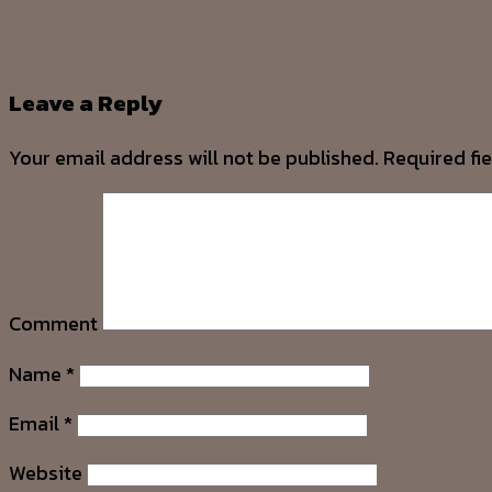
Mostbet Türkiye: En Iyi Oranlar Ve Spor Bahisleri
Mostbet Resmi Sitesi Kişisel Dolaba Giriş
Leave a Reply
Your email address will not be published.
Required fi
Comment
Name
*
Email
*
Website