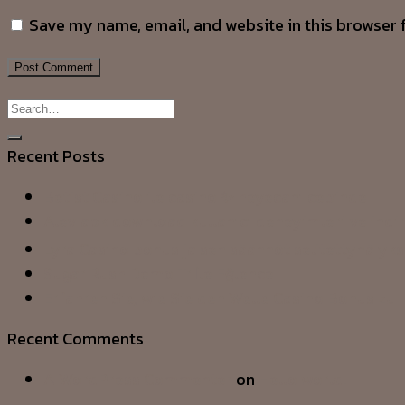
Save my name, email, and website in this browser 
Recent Posts
Betist Casino ile casino ✨ heyecanı cebinde
Alev apk download kullanıcı deneyimleri ve indi
Lyra Casino bonus ja sen säännöt selitettynä yks
Sugar Rush Demo Tr İle Eğlence
Erfahren Sie, wie Sie den Welle Casino Bonus zu 
Recent Comments
A WordPress Commenter
on
Hello world!