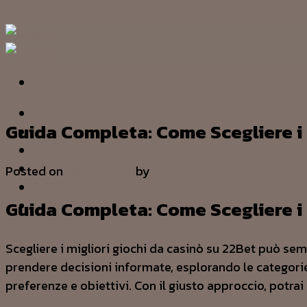
Skip to content
22bet IT
HOME
Guida Completa: Come Scegliere i 
OUR STORY
SERVICE
PRODUCT
Posted on
19/04/2025
by
admin
PROJECT
Guida Completa: Come Scegliere i 
CONTACT US
Scegliere i migliori giochi da casinò su 22Bet può sem
prendere decisioni informate, esplorando le categorie di
preferenze e obiettivi. Con il giusto approccio, potrai