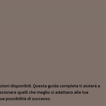
ioni disponibili. Questa guida completa ti aiuterà a
lezionare quelli che meglio si adattano alle tue
ue possibilità di successo.