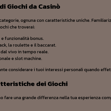
di Giochi da Casinò
 categorie, ognuna con caratteristiche uniche. Familiari
ochi che troverai:
e funzionalità bonus.
ck, la roulette e il baccarat.
dal vivo in tempo reale.
nale e slot machine.
ante considerare i tuoi interessi personali quando effet
tteristiche dei Giochi
no fare una grande differenza nella tua esperienza comp