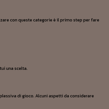
zzare con queste categorie è il primo step per fare
tui una scelta.
lessiva di gioco. Alcuni aspetti da considerare