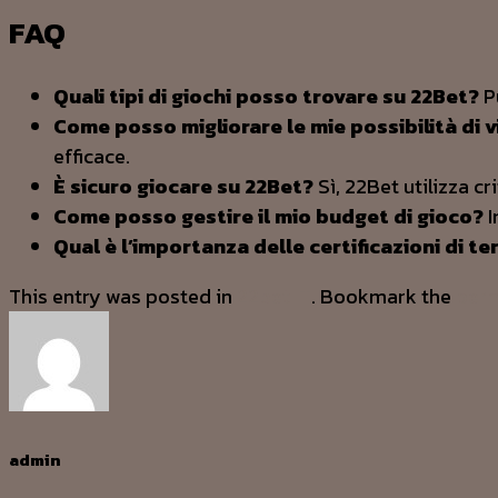
FAQ
Quali tipi di giochi posso trovare su 22Bet?
Pu
Come posso migliorare le mie possibilità di v
efficace.
È sicuro giocare su 22Bet?
Sì, 22Bet utilizza cr
Come posso gestire il mio budget di gioco?
I
Qual è l’importanza delle certificazioni di te
This entry was posted in
22bet IT
. Bookmark the
perm
admin