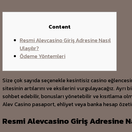
Content
Resmi Alevcasino Giriş Adresine Nasıl
Ulaşılır?
Ödeme Yöntemleri
Size çok sayıda seçenekle kesintisiz casino eğlencesini
sitesinin artılarını ve eksilerini vurgulayacağız. Ayrı 
sohbet edebilir, bonusları yönetebilir ve kısıtlama olm
Alev Casino pasaport, ehliyet veya banka hesap özetini 
Resmi Alevcasino Giriş Adresine Na