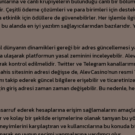
yunlarına ve canlı krupiyelerin bulunduğu canlı bir bölü
. Çeşitli ödeme çözümleri ve para birimleri için destek, 
 etkinlik için ödüllere de güvenebilirler. Her işlemle ilgi
bu alanda en iyi yazılım sağlayıcılarından bazılarıdır. Y
 dünyanın dinamikleri gereği bir adres güncellemesi yaşa
ca ulaşarak platformun yasal zeminini inceleyebilir. Al
k kontrol edilmelidir. Twitter ve Telegram kanallarım
Bahis sitesinin adresi değişse de, AlevCasino’nun resmi
nı takip ederek güncel bilgilere erişebilir ve ticaretini
çin giriş adresi zaman zaman değişebilir. Bu nedenle, h
sarruf ederek hesaplarına erişim sağlamalarını amaçlar. 
 ve kolay bir şekilde erişmelerine olanak tanıyan bu yön
yimlerini karşılaştıran ve kullanıcılarına bu konuda bi
sunarak en uygun seçimi yapmalarına yardımcı olur.