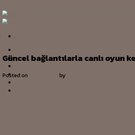
Skip to content
Uncategorized
HOME
Güncel bağlantılarla canlı oyun ke
OUR STORY
SERVICE
PRODUCT
Posted on
24/10/2025
by
admin
PROJECT
CONTACT US