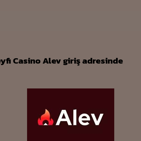
yfi Casino Alev giriş adresinde