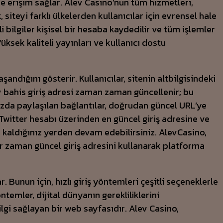
me erişim sağlar. Alev Casino’nun tüm hizmetleri,
siteyi farklı ülkelerden kullanıcılar için evrensel hale
li bilgiler kişisel bir hesaba kaydedilir ve tüm işlemler
üksek kaliteli yayınları ve kullanıcı dostu
ndığını gösterir. Kullanıcılar, sitenin altbilgisindeki
ev bahis giriş adresi zaman zaman güncellenir; bu
ızda paylaşılan bağlantılar, doğrudan güncel URL’ye
 Twitter hesabı üzerinden en güncel giriş adresine ve
ze kaldığınız yerden devam edebilirsiniz. AlevCasino,
er zaman güncel giriş adresini kullanarak platforma
Bunun için, hızlı giriş yöntemleri çeşitli seçeneklerle
temler, dijital dünyanın gerekliliklerini
lgi sağlayan bir web sayfasıdır. Alev Casino,