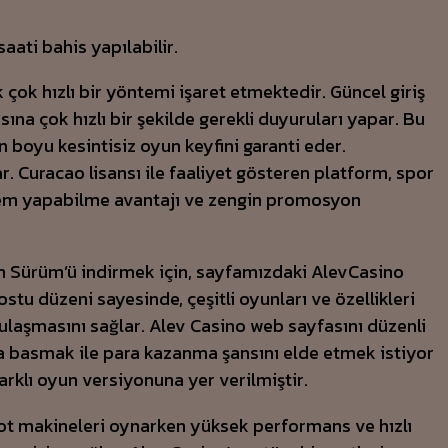
aati bahis yapılabilir.
 çok hızlı bir yöntemi işaret etmektedir. Güncel giriş
ına çok hızlı bir şekilde gerekli duyuruları yapar. Bu
n boyu kesintisiz oyun keyfini garanti eder.
. Curacao lisansı ile faaliyet gösteren platform, spor
e işlem yapabilme avantajı ve zengin promosyon
on Sürüm’ü indirmek için, sayfamızdaki AlevCasino
stu düzeni sayesinde, çeşitli oyunları ve özellikleri
ne ulaşmasını sağlar. Alev Casino web sayfasını düzenli
nuna basmak ile para kazanma şansını elde etmek istiyor
farklı oyun versiyonuna yer verilmiştir.
slot makineleri oynarken yüksek performans ve hızlı