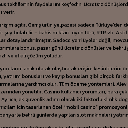
s tekliflerinin faydalarını keşfedin. Ücretsiz dönüşle
 verir.
rişim açılır. Geniş ürün yelpazesi sadece Türkiye’den de
r şey bulabilir – bahis miktarı, oyun türü, RTR vb. Akti
ar detaylandırılmıştır. Sadece yeni üyeler değil, mevcut
rımlara bonus, pazar günü ücretsiz dönüşler ve belirli 
hızlı ve etkili çözüm yoludur.
urularını anlık olarak ulaştırarak erişim kesintilerini ön
yatırım bonusları ve kayıp bonusları gibi birçok farklı 
artırmalarına yardımcı olur. Tüm ödeme yöntemleri, Alev
 üzerinden yönetilir. Casino kullanıcı yorumları, para 
ir. Ayrıca, ek güvenlik adımı olarak iki faktörlü kimlik
anıcıları için tasarlanan özel “mobil casino” promosyon
anya ile belirli günlerde yapılan slot makineleri yatırı
yöntemleri ile öne çıkan bu platformda, siz de kazancını