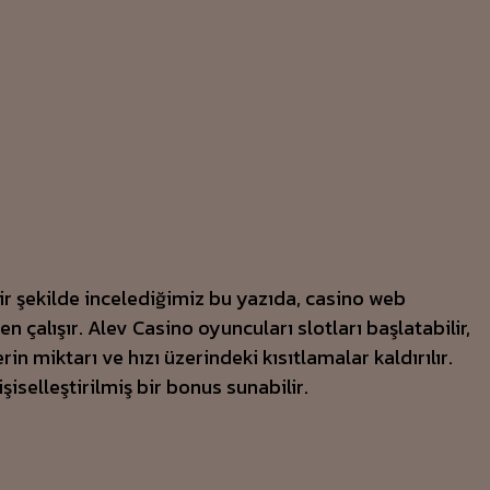
bir şekilde incelediğimiz bu yazıda, casino web
n çalışır. Alev Casino oyuncuları slotları başlatabilir,
n miktarı ve hızı üzerindeki kısıtlamalar kaldırılır.
iselleştirilmiş bir bonus sunabilir.