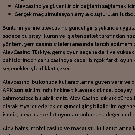
Alevcasino’ya güvenilir bir bağlantı sağlamak iç
Gerçek maç simülasyonlarıyla oluşturulan futbol, t
Bunların yerine alevcasino güncel giriş şeklinde uygul
sadece bu siteyi kuran ve işleten şirket tarafından haz
yöntem, yeni casino siteleri arasında tercih edilmemizi
AlevCasino Türkiye, geniş oyun seçenekleri ve yüksek b
bahislerinden canlı casinoya kadar birçok farklı oyun 
seçenekleriyle dikkat çeker.
Alevcasino, bu konuda kullanıcılarına güven verir ve 
APK son sürüm indir linkine tıklayarak güncel dosyayı A
zahmetsizce bulabilirsiniz. Alev Casino, sık sık güncell
olarak ziyaret ederek en güncel giriş bilgilerini öğre
iseniz, alevcasino slot oyunları bölümünü değerlendirebi
Alev bahis, mobil casino ve masaüstü kullanıcılarına k