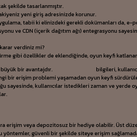
ak şekilde tasarlanmıştır.
akiyeniz yeni giriş adresinizde korunur.
gulama, tabii ki elinizdeki gerekli dokümanları da, e-po
asyonu ve CDN (içerik dağıtım ağı) entegrasyonu sayesi
 karar verdiniz mi?
rme gibi özellikler de eklendiğinde, oyun keyfi katlana
 büyük bir avantajdır.
Alev casino giriş
bilgileri, kullan
i bir erişim problemi yaşamadan oyun keyfi sürdürülebil
luğu sayesinde, kullanıcılar istedikleri zaman ve yerde o
ar.
a erişim veya depozitosuz bir hediye olabilir. Üst düze
Bu yöntemler, güvenli bir şekilde siteye erişim sağlamada