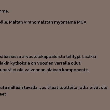
amme.
stoille. Maltan viranomaistan myöntämä MGA
pääasiassa arvostelukappaleista tehtyjä. Lisäksi
akin kytköksiä on vuosien varrella ollut.
puperä ei ole valvonnan alainen komponentti.
uta millään tavalla. Jos tilaat tuotteita jotka eivät ole
eet