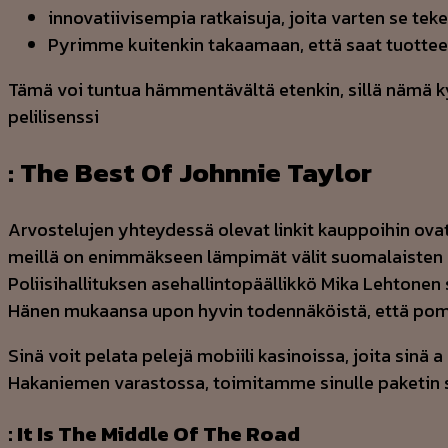
innovatiivisempia ratkaisuja, joita varten se te
Pyrimme kuitenkin takaamaan, että saat tuotte
Tämä voi tuntua hämmentävältä etenkin, sillä nämä ky
pelilisenssi
: The Best Of Johnnie Taylor
Arvostelujen yhteydessä olevat linkit kauppoihin ova
meillä on enimmäkseen lämpimät välit suomalaisten lau
Poliisihallituksen asehallintopäällikkö Mika Lehtone
Hänen mukaansa upon hyvin todennäköistä, että po
Sinä voit pelata pelejä mobiili kasinoissa, joita sinä a
Hakaniemen varastossa, toimitamme sinulle paketin s
: It Is The Middle Of The Road