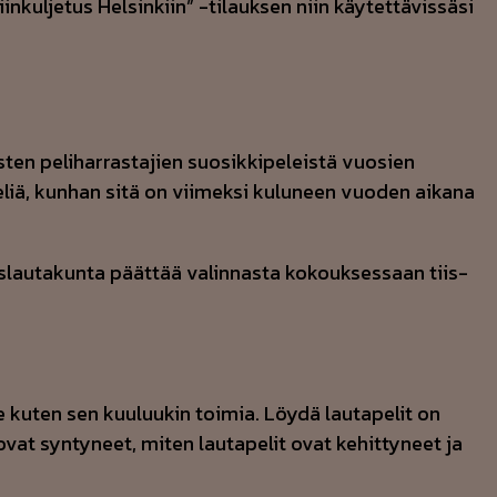
kuljetus Helsinkiin” -tilauksen niin käytettävissäsi
ten peliharrastajien suosikkipeleistä vuosien
peliä, kunhan sitä on viimeksi kuluneen vuoden aikana
us­lau­ta­kun­ta päät­tää va­lin­nas­ta ko­kouk­ses­saan tiis­
 kuten sen kuuluukin toimia. Löydä lautapelit on
vat syntyneet, miten lautapelit ovat kehittyneet ja