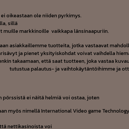
 ei oikeastaan ole niiden pyrkimys.
a, sillä
 muille markkinoille  vaikkapa länsinaapuriin.
an asiakkaillemme tuotteita, jotka vastaavat mahdoll
risävyt ja pienet yksityiskohdat voivat vaihdella hiem
itenkin takaamaan, että saat tuotteen, joka vastaa ku
oost
tutustua palautus- ja vaihtokäytäntöihimme ja otta
pörssistä ei näitä helmiä voi ostaa, joten
etaan myös nimellä International Video game Technology
ttä nettikasinoista voi