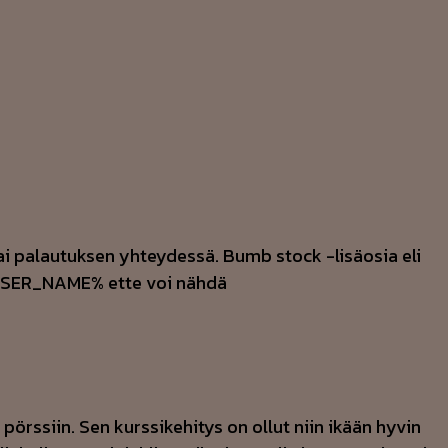
 tai palautuksen yhteydessä. Bumb stock -lisäosia eli
a %USER_NAME% ette voi nähdä
örssiin. Sen kurssikehitys on ollut niin ikään hyvin