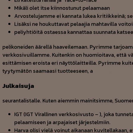
Mikäli olet itse kiinnostunut pelaamaan
Arvostelujamme ei kannata lukea kritiikkeinä; se
Lisäksi ne houkuttavat pelaajia mahtavilla voitoill
peliyhtiöitä ostaessa kannattaa suunnata katseet
pelikoneiden äärellä haaveilemaan. Pyrimme tarjoama
verkkosivuillamme. Kuitenkin on huomioitava, että vä
esittämisen eroista eri näyttölaitteilla. Pyrimme ku
tyytymätön saamaasi tuotteeseen, a
leovegas 100 b
Julkaisuja
seurantalistalle. Kuten aiemmin mainitsimme, Suomen 
IGT (IGT Virallinen verkkosivusto – ), joka tunn
pelaamiseen ja arpajaiset järjestelmiin.
Harva olisi vielä voinut aikanaan kuvitellakaan, e