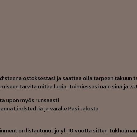
 todisteena ostoksestasi ja saattaa olla tarpeen takuun
kkimiseen tarvita mitää lupia. Toimiessasi näin sinä j
utta upon myös runsaasti
han­na Linds­ted­tiä ja va­ral­le Pasi Ja­los­ta.
ent on listautunut jo yli 10 vuotta sitten Tukholman p