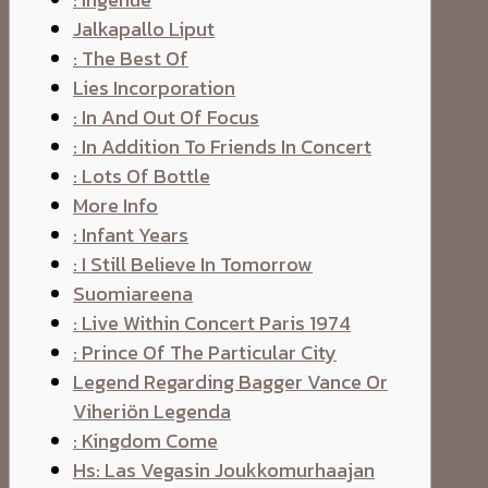
Jalkapallo Liput
: The Best Of
Lies Incorporation
: In And Out Of Focus
: In Addition To Friends In Concert
: Lots Of Bottle
More Info
: Infant Years
: I Still Believe In Tomorrow
Suomiareena
: Live Within Concert Paris 1974
: Prince Of The Particular City
Legend Regarding Bagger Vance Or
Viheriön Legenda
: Kingdom Come
Hs: Las Vegasin Joukkomurhaajan