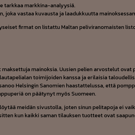
kee tarkkaa markkina-analyysiä.
en, joka vastaa kuvausta ja laadukkuutta mainoksess
seiset firmat on listattu Maltan peliviranomaisten li
t maksettuja mainoksia. Uusien pelien arvostelut ovat 
tapelialan toimijoiden kanssa ja erilaisia taloudellisi
n sanoo Helsingin Sanomien haastattelussa, että pomp
mppuperiä on päätynyt myös Suomeen.
 löytää meidän sivustolla, joten sinun pelitapoja ei vaik
itten kun kaikki saman tilauksen tuotteet ovat saapun