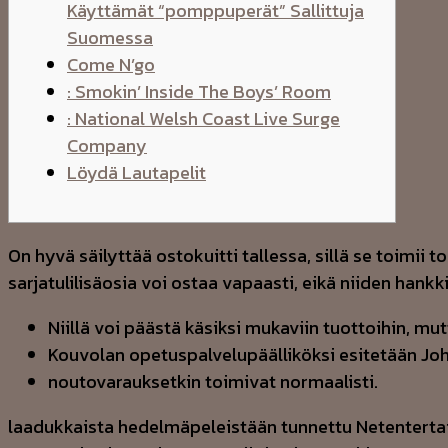
Käyttämät “pomppuperät” Sallittuja
Suomessa
Come N’go
: Smokin’ Inside The Boys’ Room
: National Welsh Coast Live Surge
Company
Löydä Lautapelit
On hyvä säilyttää ostokuitti tallessa, sillä se toimii
sarjatulilisäosia voi ostaa vapaasti, eikä niiden han
Niillä voi päästä käsiksi mukaviin tuottoihin, m
Kou­vo­lan ope­tus­pal­ve­lu­pääl­li­kök­si esi­te­tään Jo­
noutovarauksetkin toimivat normaalisti.
laadukkaista hedelmäpeleistään tunnettu Netentertainm