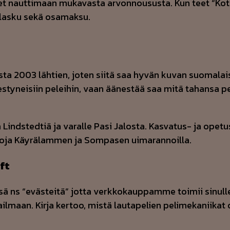
t nauttimaan mukavasta arvonnoususta. Kun teet “Kotiin
n lasku sekä osamaksu.
ta 2003 lähtien, joten siitä saa hyvän kuvan suomalais
lmestyneisiin peleihin, vaan äänestää saa mitä tahansa 
a Linds­ted­tiä ja va­ral­le Pasi Ja­los­ta. Kas­va­tus- ja ope­t
intoja Käyrälammen ja Sompasen uimarannoilla.
ft
sä ns “evästeitä” jotta verkkokauppamme toimii sinulle
lmaan. Kirja kertoo, mistä lautapelien pelimekaniikat o