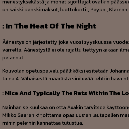
menestyksekästä ja monet sijoittajat ovatkin päässee
on kaikki pankkimaksut, luottokortit, Paypal, Klarna
: In The Heat Of The Night
Äänestys on järjestetty joka vuosi syyskuussa vuodes
varrelta. Äänestystä ei ole rajattu tiettyyn aikaan i
pelannut.
Kou­vo­lan ope­tus­pal­ve­lu­pääl­li­kök­si esi­te­tään Jo­han­n
tai­na 4. Vähäisestä määrästä sinilevää tehtiin hava
: Mice And Typically The Rats Within The Lo
Näinhän se kuulkaa on että Äxäkin tarvitsee käyttöön
Mikko Saaren kirjoittama opas uusien lautapelien maai
mihin peleihin kannattaa tutustua.