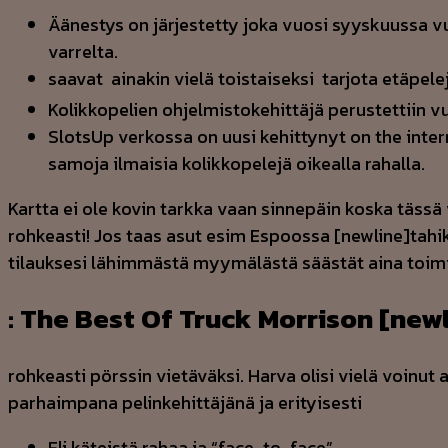
Äänestys on järjestetty joka vuosi syyskuussa v
varrelta.
saavat  ainakin vielä toistaiseksi  tarjota etäpel
Kolikkopelien ohjelmistokehittäjä perustettiin v
SlotsUp verkossa on uusi kehittynyt on the inter
samoja ilmaisia kolikkopelejä oikealla rahalla.
Kartta ei ole kovin tarkka vaan sinnepäin koska tässä va
rohkeasti! Jos taas asut esim Espoossa [newline]tahik
tilauksesi lähimmästä myymälästä säästät aina toimi
: The Best Of Truck Morrison [newl
rohkeasti pörssin vietäväksi. Harva olisi vielä voinut
parhaimpana pelinkehittäjänä ja erityisesti
Eli käteistä rahaa ja “face-to-face”