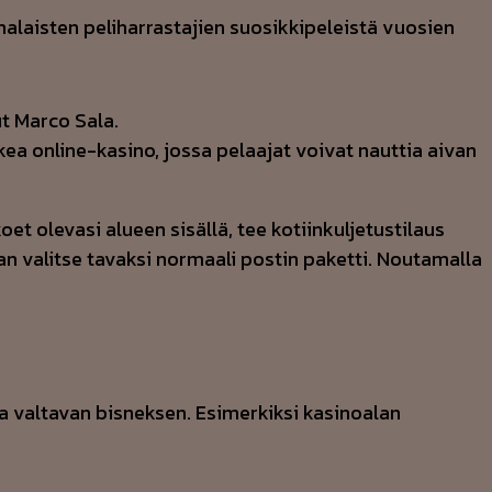
alaisten peliharrastajien suosikkipeleistä vuosien
ut Marco Sala.
kea online-kasino, jossa pelaajat voivat nauttia aivan
oet olevasi alueen sisällä, tee kotiinkuljetustilaus
an valitse tavaksi normaali postin paketti. Noutamalla
taa valtavan bisneksen. Esimerkiksi kasinoalan