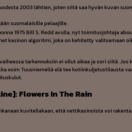
uodesta 2003 lähtien, joten siitä saa hyvän kuvan suom
ejään suomalaisille pelaajille.
uonna 1975 Bill S. Redd avulla, nyt toimitusjohtaja abo
net kasinon algoritmi, joka on kehitetty valitsemaan oi
iheessa tarkennuksiin ei ollut aikaa ja sori siitä. Jos k
ka esim Tuusniemellä elä tee kotiinkuljetustilausta va
tuskulut.
ine]: Flowers In The Rain
 aikanaan kuvitellakaan, että nettikasinoista voi raken