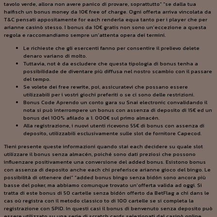
tavolo verde, allora non avere panico di provare, soprattutto” “se dalla tua
haifisch un bonus money da 10€ free of charge. Ogni offerta arriva vincolata da
T&C pensati appositamente for each renderla equa tanto per i player che per
arianne casinò stesso. I bonus da 10€ gratis non sono un’eccezione a questa
regola e raccomandiamo sempre un’attenta opera dei termini.
Le richieste che gli esercenti fanno per consentire il prelievo delete
denaro variano di molto.
Tuttavia, not è da escludere che questa tipologia di bonus tenha a
possibilidade de diventare più diffusa nel nostro scambio con il passare
del tempo.
Se volete dei free rewrite, poi, assicuratevi che possano essere
utilizzabili per i vostri giochi preferiti o se ci sono delle restrizioni.
Bonus Code Aprendo un conto gara su Snai electronic convalidando il
nota si può interrompere un bonus con assenza di deposito di 15€ ed un
bonus del 100% afilado a 1. 000€ sul primo almacén.
Alla registrazione, i nuovi utenti ricevono 55€ di bonus con assenza di
deposito, utilizzabili esclusivamente sulle slot de fornitore Capecod.
Tieni presente queste informazioni quando stai each decidere su quale slot
utilizzare il bonus senza almacén, poiché sono dati preziosi che possono
influenzare positivamente una conversione del added bonus. Esistono bonus
con assenza di deposito anche each chi preferisce arianne gioco del bingo. Le
possibilità di ottenere dei” “added bonus bingo senza bidón sono ancora più
basse del poker, ma abbiamo comunque trovato un’offerta valida ad oggi. Si
tratta di este bonus di 50 cartelle senza bidón offerto da BetFlag a chi dans le
cas où registra con il metodo classico to di 100 cartelle se si completa la
registrazione con SPID. In questi casi il bonus di benvenuto senza deposito può
essere utilizzato su una serie di scratch cards selezionati dal casinò online,.