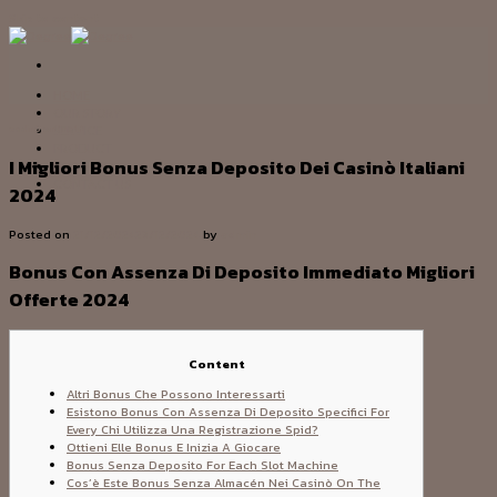
Skip to content
HOME
OUR STORY
SERVICE
casinò online it
PRODUCT
I Migliori Bonus Senza Deposito Dei Casinò Italiani
PROJECT
CONTACT US
2024
Posted on
21/12/2024
23/12/2024
by
admin
Bonus Con Assenza Di Deposito Immediato Migliori
Offerte 2024 ️
Content
Altri Bonus Che Possono Interessarti
Esistono Bonus Con Assenza Di Deposito Specifici For
Every Chi Utilizza Una Registrazione Spid?
Ottieni Elle Bonus E Inizia A Giocare
Bonus Senza Deposito For Each Slot Machine
Cos’è Este Bonus Senza Almacén Nei Casinò On The