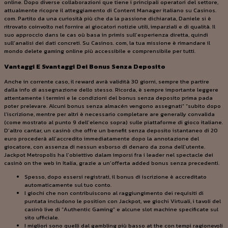
online. Dopo diverse collaborazioni que tiene i principali operatori del settore,
attualmente ricopre il atteggiamento di Content Manager italiano su Casinos.
com. Partito da una curiosità più che da la passione dichiarata, Daniele si è
ritrovato coinvolto nel fornire ai giocatori notizie utili, imparziali e di qualità. Il
suo approccio dans le cas où basa in primis sull’esperienza diretta, quindi
sull’analisi dei dati concreti. Su Casinos. com, la tua missione è rimandare il
mondo delete gaming online più accessibile e comprensibile per tutti.
Vantaggi E Svantaggi Dei Bonus Senza Deposito
Anche in corrente caso, il reward avrà validità 30 giorni, sempre the partire
dalla info di assegnazione dello stesso. Ricorda, è sempre importante leggere
attentamente i termini e le condizioni del bonus senza deposito prima pada
poter prelevare. Alcuni bonus senza almacén vengono assegnati” “subito dopo
l’iscrizione, mentre per altri è necessario completare are generally convalida
(come mostrato al punto 9 dell’elenco sopra) sulle piattaforme di gioco italiane.
D’altro cantar, un casinò che offre un benefit senza deposito istantaneo di 20
euro procederà all’accredito immediatamente dopo la annotazione del
giocatore, con assenza di nessun esborso di denaro da zona dell’utente.
Jackpot Metropolis ha l’obiettivo dalam imporsi fra i leader nel spectacle dei
casinò on the web in Italia, grazie a un’offerta added bonus senza precedenti.
Spesso, dopo essersi registrati, il bonus di iscrizione è accreditato
automaticamente sul tuo conto.
I giochi che non contribuiscono al raggiungimento dei requisiti di
puntata includono le position con Jackpot, we giochi Virtuali, i tavoli del
casinò live di “Authentic Gaming” e alcune slot machine specificate sul
sito ufficiale.
I migliori sono quelli dal gambling più basso at the con tempi ragionevoli