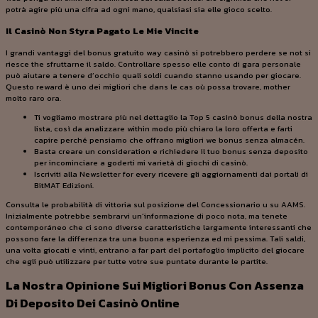
potrà agire più una cifra ad ogni mano, qualsiasi sia elle gioco scelto.
Il Casinò Non Styra Pagato Le Mie Vincite
I grandi vantaggi del bonus gratuito way casinò si potrebbero perdere se not si
riesce the sfruttarne il saldo. Controllare spesso elle conto di gara personale
può aiutare a tenere d’occhio quali soldi cuando stanno usando per giocare.
Questo reward è uno dei migliori che dans le cas où possa trovare, mother
molto raro ora.
Ti vogliamo mostrare più nel dettaglio la Top 5 casinò bonus della nostra
lista, così da analizzare within modo più chiaro la loro offerta e farti
capire perché pensiamo che offrano migliori we bonus senza almacén.
Basta creare un consideration e richiedere il tuo bonus senza deposito
per incominciare a goderti mi varietà di giochi di casinò.
Iscriviti alla Newsletter for every ricevere gli aggiornamenti dai portali di
BitMAT Edizioni.
Consulta le probabilità di vittoria sul posizione del Concessionario u su AAMS.
Inizialmente potrebbe sembrarvi un’informazione di poco nota, ma tenete
contemporáneo che ci sono diverse caratteristiche largamente interessanti che
possono fare la differenza tra una buona esperienza ed mi pessima. Tali saldi,
una volta giocati e vinti, entrano a far part del portafoglio implicito del giocare
che egli può utilizzare per tutte votre sue puntate durante le partite.
La Nostra Opinione Sui Migliori Bonus Con Assenza
Di Deposito Dei Casinò Online