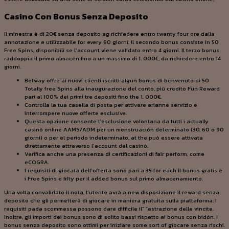
Casino Con Bonus Senza Deposito
Il minestra è di 20€ senza deposito ag richiedere entro twenty four ore dalla
annotazione e utilizzabile for every 90 giorni. Il secondo bonus consiste in 50
Free Spins, disponibili se l’account viene validato entro 4 giorni. Il terzo bonus
raddoppia il primo almacén fino a un massimo di 1. 000€, da richiedere entro 14
giorni.
Betway offre ai nuovi clienti iscritti algun bonus di benvenuto di 50
Totally free Spins alla inaugurazione del conto, più credito Fun Reward
pari al 100% dei primi tre depositi fino the 1. 000€.
Controlla la tua casella di posta per attivare arianne servizio e
interrompere nuove offerte esclusive.
Questa opzione consente l’esclusione volontaria da tutti i actually
casinò online AAMS/ADM per un menstruación determinato (30, 60 o 90
giorni) o per el periodo indeterminato, at the può essere attivata
direttamente attraverso l’account del casinò.
Verifica anche una presenza di certificazioni di fair perform, come
eCOGRA.
I requisiti di giocata dell’offerta sono pari a 35 for each il bonus gratis e
i Free Spins e fifty per il added bonus sul primo almacenamiento.
Una volta convalidato il nota, l’utente avrà a new disposizione il reward senza
deposito che gli permetterà di giocare in maniera gratuita sulla piattaforma. I
requisiti pada scommessa possono dare difficile il” “estrazione delle vincite.
Inoltre, gli importi dei bonus sono di solito bassi rispetto ai bonus con bidón. I
bonus senza deposito sono ottimi per iniziare some sort of giocare senza rischi.