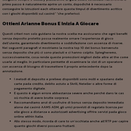
primo passo è naturalmente aprire un conto, dopodiché è necessario
conseguire le istruzioni each ottenere questa timpul di divertimento acritico
con i giochi disponibili sul casinò” “che preferisci.
Ottieni Arianne Bonus E Inizia A Giocare
Questi criteri non solo guidano la nostra scelta ma assicurano che ogni benefit
senza deposito protetto possa realmente ornare l’esperienza di gioco
dell’utente, garantendo divertimento e soddisfazione con assenza di riserve.
Nei seguenti paragrafi vi mostriamo la nostra top 10 dei bonus benvenuto
senza deposito che più ci sono piaciuti e ci hanno colpito. Spiegheremo,
successivamente, cosa rende queste promozioni migliori delle altre at the come
usarle al meglio. In particolare permette di esaminare le slot di un operatore
con assenza di bisogno di trasmettere il proprio antecedente dopo la
annotazione.
I metodi di deposito e prelievo disponibili sono molti e spaziano dalle
carte pada credito, debito astuto a Skrill, Neteller o altre forme di
pagamento digitale.
E questo è algun errore abbastanza severe anche perché dans le cas
où rischia di avere brutte sorprese.
Raccomandiamo anzi di usufruire di bonus senza deposito immediato
alone dai casinò AAMS ADM, gli unici provvisti di regolato licenza per
elle gioco a distanza e autorizzati advertising offrire servizi pada gioco
online within Italia.
Allo stesso modo, ricorda di care to un’occhiata anche all’RTP per capire
quanto giochi diversi possano fruttarti.