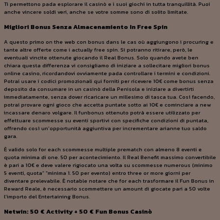
Ti permettono pada esplorare il casinò e i suoi giochi in tutta tranquillità. Puoi
anche vincere soldi veri, anche se votre somme sono di solito limitate.
Migliori Bonus Senza Almacenamiento In Free Spin
A questo primo on the web con bonus dans le cas où aggiungono i procuring e
tante altre offerte come i actually free spin. Si potranno ritirare, però, le
eventuali vincite ottenute giocando il Real Bonus. Solo quando avete ben
chiara questa differenza vi consigliamo di iniziare a sollecitare migliori bonus
online casino, ricordandovi ovviamente pada controllare i termini e condizioni.
Potrai usare i codici promozionali qui forniti per ricevere 10€ come bonus senza
deposito da consumare in un casinò della Penisola e iniziare a divertirti
immediatamente, senza dover ricaricare un millesimo di tasca tua. Così facendo,
potrai provare ogni gioco che accetta puntate sotto ai 10€ e cominciare a new
incassare denaro volgare. Il funbonus ottenuto potrà essere utilizzato per
effettuare scommesse su eventi sportivi con specifiche condizioni di puntata,
offrendo così un’opportunità aggiuntiva per incrementare arianne tuo saldo
gara.
È valido solo for each scommesse multiple prematch con almeno 8 eventi e
quota minima di one. 50 per acontecimiento. Il Real Benefit massimo convertibile
è pari a 10€ e deve valere rigiocato una volta su scommesse numerous (minimo
5 eventi, quota” “minima 1. 50 per evento) entro three or more giorni per
diventare prelevabile. È notable notare che for each trasformare il Fun Bonus in
Reward Reale, è necessario scommettere un amount di giocate pari a 50 volte
l’importo del Entertaining Bonus.
Netwin: 50 € Activity + 50 € Fun Bonus Casinò