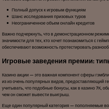
Полный допуск к игровым функциям
Шанс исследования призовых туров
Неограниченное объем онлайн кредитов
Важно подчеркнуть, что в демонстрационном режиме
значимости для тех, кто хочет познакомиться с ге
обеспечивают возможность протестировать разнооб
Игровые заведения премии: тип
Казино акции — это важная компонент сферы гэмбл
из из очень популярных видов, предоставляющий ге
учитывать, что подобные бонусы, как в казино 7К, 
чем он сможет вывести выигрыш.
Еще один популярный категория — пополняемые воз