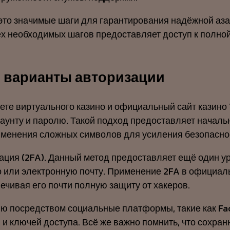
это значимые шаги для гарантирования надёжной аза
 необходимых шагов предоставляет доступ к полной
: варианты авторизации
те виртуального казино и официальный сайт казино 
каунту и паролю. Такой подход предоставляет началь
именения сложных символов для усиления безопасно
ция (2FA). Данный метод предоставляет ещё один ур
о или электронную почту. Применение 2FA в официаль
чивая его почти полную защиту от хакеров.
ю посредством социальные платформы, такие как Fac
 ключей доступа. Всё же важно помнить, что сохранн