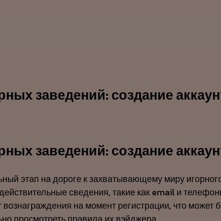
ных заведений: создание аккаун
ных заведений: создание аккаун
ый этап на дороге к захватывающему миру игорного 
 действительные сведения, такие как email и телеф
ознаграждения на момент регистрации, что может бы
но просмотреть правила их вэйджера.