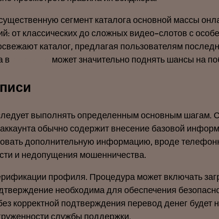
 существенную сегмент каталога основной массы он
й: от классических до сложных видео-слотов с осо
 освежают каталог, предлагая пользователям послед
а в
7k casino
может значительно поднять шансы на по
аписи
следует выполнять определенным основным шагам. С
аккаунта обычно содержит внесение базовой информа
ебовать дополнительную информацию, вроде телефон
сти и недопущения мошенничества.
ерификации профиля. Процедура может включать загр
одтверждение необходима для обеспечения безопасн
без корректной подтверждения перевод денег будет 
агруженности службы поддержки.