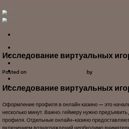
Skip to content
Games
HOME
Исследование виртуальных игор
OUR STORY
SERVICE
PRODUCT
Posted on
25/07/2025
28/07/2025
by
admin
PROJECT
Исследование виртуальных игор
CONTACT US
Оформление профиля в онлайн казино — это начальн
несколько минут. Важно: геймеру нужно предъявить
профиля. Отдельные онлайн-казино предоставляют в
включением вознаграждений необходимо вниматель