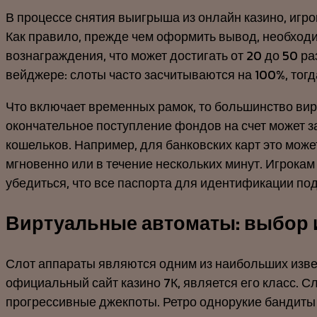
В процессе снятия выигрыша из онлайн казино, игр
Как правило, прежде чем оформить вывод, необходи
вознаграждения, что может достигать от 20 до 50 р
вейджере: слоты часто засчитываются на 100%, тогд
Что включает временных рамок, то большинство вир
окончательное поступление фондов на счет может 
кошельков. Например, для банковских карт это мож
мгновенно или в течение нескольких минут. Игрокам
убедиться, что все паспорта для идентификации по
Виртуальные автоматы: выбор 
Слот аппараты являются одним из наибольших извес
официальный сайт казино 7К, является его класс. 
прогрессивные джекпоты. Ретро однорукие бандиты 