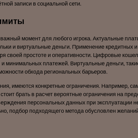
тной записи в социальной сети.
лимиты
— важный момент для любого игрока. Актуальные пл
ельки и виртуальные деньги. Применение кредитных и
 своей простоте и оперативности. Цифровые кошельки,
 минимальных платежей. Виртуальные деньги, такие к
можности обхода региональных барьеров.
ния, имеются конкретные ограничения. Например, сам
 стоит брать в расчет вероятные ограничения на пре
верждения персональных данных при эксплуатации не
о, подбор подходящего метода обусловлен желаний 