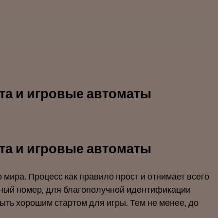
та и игровые автоматы
та и игровые автоматы
мира. Процесс как правило прост и отнимает всего
онный номер, для благополучной идентификации
ть хорошим стартом для игры. Тем не менее, до