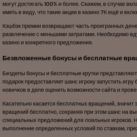
могут достигать 100% и более. Скажем, в случае вкл
иметь в виду, что такие акции в казино 7К ещё и в
Кэшбэк премии возвращают часть проигранных денег
развлечение с меньшими затратами. Необходимо вду
казино и конкретного предложения.
Безвложенные бонусы и бесплатные вр
Бездепы бонусы и бесплатные крутки представляют
подарок предоставляет шанс игроку запустить игру 
новичков в деле оценить возможности сайта и провер
Касательно касается бесплатных вращений, значит 
вращений бесплатно, сохраняя при этом шанс на вы
специальных предложений для лояльных игроков. 
выполнение определенных условий по ставкам, преж