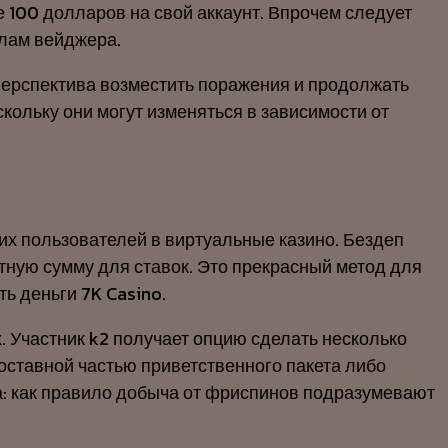
е 100 долларов на свой аккаунт. Впрочем следует
илам вейджера.
 перспектива возместить поражения и продолжать
ольку они могут изменяться в зависимости от
х пользователей в виртуальные казино. Бездеп
етную сумму для ставок. Это прекрасный метод для
ь деньги 7K Casino.
. Участник k2 получает опцию сделать несколько
оставной частью приветственного пакета либо
: как правило добыча от фриспинов подразумевают