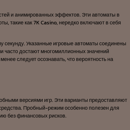
стей и анимированных эффектов. Эти автоматы в
ы, такие как 7K Casino, нередко включают в себя
ну секунду. Указанные игровые автоматы соединены
ши часто достают многомиллионных значений
менее следует осознавать, что вероятность на
робными версиями игр. Эти варианты предоставляют
 средства. Пробный-режим особенно полезен для
егию без финансовых рисков.