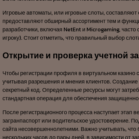
Игровые автоматы, или игровые слоты, составляют
предоставляют обширный ассортимент тем и функци
разработчики, включая NetEnt и Microgaming, часто
игроку). Стоит отметить, что правильный выбор слот
Открытие и проверка учетной з
Чтобы регистрации профиля в виртуальном казино 
учитывая разрешения и мнения клиентов. Создание 
секретный код. Определенные ресурсы могут затр
стандартная операция для обеспечения защищенно
После регистрационного процесса наступает этап в
загранпаспорт или водительское удостоверение. П
сайта несовершеннолетними. Важно учитывать, что 
нескольких часов до пары дней, в зависимости от з