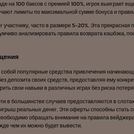
аде на 100 баксов с премией 100%, игрок выиграет ещ
ключают лимиты по максимальной сумме бонуса и прав
 участнику, часто в размере 5-20%. Эта прекрасная
мчиво анализировать правила возврата кэшбэка, поск
ащения
 собой популярные средства привлечения начинающи
без депозита своих средств, предоставляя ему конкр
ить свои навыки в различных играх без риска потерят
эти в большинстве случаев предоставляются в слотах
игрыш реальных денег. Эти оферты способны стать с
Необходимо обращать внимание на правила вейджера
де чем их можно будет вывести.