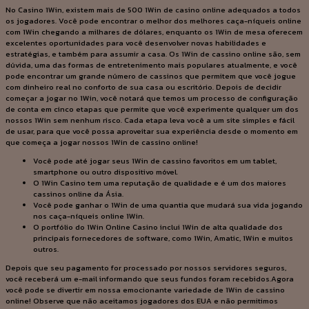
No Casino 1Win, existem mais de 500 1Win de casino online adequados a todos
os jogadores. Você pode encontrar o melhor dos melhores caça-níqueis online
com 1Win chegando a milhares de dólares, enquanto os 1Win de mesa oferecem
excelentes oportunidades para você desenvolver novas habilidades e
estratégias, e também para assumir a casa. Os 1Win de cassino online são, sem
dúvida, uma das formas de entretenimento mais populares atualmente, e você
pode encontrar um grande número de cassinos que permitem que você jogue
com dinheiro real no conforto de sua casa ou escritório. Depois de decidir
começar a jogar no 1Win, você notará que temos um processo de configuração
de conta em cinco etapas que permite que você experimente qualquer um dos
nossos 1Win sem nenhum risco. Cada etapa leva você a um site simples e fácil
de usar, para que você possa aproveitar sua experiência desde o momento em
que começa a jogar nossos 1Win de cassino online!
Você pode até jogar seus 1Win de cassino favoritos em um tablet,
smartphone ou outro dispositivo móvel.
O 1Win Casino tem uma reputação de qualidade e é um dos maiores
cassinos online da Ásia.
Você pode ganhar o 1Win de uma quantia que mudará sua vida jogando
nos caça-níqueis online 1Win.
O portfólio do 1Win Online Casino inclui 1Win de alta qualidade dos
principais fornecedores de software, como 1Win, Amatic, 1Win e muitos
outros.
Depois que seu pagamento for processado por nossos servidores seguros,
você receberá um e-mail informando que seus fundos foram recebidos.Agora
você pode se divertir em nossa emocionante variedade de 1Win de cassino
online! Observe que não aceitamos jogadores dos EUA e não permitimos