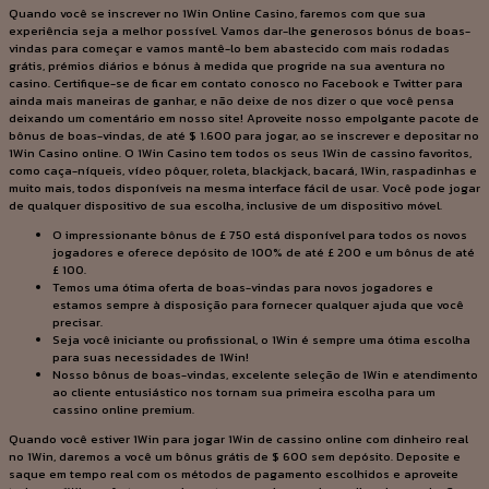
Quando você se inscrever no 1Win Online Casino, faremos com que sua
experiência seja a melhor possível. Vamos dar-lhe generosos bónus de boas-
vindas para começar e vamos mantê-lo bem abastecido com mais rodadas
grátis, prémios diários e bónus à medida que progride na sua aventura no
casino. Certifique-se de ficar em contato conosco no Facebook e Twitter para
ainda mais maneiras de ganhar, e não deixe de nos dizer o que você pensa
deixando um comentário em nosso site! Aproveite nosso empolgante pacote de
bônus de boas-vindas, de até $ 1.600 para jogar, ao se inscrever e depositar no
1Win Casino online. O 1Win Casino tem todos os seus 1Win de cassino favoritos,
como caça-níqueis, vídeo pôquer, roleta, blackjack, bacará, 1Win, raspadinhas e
muito mais, todos disponíveis na mesma interface fácil de usar. Você pode jogar
de qualquer dispositivo de sua escolha, inclusive de um dispositivo móvel.
O impressionante bônus de £ 750 está disponível para todos os novos
jogadores e oferece depósito de 100% de até £ 200 e um bônus de até
£ 100.
Temos uma ótima oferta de boas-vindas para novos jogadores e
estamos sempre à disposição para fornecer qualquer ajuda que você
precisar.
Seja você iniciante ou profissional, o 1Win é sempre uma ótima escolha
para suas necessidades de 1Win!
Nosso bônus de boas-vindas, excelente seleção de 1Win e atendimento
ao cliente entusiástico nos tornam sua primeira escolha para um
cassino online premium.
Quando você estiver 1Win para jogar 1Win de cassino online com dinheiro real
no 1Win, daremos a você um bônus grátis de $ 600 sem depósito. Deposite e
saque em tempo real com os métodos de pagamento escolhidos e aproveite