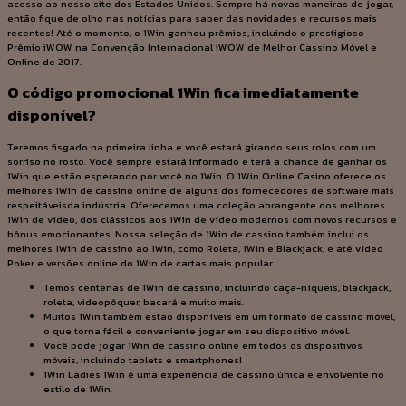
acesso ao nosso site dos Estados Unidos. Sempre há novas maneiras de jogar,
então fique de olho nas notícias para saber das novidades e recursos mais
recentes! Até o momento, o 1Win ganhou prêmios, incluindo o prestigioso
Prêmio iWOW na Convenção Internacional iWOW de Melhor Cassino Móvel e
Online de 2017.
O código promocional 1Win fica imediatamente
disponível?
Teremos fisgado na primeira linha e você estará girando seus rolos com um
sorriso no rosto. Você sempre estará informado e terá a chance de ganhar os
1Win que estão esperando por você no 1Win. O 1Win Online Casino oferece os
melhores 1Win de cassino online de alguns dos fornecedores de software mais
respeitáveisda indústria. Oferecemos uma coleção abrangente dos melhores
1Win de vídeo, dos clássicos aos 1Win de vídeo modernos com novos recursos e
bônus emocionantes. Nossa seleção de 1Win de cassino também inclui os
melhores 1Win de cassino ao 1Win, como Roleta, 1Win e Blackjack, e até vídeo
Poker e versões online do 1Win de cartas mais popular.
Temos centenas de 1Win de cassino, incluindo caça-níqueis, blackjack,
roleta, videopôquer, bacará e muito mais.
Muitos 1Win também estão disponíveis em um formato de cassino móvel,
o que torna fácil e conveniente jogar em seu dispositivo móvel.
Você pode jogar 1Win de cassino online em todos os dispositivos
móveis, incluindo tablets e smartphones!
1Win Ladies 1Win é uma experiência de cassino única e envolvente no
estilo de 1Win.