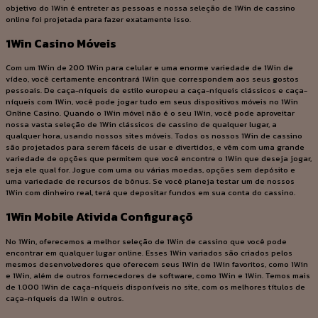
objetivo do 1Win é entreter as pessoas e nossa seleção de 1Win de cassino
online foi projetada para fazer exatamente isso.
1Win Casino Móveis
Com um 1Win de 200 1Win para celular e uma enorme variedade de 1Win de
vídeo, você certamente encontrará 1Win que correspondem aos seus gostos
pessoais. De caça-níqueis de estilo europeu a caça-níqueis clássicos e caça-
níqueis com 1Win, você pode jogar tudo em seus dispositivos móveis no 1Win
Online Casino. Quando o 1Win móvel não é o seu 1Win, você pode aproveitar
nossa vasta seleção de 1Win clássicos de cassino de qualquer lugar, a
qualquer hora, usando nossos sites móveis. Todos os nossos 1Win de cassino
são projetados para serem fáceis de usar e divertidos, e vêm com uma grande
variedade de opções que permitem que você encontre o 1Win que deseja jogar,
seja ele qual for. Jogue com uma ou várias moedas, opções sem depósito e
uma variedade de recursos de bônus. Se você planeja testar um de nossos
1Win com dinheiro real, terá que depositar fundos em sua conta do cassino.
1Win Mobile Ativida Configuraçõ
No 1Win, oferecemos a melhor seleção de 1Win de cassino que você pode
encontrar em qualquer lugar online. Esses 1Win variados são criados pelos
mesmos desenvolvedores que oferecem seus 1Win de 1Win favoritos, como 1Win
e 1Win, além de outros fornecedores de software, como 1Win e 1Win. Temos mais
de 1.000 1Win de caça-níqueis disponíveis no site, com os melhores títulos de
caça-níqueis da 1Win e outros.