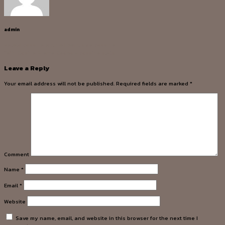
admin
Roleta cassino online | bônus do cassino
1Win Casino Promo Codes – cassino slots
Leave a Reply
Your email address will not be published.
Required fields are marked
*
Comment
Name
*
Email
*
Website
Save my name, email, and website in this browser for the next time I