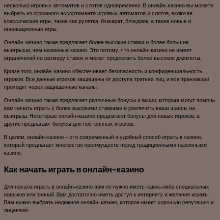
несколько игровых автоматов и слотов одновременно. В онлайн-казино вы можете
выбрать из огромного ассортимента игровых автоматов и слотов, включая
классические игры, такие как рулетка, бэккарат, блэкджек, а также новые и
инновационные игры.
Онлайн-казино также предлагает более высокие ставки и более большие
выигрыши, чем наземные казино. Это потому, что онлайн-казино не имеет
ограничений по размеру ставок и может предложить более высокие джекпоты.
Кроме того, онлайн-казино обеспечивает безопасность и конфиденциальность
игроков. Все данные игроков защищены от доступа третьих лиц, и все транзакции
проходят через защищенные каналы.
Онлайн-казино также предлагает различные бонусы и акции, которые могут помочь
вам начать играть с более высокими ставками и увеличить ваши шансы на
выигрыш. Некоторые онлайн-казино предлагают бонусы для новых игроков, а
другие предлагают бонусы для постоянных игроков.
В целом, онлайн-казино – это современный и удобный способ играть в казино,
который предлагает множество преимуществ перед традиционными наземными
казино.
Как начать играть в онлайн-казино
Для начала играть в онлайн-казино вам не нужно иметь каких-либо специальных
навыков или знаний. Вам достаточно иметь доступ к интернету и желание играть.
Вам нужно выбрать надежное онлайн-казино, которое имеет хорошую репутацию и
лицензию.