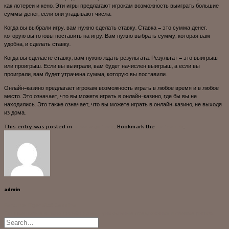
как лотереи и кено. Эти игры предлагают игрокам возможность выиграть большие
суммы денег, если они угадывают числа.
Когда вы выбрали игру, вам нужно сделать ставку. Ставка – это сумма денег,
которую вы готовы поставить на игру. Вам нужно выбрать сумму, которая вам
удобна, и сделать ставку.
Когда вы сделаете ставку, вам нужно ждать результата. Результат – это выигрыш
или проигрыш. Если вы выиграли, вам будет начислен выигрыш, а если вы
проиграли, вам будет утрачена сумма, которую вы поставили.
Онлайн-казино предлагает игрокам возможность играть в любое время и в любое
место. Это означает, что вы можете играть в онлайн-казино, где бы вы не
находились. Это также означает, что вы можете играть в онлайн-казино, не выходя
из дома.
This entry was posted in
Uncategorized
. Bookmark the
permalink
.
admin
Fortune Tiger Slot Cassino
Лучшие новые казино онлайн 2025 – уникальные предложения и свежие релизы