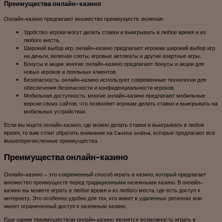
Преимущества онлайн-казино
Онлайн-казино предлагают множество преимуществ, включая:
Удобство: игроки могут делать ставки и выигрывать в любое время и из
любого места;
Широкий выбор игр: онлайн-казино предлагают игрокам широкий выбор игр
на деньги, включая слоты, игровые автоматы и другие азартные игры;
Бонусы и акции: многие онлайн-казино предлагают бонусы и акции для
новых игроков и лояльных клиентов;
Безопасность: онлайн-казино используют современные технологии для
обеспечения безопасности и конфиденциальности игроков;
Мобильная доступность: многие онлайн-казино предлагают мобильные
версии своих сайтов, что позволяет игрокам делать ставки и выигрывать на
мобильных устройствах.
Если вы ищете онлайн-казино, где можно делать ставки и выигрывать в любое
время, то вам стоит обратить внимание на Casino online, которые предлагают все
вышеперечисленные преимущества.
Преимущества онлайн-казино
Онлайн-казино – это современный способ играть в казино, который предлагает
множество преимуществ перед традиционными наземными казино. В онлайн-
казино вы можете играть в любое время и из любого места, где есть доступ к
интернету. Это особенно удобно для тех, кто живет в удаленных регионах или
имеет ограниченный доступ к наземным казино.
Еще одним преимуществом онлайн-казино является возможность играть в