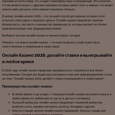
игроками из всего мира, что создает атмосферу игры и конкуренции. Это означает,
что вы можете играть с другими игроками, которые имеют опыт и навыки, что может
помочь вам улучшить свои навыки и выиграть больше.
В целом, онлайн-казино 2025 – это лучший способ для игроков, которые хотят
испытать свою удачу и выиграть деньги. Онлайн-казино предлагает игрокам
безопасность, честность и множество преимуществ, которые делают его более
привлекательным, чем традиционные казино.
Выберите лучшее онлайн-казино и начните играть сегодня!
Помните, что игра в онлайн-казино – это игра на деньги, и вам нужно быть
ответственным и умеренным в своих играх.
Онлайн Казино 2025: делайте ставки и выигрывайте
в любое время
В 2025 году онлайн-казино продолжат развиваться и становиться все более
популярными. Сегодня мы будем рассматривать план для информационной статьи
на тему “Онлайн Казино 2025: делайте ставки и выигрывайте в любое время”.
Преимущества онлайн-казино
В любое время и где угодно: с помощью онлайн-казино вы можете играть в
любое время и в любом месте, где есть доступ к интернету.
Большой выбор игр: онлайн-казино предлагают огромный выбор игр,
включая слоты, игровые автоматы, рулетку, блэкджек и другие.
Бонусы и акции: многие онлайн-казино предлагают бонусы и акции для
новых игроков и постоянных клиентов.