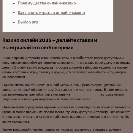
Преимущества онлайн-казино
Как начать играть в онлайн-казино
Выбор игр
Казино онлайн 2025 – делайте ставки и
выигрывайте в любое время
В наше время интернета и технологий, казино онлайн стало более доступным и
популярным способом для игроков, которые хотят испытать свою удачу и выиграть
деньги. Онлайн-казино предлагает игрокам широкий выбор игр на деньги, включая
слоты, карточные игры, рулетку и другие, что позволяет им выбрать игру, которая
им понравится.
Однако, чтобы начать играть в онлайн-казино, вам нужно выбрать достойный
оператор, который обеспечит вам безопасность и честность игры. В этом смысле,
мы рекомендуем вам обратить внимание на
топ казино онлайн
, которые имеют
лицензию и используют надежные системы безопасности.
Онлайн-казино предлагает игрокам множество преимуществ, включая возможность
играть в любое время и из любого места, где есть доступ к интернету. Это означает,
что вы можете играть в казино онлайн, сидя на диване, в поезде или в отеле, где бы
вы не находились.
Кроме того, онлайн-казино предлагает игрокам возможность играть с другими