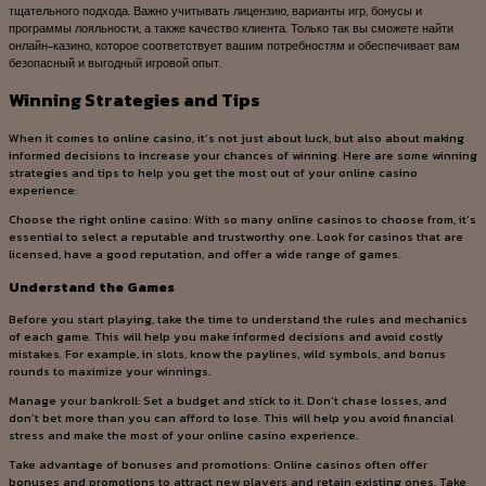
тщательного подхода. Важно учитывать лицензию, варианты игр, бонусы и
программы лояльности, а также качество клиента. Только так вы сможете найти
онлайн-казино, которое соответствует вашим потребностям и обеспечивает вам
безопасный и выгодный игровой опыт.
Winning Strategies and Tips
When it comes to online casino, it’s not just about luck, but also about making
informed decisions to increase your chances of winning. Here are some winning
strategies and tips to help you get the most out of your online casino
experience:
Choose the right online casino: With so many online casinos to choose from, it’s
essential to select a reputable and trustworthy one. Look for casinos that are
licensed, have a good reputation, and offer a wide range of games.
Understand the Games
Before you start playing, take the time to understand the rules and mechanics
of each game. This will help you make informed decisions and avoid costly
mistakes. For example, in slots, know the paylines, wild symbols, and bonus
rounds to maximize your winnings.
Manage your bankroll: Set a budget and stick to it. Don’t chase losses, and
don’t bet more than you can afford to lose. This will help you avoid financial
stress and make the most of your online casino experience.
Take advantage of bonuses and promotions: Online casinos often offer
bonuses and promotions to attract new players and retain existing ones. Take