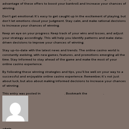
advantage of these offers to boost your bankroll and increase your chances of
winning.
Don’t get emotional: It’s easy to get caught up in the excitement of playing, but
don’t let emotions cloud your judgment. Stay calm, and make rational decisions
to increase your chances of winning.
Keep an eye on your progress: Keep track of your wins and losses, and adjust
your strategy accordingly. This will help you identify patterns and make data-
driven decisions to improve your chances of winning.
Stay up-to-date with the latest news and trends: The online casino world is
constantly evolving, with new games, features, and promotions emerging all the
time. Stay informed to stay ahead of the game and make the most of your
online casino experience.
By following these winning strategies and tips, you’ll be well on your way to a
successful and enjoyable online casino experience. Remember, it’s not just
about luck, but also about making informed decisions to increase your chances
of winning.
This entry was posted in
Uncategorized
. Bookmark the
permalink
.
admin