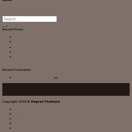
Казино онлайн 2025 – как выбрать идеальную платформу для себя
Fortune Rabbit – Jogo do Coelho com Dinheiro Real
Recent Posts
Betist Casino ile casino ✨ heyecanı cebinde
Alev apk download kullanıcı deneyimleri ve indirme ipuçları ⭐
Lyra Casino bonus ja sen säännöt selitettynä yksityiskohtaisesti
Sugar Rush Demo Tr İle Eğlence
Erfahren Sie, wie Sie den Welle Casino Bonus zu Ihrem Vorteil nutzen
können
Recent Comments
A WordPress Commenter
on
Hello world!
Copyright 2026 ©
Degree Thailand
HOME
OUR STORY
SERVICE
PRODUCT
PROJECT