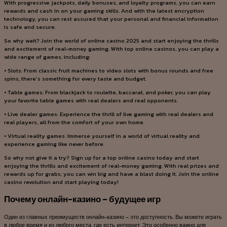
With progressive jackpots, daily bonuses, and loyalty programs, you can earn
rewards and cash in on your gaming skills. And with the latest encryption
technology, you can rest assured that your personal and financial information
is safe and secure.
So why wait? Join the world of online casino 2025 and start enjoying the thrills
and excitement of real-money gaming. With top online casinos, you can play a
wide range of games, including:
• Slots: From classic fruit machines to video slots with bonus rounds and free
spins, there’s something for every taste and budget.
• Table games: From blackjack to roulette, baccarat, and poker, you can play
your favorite table games with real dealers and real opponents.
• Live dealer games: Experience the thrill of live gaming with real dealers and
real players, all from the comfort of your own home.
• Virtual reality games: Immerse yourself in a world of virtual reality and
experience gaming like never before.
So why not give it a try? Sign up for a top online casino today and start
enjoying the thrills and excitement of real-money gaming. With real prizes and
rewards up for grabs, you can win big and have a blast doing it. Join the online
casino revolution and start playing today!
Почему онлайн-казино – будущее игр
Один из главных преимуществ онлайн-казино – это доступность. Вы можете играть
в любое время и из любого места, где есть интернет. Это особенно важно для