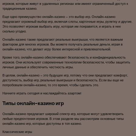
игроков, которые живут в удаленных регионах или имеют ограниченный доступ к
традиционным казино.
Еще одно преимущество онлайн-казино – это выбор игр. Онлайн-казино
предлагают огромный выбор игр, включая слоты, карточные игры, рулетку и другие.
Это позволяет игрокам выбрать игру, которая им понравится, и играть в нее
сколько угодно.
Онлайн-казино также предлагают реальные выигрыши, что является важным
фактором для многих игроков. Вы можете получать реальные деньги, играя в
онлайн-казино, что делает игру более интересной и привлекательной.
Кроме того, онлайн-казино обеспечивают безопасность и конфиденциальность
игроков. Они используют современные технологии безопасности, чтобы защитить
личные данные и обеспечить честность игры.
В целом, онлайн-казино – это будущее игр, потому что они предлагают комфорт,
доступность, выбор игр, реальные выигрыши и безопасность. Если вы еще не
попробовали онлайн-казино, то это время, чтобы сделать это.
Начните играть сегодня и наслаждайтесь азартом!
Типы онлайн-казино игр
Онлайн-казино предлагает широкий спектр игр, которые могут удовлетворить
любые предпочтения игроков. В этом разделе мы рассмотрим основные типы
онлайн-казино игр, которые доступны в топ казино.
Классические игры