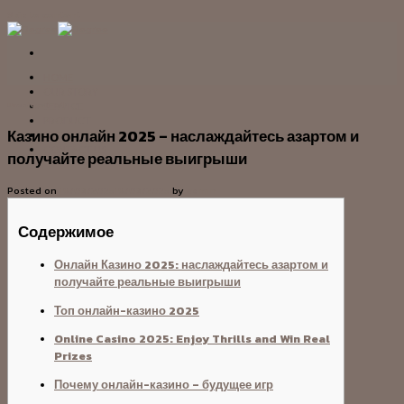
Skip to content
HOME
OUR STORY
SERVICE
Uncategorized
PRODUCT
Казино онлайн 2025 – наслаждайтесь азартом и
PROJECT
CONTACT US
получайте реальные выигрыши
Posted on
19/03/2025
19/03/2025
by
admin
Содержимое
Онлайн Казино 2025: наслаждайтесь азартом и
получайте реальные выигрыши
Топ онлайн-казино 2025
Online Casino 2025: Enjoy Thrills and Win Real
Prizes
Почему онлайн-казино – будущее игр