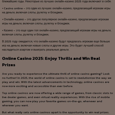
ближайшие годы. Некоторые из лучших онлайн-казино 2025 года включают в себя:
• Casino online – это один из лучших онлайн-казино, предлагающий игрокам игры
на деньги, включая слоты, рулетку и блэкджек.
• Онлайн-казино – это другое популярное онлайн-казино, предлагающее игрокам
игры на деньги, включая слоты, рулетку и блэкджек.
• Казино – это еще один топ онлайн-казино, предлагающий игрокам игры на деньги,
включая слоты, рулетку и блэкджек.
В 2025 году ожидается, что онлайн-казино будут предлагать игрокам еще больше
игр на деньги, включая новые слоты и другие игры. Это будет лучший способ
насладиться азартом и выиграть реальные деньги.
Online Casino 2025: Enjoy Thrills and Win Real
Prizes
Are you ready to experience the ultimate thrill of online casino gaming? Look
no further! In 2025, the world of online casino is set to revolutionize the way we
play and win. With the latest advancements in technology, online casinos are
now more exciting and accessible than ever before.
Top online casinos are now offering a wide range of games, from classic slots to
live dealer games, and even virtual reality experiences. With the rise of mobile
gaming, you can now play your favorite games on-the-go, whenever and
wherever you want.
But what really sets online casinos apart is the opportunity to win real prizes.