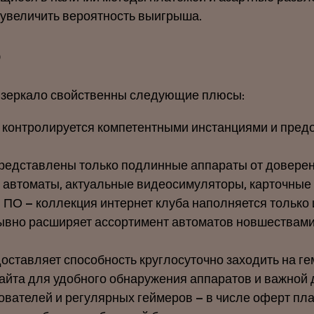
и увеличить вероятность выигрыша.
о
 зеркало свойственны следующие плюсы:
и контролируется компетентными инстанциями и пред
представлены только подлинные аппараты от довере
 автоматы, актуальные видеосимуляторы, карточные с
ПО – коллекция интернет клуба наполняется только 
рывно расширяет ассортимент автоматов новшествам
оставляет способность круглосуточно заходить на гем
айта для удобного обнаружения аппаратов и важной 
ователей и регулярных геймеров – в числе оферт п