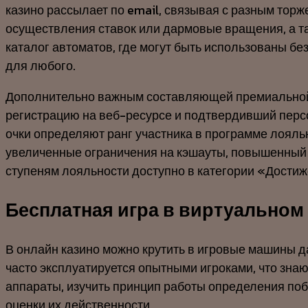
казино рассылает по email, связывая с разным тор
осуществления ставок или дармовые вращения, а та
каталог автоматов, где могут быть использованы б
для любого.
Дополнительно важным составляющей премиальной с
регистрацию на веб-ресурсе и подтвердивший перс
очки определяют ранг участника в программе лояль
увеличенные ограничения на кэшауты, повышенный 
ступеням лояльности доступно в категории «Достиж
Бесплатная игра в виртуальном
В онлайн казино можно крутить в игровые машины 
часто эксплуатируется опытными игроками, что зна
аппараты, изучить принцип работы определения поб
оценки их действенности.