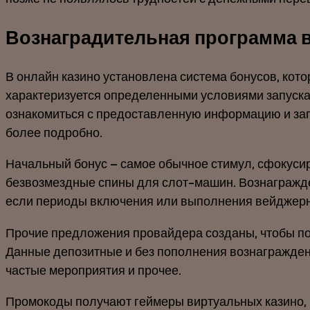
Вознаградительная программа 
В онлайн казино установлена система бонусов, кот
характеризуется определенными условиями запуска,
ознакомиться с предоставленную информацию и запл
более подробно.
Начальный бонус – самое обычное стимул, сфокусир
безвозмездные спины для слот-машин. Вознагражд
если периоды включения или выполнения вейджерны
Прочие предложения провайдера созданы, чтобы под
Данные депозитные и без пополнения вознаграждени
частые мероприятия и прочее.
Промокоды получают геймеры виртуальных казино, ч