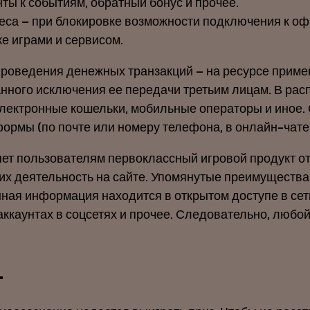
ы к событиям, обратный бонус и прочее.
еса – при блокировке возможности подключения к о
е играми и сервисом.
проведения денежных транзакций – на ресурсе прим
ного исключения ее передачи третьим лицам. В ра
 электронные кошельки, мобильные операторы и иное
ормы (по почте или номеру телефона, в онлайн-чате
т пользователям первоклассный игровой продукт от
х деятельность на сайте. Упомянутые преимущества
ная информация находится в открытом доступе в сет
аккаунтах в соцсетях и прочее. Следовательно, любо
.