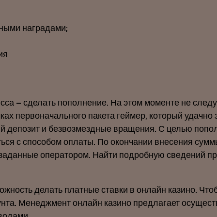
ьными наградами;
ия
а – сделать пополнение. На этом моменте не следуе
ках первоначального пакета геймер, который удачно
 депозит и безвозмездные вращения. С целью пополн
ся с способом оплаты. По окончании внесения сумм
заданные оператором. Найти подробную сведений пр
ожность делать платные ставки в онлайн казино. Ч
та. Менеджмент онлайн казино предлагает осуществит
водами.