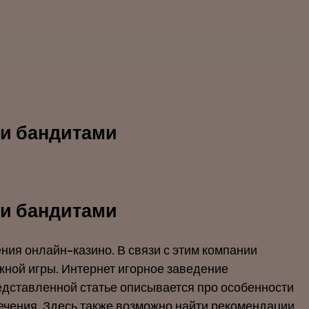
и бандитами
и бандитами
ния онлайн-казино. В связи с этим компании
жной игры. Интернет игорное заведение
Вулкан
едставленной статье описывается про особенности
ечения. Здесь также возможно найти рекомендации