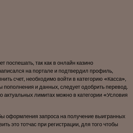
т поспешать, так как в онлайн казино
 записался на портале и подтвердил профиль,
ить счет, необходимо войти в категорию «Касса»,
ы пополнения и данных, следует одобрить перевод.
о актуальных лимитах можно в категории «Условия
тобы оформления запроса на получение выигранных
ь это тотчас при регистрации, для того чтобы