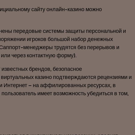
фициальному сайту онлайн-казино можно
енены передовые системы защиты персональной и
споряжении игроков большой набор денежных
. Саппорт-менеджеры трудятся без перерывов и
 или через контактную форму).
 известных брендов, безопасное
 виртуальных казино подтверждаются рецензиями и
и Интернет – на аффилированных ресурсах, в
й пользователь имеет возможность убедиться в том,