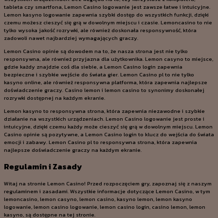
tableta czy smartfona, Lemon Casino logowanie jest zawsze łatwe i intuicyjne.
Lemon kasyno logowanie zapewnia szybki dostęp do wszystkich funkcji, dzięki
czemu możesz cieszyć się grą w dowolnym miejscu i czasie. Lemoncasino to nie
tylko wysoka jakość rozrywki, ale również doskonała responsywność, która
zadowoli nawet najbardziej wymagających graczy.
Lemon Casino opinie są dowodem na to, że nasza strona jest nie tylko
responsywna, ale również przyjazna dla użytkownika. Lemon casyno to miejsce,
gdzie każdy znajdzie coś dla siebie, a Lemon Casino login zapewnia
bezpieczne i szybkie wejście do świata gier. Lemon Casino pl to nie tylko
kasyno online, ale również responsywna platforma, która zapewnia najlepsze
doświadczenie graczy. Casino lemon i lemon casino to synonimy doskonałej
rozrywki dostępnej na każdym ekranie.
Lemon kasyno to responsywna strona, która zapewnia niezawodne i szybkie
działanie na wszystkich urządzeniach. Lemon Casino logowanie jest proste i
intuicyjne, dzięki czemu każdy może cieszyć się grą w dowolnym miejscu. Lemon
Casino opinie są pozytywne, a Lemon Casino login to klucz do wejścia do świata
emocji i zabawy. Lemon Casino pl to responsywna strona, która zapewnia
najlepsze doświadczenie graczy na każdym ekranie.
Regulamin i Zasady
Witaj na stronie Lemon Casino! Przed rozpoczęciem gry, zapoznaj się z naszym
regulaminem i zasadami. Wszystkie informacje dotyczące Lemon Casino, w tym
lemoncasino, lemon casyno, lemon casino, kasyno lemon, lemon kasyno
logowanie, lemon casino logowanie, lemon casino login, casino lemon, lemon
kasyno, są dostępne na tej stronie.