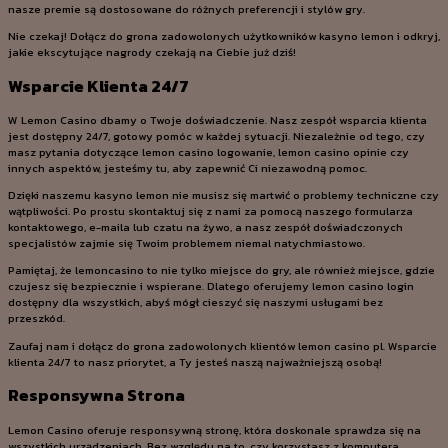
nasze premie są dostosowane do różnych preferencji i stylów gry.
Nie czekaj! Dołącz do grona zadowolonych użytkowników kasyno lemon i odkryj,
jakie ekscytujące nagrody czekają na Ciebie już dziś!
Wsparcie Klienta 24/7
W Lemon Casino dbamy o Twoje doświadczenie. Nasz zespół wsparcia klienta
jest dostępny 24/7, gotowy pomóc w każdej sytuacji. Niezależnie od tego, czy
masz pytania dotyczące lemon casino logowanie, lemon casino opinie czy
innych aspektów, jesteśmy tu, aby zapewnić Ci niezawodną pomoc.
Dzięki naszemu kasyno lemon nie musisz się martwić o problemy techniczne czy
wątpliwości. Po prostu skontaktuj się z nami za pomocą naszego formularza
kontaktowego, e-maila lub czatu na żywo, a nasz zespół doświadczonych
specjalistów zajmie się Twoim problemem niemal natychmiastowo.
Pamiętaj, że lemoncasino to nie tylko miejsce do gry, ale również miejsce, gdzie
czujesz się bezpiecznie i wspierane. Dlatego oferujemy lemon casino login
dostępny dla wszystkich, abyś mógł cieszyć się naszymi usługami bez
przeszkód.
Zaufaj nam i dołącz do grona zadowolonych klientów lemon casino pl. Wsparcie
klienta 24/7 to nasz priorytet, a Ty jesteś naszą najważniejszą osobą!
Responsywna Strona
Lemon Casino oferuje responsywną stronę, która doskonale sprawdza się na
wszystkich urządzeniach. Bez względu na to, czy korzystasz z komputera,