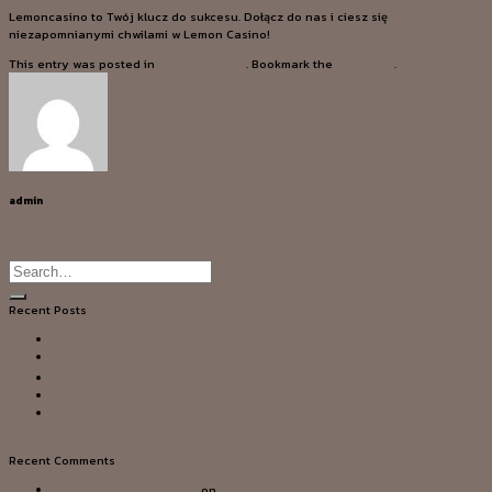
Lemoncasino to Twój klucz do sukcesu. Dołącz do nas i ciesz się
niezapomnianymi chwilami w Lemon Casino!
This entry was posted in
Uncategorized
. Bookmark the
permalink
.
admin
Vulkan Vegas: Die besten Spiele und Angebote für deutsche Spieler!
Unique Casino – une expérience de jeu hors du commun
Recent Posts
Betist Casino ile casino ✨ heyecanı cebinde
Alev apk download kullanıcı deneyimleri ve indirme ipuçları ⭐
Lyra Casino bonus ja sen säännöt selitettynä yksityiskohtaisesti
Sugar Rush Demo Tr İle Eğlence
Erfahren Sie, wie Sie den Welle Casino Bonus zu Ihrem Vorteil nutzen
können
Recent Comments
A WordPress Commenter
on
Hello world!