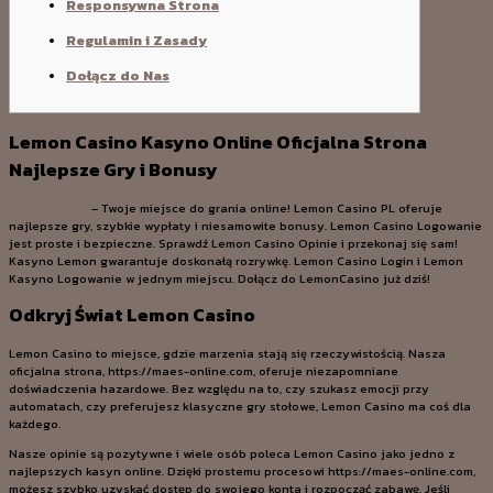
Responsywna Strona
Regulamin i Zasady
Dołącz do Nas
Lemon Casino Kasyno Online Oficjalna Strona
Najlepsze Gry i Bonusy
lemon casino
– Twoje miejsce do grania online! Lemon Casino PL oferuje
najlepsze gry, szybkie wypłaty i niesamowite bonusy. Lemon Casino Logowanie
jest proste i bezpieczne. Sprawdź Lemon Casino Opinie i przekonaj się sam!
Kasyno Lemon gwarantuje doskonałą rozrywkę. Lemon Casino Login i Lemon
Kasyno Logowanie w jednym miejscu. Dołącz do LemonCasino już dziś!
Odkryj Świat Lemon Casino
Lemon Casino to miejsce, gdzie marzenia stają się rzeczywistością. Nasza
oficjalna strona, https://maes-online.com, oferuje niezapomniane
doświadczenia hazardowe. Bez względu na to, czy szukasz emocji przy
automatach, czy preferujesz klasyczne gry stołowe, Lemon Casino ma coś dla
każdego.
Nasze opinie są pozytywne i wiele osób poleca Lemon Casino jako jedno z
najlepszych kasyn online. Dzięki prostemu procesowi https://maes-online.com,
możesz szybko uzyskać dostęp do swojego konta i rozpocząć zabawę. Jeśli