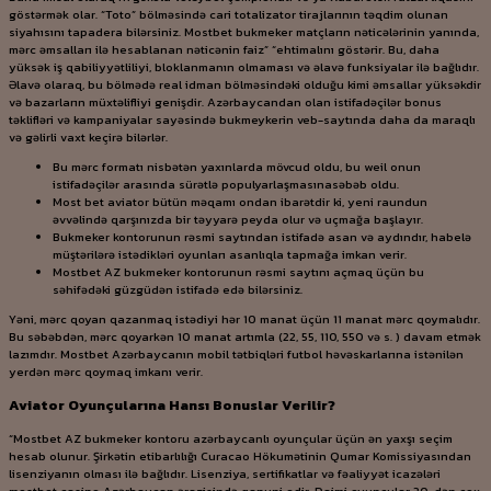
göstərmək olar. “Toto” bölməsində cari totalizator tirajlarının təqdim olunan
siyahısını tapadera bilərsiniz. Mostbet bukmeker matçların nəticələrinin yanında,
mərc əmsalları ilə hesablanan nəticənin faiz” “ehtimalını göstərir. Bu, daha
yüksək iş qabiliyyətliliyi, bloklanmanın olmaması və əlavə funksiyalar ilə bağlıdır.
Əlavə olaraq, bu bölmədə real idman bölməsindəki olduğu kimi əmsallar yüksəkdir
və bazarların müxtəlifliyi genişdir. Azərbaycandan olan istifadəçilər bonus
təklifləri və kampaniyalar sayəsində bukmeykerin veb-saytında daha da maraqlı
və gəlirli vaxt keçirə bilərlər.
Bu mərc formatı nisbətən yaxınlarda mövcud oldu, bu weil onun
istifadəçilər arasında sürətlə populyarlaşmasınasəbəb oldu.
Most bet aviator bütün məqamı ondan ibarətdir ki, yeni raundun
əvvəlində qarşınızda bir təyyarə peyda olur və uçmağa başlayır.
Bukmeker kontorunun rəsmi saytından istifadə asan və aydındır, habelə
müştərilərə istədikləri oyunları asanlıqla tapmağa imkan verir.
Mostbet AZ bukmeker kontorunun rəsmi saytını açmaq üçün bu
səhifədəki güzgüdən istifadə edə bilərsiniz.
Yəni, mərc qoyan qazanmaq istədiyi hər 10 manat üçün 11 manat mərc qoymalıdır.
Bu səbəbdən, mərc qoyarkən 10 manat artımla (22, 55, 110, 550 və s. ) davam etmək
lazımdır. Mostbet Azərbaycanın mobil tətbiqləri futbol həvəskarlarına istənilən
yerdən mərc qoymaq imkanı verir.
Aviator Oyunçularına Hansı Bonuslar Verilir?
“Mostbet AZ bukmeker kontoru azərbaycanlı oyunçular üçün ən yaxşı seçim
hesab olunur. Şirkətin etibarlılığı Curacao Hökumətinin Qumar Komissiyasından
lisenziyanın olması ilə bağlıdır. Lisenziya, sertifikatlar və fəaliyyət icazələri
mostbet casino Azərbaycan ərazisində qanuni edir. Daimi oyunçular 20-dən çox