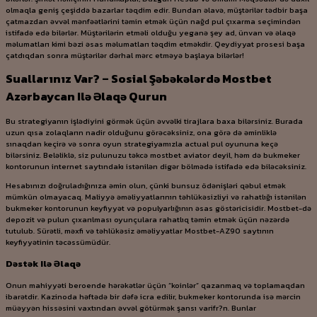
olmaqla geniş çeşiddə bazarlar təqdim edir. Bundan əlavə, müştərilər tədbir başa
çatmazdan əvvəl mənfəətlərini təmin etmək üçün nağd pul çıxarma seçimindən
istifadə edə bilərlər. Müştərilərin etməli olduğu yeganə şey ad, ünvan və əlaqə
məlumatları kimi bəzi əsas məlumatları təqdim etməkdir. Qeydiyyat prosesi başa
çatdıqdan sonra müştərilər dərhal mərc etməyə başlaya bilərlər!
Suallarınız Var? – Sosial Şəbəkələrdə Mostbet
Azərbaycan Ilə Əlaqə Qurun
Bu strategiyanın işlədiyini görmək üçün əvvəlki tirajlara baxa bilərsiniz. Burada
uzun qısa zolaqların nadir olduğunu görəcəksiniz, ona görə də əminliklə
sınaqdan keçirə və sonra oyun strategiyamızla actual pul oyununa keçə
bilərsiniz. Beləliklə, siz pulunuzu təkcə mostbet aviator deyil, həm də bukmeker
kontorunun internet saytındakı istənilən digər bölmədə istifadə edə biləcəksiniz.
Hesabınızı doğruladığınıza əmin olun, çünki bunsuz ödənişləri qəbul etmək
mümkün olmayacaq. Maliyyə əməliyyatlarının təhlükəsizliyi və rahatlığı istənilən
bukmeker kontorunun keyfiyyət və populyarlığının əsas göstəricisidir. Mostbet-də
depozit və pulun çıxarılması oyunçulara rahatlıq təmin etmək üçün nəzərdə
tutulub. Sürətli, məxfi və təhlükəsiz əməliyyatlar Mostbet-AZ90 saytının
keyfiyyətinin təcəssümüdür.
Dəstək Ilə Əlaqə
Onun mahiyyəti beroende hərəkətlər üçün “koinlər” qazanmaq və toplamaqdan
ibarətdir. Kazinoda həftədə bir dəfə icra edilir, bukmeker kontorunda isə mərcin
müəyyən hissəsini vaxtından əvvəl götürmək şansı varifr?n. Bunlar