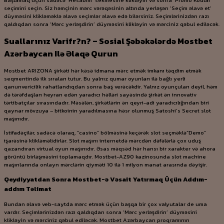
Başlamaq üçün sadəcə ‘Hesabım’ sekmesine klikləyin və sonra ‘Promo Kodlar’
seçimini seçin. Siz həmçinin mərc vərəqəsinin altında yerləşən ‘Seçim əlavə et’
düyməsini klikləməklə əlavə seçimlər əlavə edə bilərsiniz. Seçimlərinizdən razı
qaldıqdan sonra ‘Mərc yerləşdirin’ düyməsini klikləyin və mərciniz qəbul ediləcək.
Suallarınız Varifr?n? – Sosial Şəbəkələrdə Mostbet
Azərbaycan Ilə Əlaqə Qurun
Mostbet ARIZONA şirkəti hər kəsə idmana mərc etmək imkanı təqdim etmək
seqmentində ilk sıraları tutur. Bu yalnız qumar oyunları ilə bağlı yerli
qanunvericilik rahatlandıqdan sonra baş verəcəkdir. Yalnız oyunçuları deyil, həm
də tərəfdaşları heyran edən yaradıcı həlləri sayəsində şirkət ən innovativ
tərtibatçılar sırasındadır. Məsələn, şirkətlərin ən qeyri-adi yaradıcılığından biri
qaynar mövzuya – bitkoinin yaradılmasına həsr olunmuş Satoshi’s Secret slot
maşınıdır.
İstifadəçilər, sadəcə olaraq, “casino” bölməsinə keçərək slot seçməklə“Demo”
işarəsinə klikləməlidirlər. Slot maşını internetdə mərcdən dəfələrlə çox uduş
qazandıran virtual oyun maşınıdır. Əsas məqsəd hər hansı bir xarakter və ahora
görüntü birləşməsini toplamaqdır. Mostbet-AZ90 kazinosunda slot machine
maşınlarında onlayn mərclərin qiyməti 10 ilə 1 milyon manat arasında dəyişir.
Qeydiyyatdan Sonra Mostbet-ə Vəsait Yatırmaq Üçün Addım-
addım Təlimat
Bundan əlavə veb-saytda mərc etmək üçün başqa bir çox valyutalar de uma
vardır. Seçimlərinizdən razı qaldıqdan sonra ‘Mərc yerləşdirin’ düyməsini
klikləyin və mərciniz qəbul ediləcək. Mostbet Azərbaycan proqramının