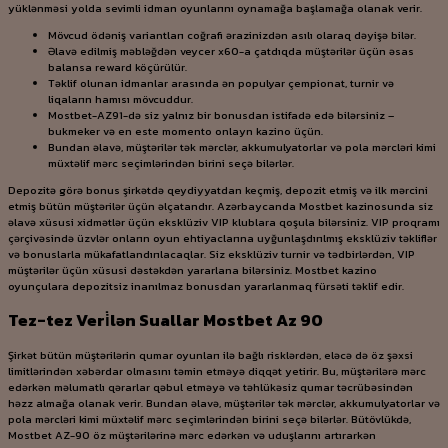
yüklənməsi yolda sevimli idman oyunlarını oynamağa başlamağa olanak verir.
Mövcud ödəniş variantları coğrafi ərazinizdən asılı olaraq dəyişə bilər.
Əlavə edilmiş məbləğdən veycer x60-a çatdıqda müştərilər üçün əsas
balansa reward köçürülür.
Təklif olunan idmanlar arasında ən populyar çempionat, turnir və
liqaların hamısı mövcuddur.
Mostbet-AZ91-də siz yalnız bir bonusdan istifadə edə bilərsiniz –
bukmeker və en este momento onlayn kazino üçün.
Bundan əlavə, müştərilər tək mərclər, akkumulyatorlar və pola mərcləri kimi
müxtəlif mərc seçimlərindən birini seçə bilərlər.
Depozitə görə bonus şirkətdə qeydiyyatdan keçmiş, depozit etmiş və ilk mərcini
etmiş bütün müştərilər üçün əlçatandır. Azərbaycanda Mostbet kazinosunda siz
əlavə xüsusi xidmətlər üçün eksklüziv VIP klublara qoşula bilərsiniz. VIP proqramı
çərçivəsində üzvlər onların oyun ehtiyaclarına uyğunlaşdırılmış eksklüziv təkliflər
və bonuslarla mükafatlandırılacaqlar. Siz eksklüziv turnir və tədbirlərdən, VIP
müştərilər üçün xüsusi dəstəkdən yararlana bilərsiniz. Mostbet kazino
oyunçulara depozitsiz inanılmaz bonusdan yararlanmaq fürsəti təklif edir.
Tez-tez Veri̇lən Suallar Mostbet Az 90
Şirkət bütün müştərilərin qumar oyunları ilə bağlı risklərdən, eləcə də öz şəxsi
limitlərindən xəbərdar olmasını təmin etməyə diqqət yetirir. Bu, müştərilərə mərc
edərkən məlumatlı qərarlar qəbul etməyə və təhlükəsiz qumar təcrübəsindən
həzz almağa olanak verir. Bundan əlavə, müştərilər tək mərclər, akkumulyatorlar və
pola mərcləri kimi müxtəlif mərc seçimlərindən birini seçə bilərlər. Bütövlükdə,
Mostbet AZ-90 öz müştərilərinə mərc edərkən və uduşlarını artırarkən