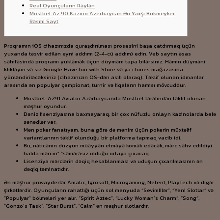
Real Oyunçuların Rəyləri
Mostbet Az 90 Kazino Azerbaycan Ən Yaxşı Bukmeyker
Rəsmi Sayt
Proqramın iOS cihazınızda quraşdırılması prosesini başa çatdırmaq üçün
yuxarıda təsvir edilən eyni addımı (2-4-cü addım) edin. Veb saytın əsas
səhifəsində proqramı yükləmək üçün düyməni tapa bilərsiniz. Həmin düyməni
klikləyin və siz Google Have fun with Store və ya iTunes mağazasına
yönləndiriləcəksiniz (cihazınızın OS-dən asılı olaraq). Təklif olunan idmanlar
arasında ən populyar çempionat, turnir və liqaların hamısı mövcuddur.
Mostbet-AZ91 Aviator Azərbaycanda Mostbet tərəfindən təklif olunan
məşhur oyundur.
Dəniz lisenziyasına baxmayaraq, bir çox nüfuzlu onlayn kazinolarda belə
sənədlər var.
Mən poker fanatıyam, buna görə də mənim üçün pokerin müxtəlif
variantlarının təklif olunduğu bir platforma tapmaq vacib idi.
Bu, nəticənin düzgün müəyyən etməyə kömək edəcək, mərc səhv edildiyi
halda mərcin” “səmərəsiz olduğu ortaya çıxacaq.
Lisenziya mərclərin dəqiq hesablanması və uduşun çıxarılmasının ən
dəqiq təminatıdır.
Ən məşhur provayderlər Amatic, Igrosoft, Microgaming, Netent, PlayTech və digər
şirkətlərdir. Oyunçuların rahatlığı üçün sol menyuda “Sevimlilər”, “Yeni Slotlar” və
“Populyar” bölmələri yer alır. “Spirit Aztec”, “Lucky Woman’s Charm”, “Song”,
“Gonzo’s Task”, “Star Burst”, “Calm” ən məşhur slotlardır.