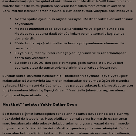
əsaslandırılmış qərarlar qəbul etmək imkanı verir. Mostbet AZ-90 həmçinin canlı
mərclər təklif edir və müştərilərə baş verən hadisələrə mərc etmək imkanı verir.
Canlı mərclər istənilən idman növünə, o cümlədən futbol, voleybol, basketbol və s.
Aviator spribe oyununun orijinal versiyası Mostbet bukmeker kontorunun
saytındadır.
Mostbet güzgüləri əsas sayt bloklandıqda və ya əlçatan olmadıqda
Mostbet veb saytına daxil olmağa imkan verən alternativ keçidlər və
domenlərdir.
Bütün bunlar aşağı ehtimallar və bonus proqramlarının olmaması ilə
tamamlanır.
Bu yalnız qumar oyunları ilə bağlı yerli qanunvericilik rahatlandıqdan
sonra baş verəcəkdir.
Bu bölmədə 3000-dən çox slot maşını, çoxlu sayda stolüstü və kart
oyunları, eləcə də qumar əyləncələrinin digər kateqoriyaları var.
Bundan sonra, düyməni vurmalısınız – bukmekerin saytında “qeydiyyat”, şəxsi
məlumatları göstərməyiniz lazım olan məlumatları doldurmaq üçün bir maneira
açılacaq. 1 kliklə – sayt öz-özünə login və parol yaradacaq ki, siz mostbet aviator
giriş tamamlaya biləsiniz; E-poçt ünvanı” “vasitəsilə (əlavə olaraq, hesabınız
üçün parol təyin etməlisiniz);
Mostbet” “aviator Yukle Online Oyun
Bəzi hallarda Şirkət İstifadəçidən sənədlərin notarius qaydasında təsdiqlənmiş
nüsxələrini də istəyə bilər. Matç bitdikdən dərhal sonra isə mərcin qazancınızı
mərc hesabınızda əldə edəcəksiniz, buradan onu çıxara, yaxud da yeni mərclər
qoymaqda istifadə edə bilərsiniz. Mostbet genuine pulla mərc etməyiniz üçün
lazım olan bütün alətləri təklif edir. Bütün rəsmi idman və e-idman hadisələrinə,