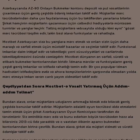
Azərbaycanda AZ-90 Onlayn Bukmeker kontoru depozit və pul vəsaitlərinin
çıxarılması üçün geniş çeşiddə ödəniş imkanları təklif edir. Müştərilər mərc
təcrübələrindən daha çox faydalanmaq üçün bu təkliflərdən yararlana bilərlər.
Şirkət həmçinin müştərilərin qazanması üçün cəlbedici hədiyyələrlə müntəzəm
turnirlər və yarışlar keçirir. Tətbiq müştərilərə vebsaytda olduğu kimi eyni” “gözəl
mərc təcrübəsi təqdim edir, lakin bəzi əlavə funksiyalar və rahatlıqla.
Mostbet Azərbaycan sizə bu yarışlara mərc etmək və onları sizin üçün daha
maraqlı və sərfəli etmək üçün müxtəlif bazarlar və seçimlər təklif edir. Funksional
imkanlar daim inkişaf edir və təkmilləşir, yeni xüsusiyyətləri və carilərində
təkmilləşdirməsini özündə cəmləşdirir. Mostbet dünyanın ən sərfəli, sürətli və
etibarlı bukmeker kontorlarından biridir. İdmana mərclər və funksiyaların geniş
çeşidi geniş imkanlar və istifadə rahatlığı təmin edir. Bir çox populyar idman
hadisələri istifadəçilərə evdə və ahora kompüterlərinin qarşısında olmadan yolda
mərc etməyə imkan verən canlı yayım xidmətləri təklif edir.
Qeydiyyatdan Sonra Mostbet-ə Vəsait Yatırmaq Üçün Addım-
addım Təlimat”
Bundan əlavə, onlar müştərilərə uduşlarını artırmağa kömək edə biləcək geniş
çeşiddə bonuslar təklif edirlər. Müştərilərin ədalətli oyun təcrübəsi əldə etmələrini
təmin etmək üçün şirkət Azərbaycanın Oyun Komissiyası tərəfindən də
tənzimlənir. Siz əminliklə mərc edə və bunu edərkən böyük təcrübədən həzz ala
bilərsiniz. 2013-cü ildə yaradılıb və o vaxtdan ölkənin aparıcı bukmeker
kontorlarından birinə çevrilib. Bundan əlavə, şirkət əla müştəri xidməti və sürətli
ödənişlər təklif edir.