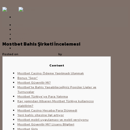
Skip to content
HOME
OUR STORY
SERVICE
Mostbet kumarhanesi
PRODUCT
Mostbet Bahis Şirketi İncelemesi
PROJECT
CONTACT US
Posted on
09/06/2023
09/06/2023
by
admin
Content
Mostbet Casino Ödeme Yapılmadı Ulaşmak
Bonus “Spor”
Mostbet Güvenilir Mi?
Mostbet’te Bahis Yapabileceğiniz Popüler Ligler ve
Turnuvalar
Mostbet Türkiye’ye Para Yatırma
Kaç yaşından itibaren Mostbet Türkiye kullanıcısı
olabilirim?
Mostbet Casino Hesaba Para Düşmedi
Yeni bahis sitesine ilgi artıyor
Mostbet mobil uygulaması ve mobil versiyonu
Mostbet Güvenilir Mi? Lisans Bilgileri
Mostbet Giriş