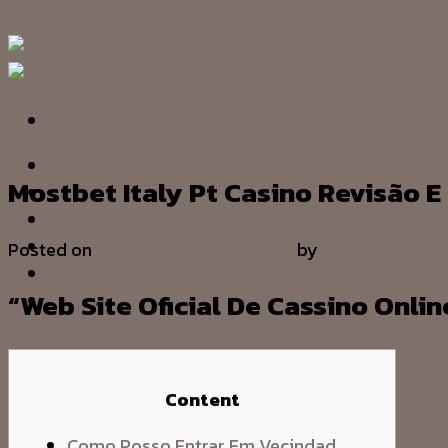
Skip to content
Uncategorized
HOME
Mostbet Italy Pt Casino Revisão E
OUR STORY
SERVICE
PRODUCT
Posted on
03/01/2025
04/01/2025
by
admin
PROJECT
“Web Site Oficial De Cassino Onlin
CONTACT US
Content
Como Posso Entrar Em Vecindad