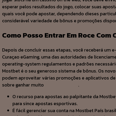
esperar pelos resultados do jogo, colocar suas apost
quais você pode apostar, dependendo dieses particul
considerável variedade de bônus e promoções disponí
Como Posso Entrar Em Roce Com O
Depois de concluir essas etapas, você receberá um e-
Curaçao eGaming, uma das autoridades de licenciament
operating-system regulamentos e padrões necessário
Mostbet é o seu generoso sistema de bônus. Os novo
podem aproveitar várias promoções e aplicativos de
sobre ganhar muito
mostbet casino
.
O recurso para apostas ao palpitante da Mostbe
para since apostas esportivas.
É fácil gerenciar sua conta na Mostbet País brasi