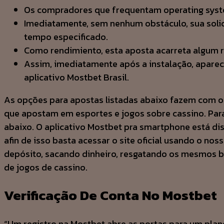
Os compradores que frequentam operating syste
Imediatamente, sem nenhum obstáculo, sua soli
tempo especificado.
Como rendimiento, esta aposta acarreta algum ris
Assim, imediatamente após a instalação, aparec
aplicativo Mostbet Brasil.
As opções para apostas listadas abaixo fazem com o
que apostam em esportes e jogos sobre cassino. Para
abaixo. O aplicativo Mostbet pra smartphone está dis
afin de isso basta acessar o site oficial usando o noss
depósito, sacando dinheiro, resgatando os mesmos 
de jogos de cassino.
Verificação De Conta No Mostbet
“Um registro na Mostbet abre as portas para um plan