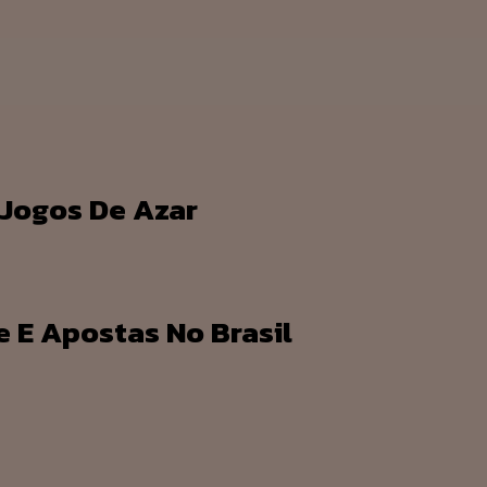
 Jogos De Azar
e E Apostas No Brasil