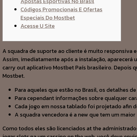
Apostas Esportivas No Brasil
Códigos Promocionais E Ofertas
Especiais Do Mostbet
Acesse U Site
A squadra de suporte ao cliente é muito responsiva 
Assim, imediatamente após a instalação, aparecerá u
carry out aplicativo Mostbet País brasileiro. Depois q
Mostbet.
Para aqueles que estão no Brasil, os detalhes de
Para cependant informações sobre qualquer carac
Cada jogo em nossa tablado foi projetado afin 
A squadra vencedora é a new que tem um maior
Como todos eles são licenciados at the administrado
jogar slots na um cassino on the web, você deve env