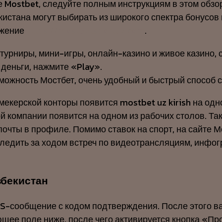
 Mostbet, следуйте полным инструкциям в этом обзоре
кистана могут выбирать из широкого спектра бонусов 
ожение
https://mostbetsportuz.com
.
турниры, мини-игры, онлайн-казино и живое казино, 
 деньги, нажмите «Play».
ожность Мостбет, очень удобный и быстрый способ с
екерской конторы появится mostbet uz kirish на одн
й компании появится на одном из рабочих столов. Та
почты в профиле. Помимо ставок на спорт, на сайте 
следить за ходом встреч по видеотрансляциям, инфог
збекистан
-сообщение с кодом подтверждения. После этого ваш 
ющее поле ниже, после чего активируется кнопка «Пр