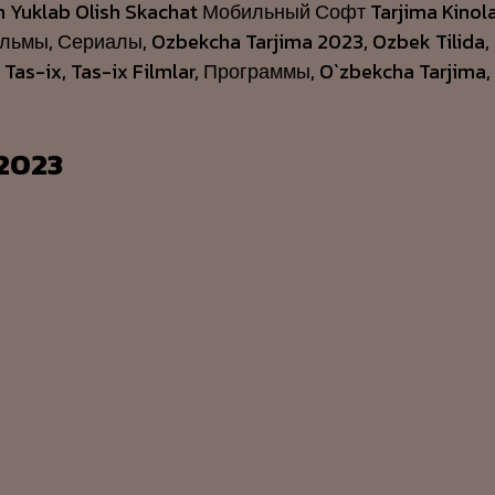
sh Yuklab Olish Skachat Мобильный Софт Tarjima Kinol
ильмы, Сериалы, Ozbekcha Tarjima 2023, Ozbek Tilida,
Tas-ix, Tas-ix Filmlar, Программы, O`zbekcha Tarjima, T
 2023