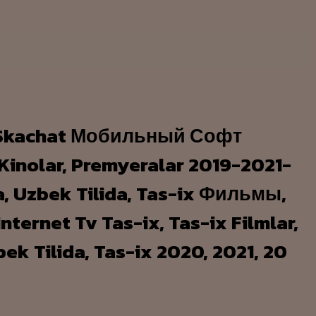
sh Skachat Мобильный Софт
 Kinolar, Premyeralar 2019-2021-
, Uzbek Tilida, Tas-ix Фильмы,
ernet Tv Tas-ix, Tas-ix Filmlar,
ek Tilida, Tas-ix 2020, 2021, 20