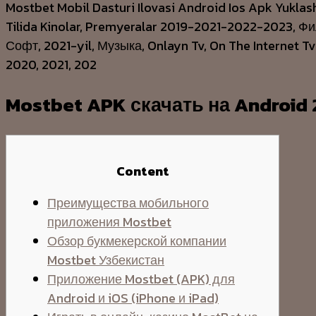
Mostbet Mobil Dasturi Ilovasi Android Ios Apk Yukla
Tilida Kinolar, Premyeralar 2019-2021-2022-2023, Ф
Софт, 2021-yil, Музыка, Onlayn Tv, On The Internet Tv 
2020, 2021, 202
Mostbet APK скачать на Android
Content
Преимущества мобильного
приложения Mostbet
Обзор букмекерской компании
Mostbet Узбекистан
Приложение Mostbet (APK) для
Android и iOS (iPhone и iPad)