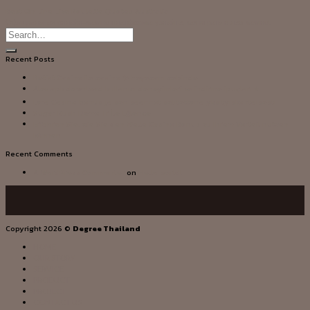
Best On-line Live Roulette Quotes Australia
Официальная онлайн-казино платформа: узнайте, как играть в лев казино!
Recent Posts
Betist Casino ile casino ✨ heyecanı cebinde
Alev apk download kullanıcı deneyimleri ve indirme ipuçları ⭐
Lyra Casino bonus ja sen säännöt selitettynä yksityiskohtaisesti
Sugar Rush Demo Tr İle Eğlence
Erfahren Sie, wie Sie den Welle Casino Bonus zu Ihrem Vorteil nutzen
können
Recent Comments
A WordPress Commenter
on
Hello world!
Copyright 2026 ©
Degree Thailand
HOME
OUR STORY
SERVICE
PRODUCT
PROJECT
CONTACT US