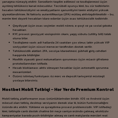
yanaşma nümayiş etdirir. Sənədlərin təqdim edilməsi və təsdiqlənməsi üçün
ayrılmış təhlükəsiz kanal mövcuddur. Təcrübəli oyunçu kimi, bu cür tədbirlərin
hesabın təhlükəsizliyini və əməliyyatların qanuniliyini təmin etdiyini yüksək
qiymətləndirirəm. İki faktorlu autentifikasiya (2FA) mütləq aktivləşdirilməlidir – bu,
mənim kimi dəyərli hesabları idarə edənlər üçün əsas təhlükəsizlik tədbiridir.
Qeydiyyat üçün əsas seçimlər: mobil nömrə, e-poçt və ya sosial şəbəkə
hesabları.
KYC prosesi: şəxsiyyət vəsiqəsinin skanı, yaşış sübutu (utility bill) tələb
oluna bilər.
Təsdiqləmə vaxtı: adi hallarda 24 saatdan çox olmur, lakin yüksək VIP
səviyyələri üçün xüsusi menecer tərəfindən dəstək verilir.
Təhlükəsizlik alətləri: 2FA, sessiya idarəetməsi, şübhəli giriş cəhdləri
haqqında bildirişlər.
Məxfilik siyasəti: şəxsi məlumatların qorunması üçün müasir şifrələmə
protokollarından istifadə.
Hesab bloklaması: aktiv olmayan hesablar üçün avtomatik qorunma
mexanizmləri.
Özünü istintaq funksiyası: öz mərc və depozit tarixçənizi müstəqil
yoxlaya bilərsiniz.
Mostbet Mobil Tətbiqi – Hər Yerdə Premium Kontrol
Mobil tətbiq, platformanın əsas üstünlüklərindən biridir. iOS və Android üçün
mövcud olan tətbiq, desktop versiyanın demək olar ki, bütün funksionallığını
özündə əks etdirir. Yükləmə və quraşdırma prosesi problemsizdir. VIP istifadəçi
kimi, tətbiqdə canlı dəstək chatinə bir neçə saniyə ərzində çatmaq, eksklüziv
kampaniyalar barədə push-bildirişlər almaq və canlı matçlarda mərcləri real