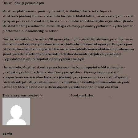
Ümumi baxışı yekunlaşdır
Mostbet platforması geniş oyun təklifi, istifadəçi dostu interfeys və
strukturlaşdırılmış bonus sistemi ilə fərqlənir. Mobil tətbiq və veb versiyanın sabit
işi oyun prosesini rahat edir, bu da onu müntəzəm istifadəçilər üçün əlverişli edir.
Müxtəlif ödəniş üsullarının mövcudluğu və maliyyə əməliyyatlarının aydın şərtləri
platformanın inandırıcılığını artırır.
Dəstək xidmətinin, xüsusilə VIP oyunçular üçün nəzərdə tutulmuş şəxsi menecer
modelinin effektivliyi problemlərin tez həllində mühüm rol oynayır. Bu yanaşma
istifadəçilərin etimadını gücləndirir və uzunmüddətli münasibətlərin qurulmasına
şərait yaradır. Platformanın texniki tərəfdən davamlı inkişafı və yeniliklərə
uyğunlaşması onun rəqabət qabiliyyətini saxlayır.
Ümumilikdə, Mostbet Azərbaycan bazarında öz mövqeyini möhkəmləndirən
çoxfunksiyalı bir platforma kimi fəaliyyət göstərir. Oyunçuların müxtəlif
ehtiyaclarını nəzərə alan balanslaşdırılmış yanaşma onun əsas üstünlüyüdür.
Gələcək inkişaf istiqamətləri mövcud xidmətlərin təkmilləşdirilməsindən və yerli
istifadəçi təcrübəsinə daha dərin diqqət yetirilməsindən ibarət ola bilər.
This entry was posted in
Uncategorized
. Bookmark the
permalink
.
admin