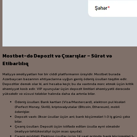
Mostbet-də Depozit və Çıxarışlar – Sürət və
Etibarlılıq
Maliyyə əməliyyatları hər bir ciddi platformanın ürəyidir. Mostbet burada
Azərbaycan bazarının ehtiyaclarına uyğun geniş ödəniş üsulları təqdim edir.
Depozitlər demək olar ki, ani hesaba keçir, bu da vaxtında mərc etmək üçün kritik
əhəmiyyət kəsb edir. VIP oyunçular üçün depozit limitləri əhəmiyyətli dərəcədə
yüksəkdir və xüsusi tələblər halında daha da artırıla bilər.
Ödəniş üsulları: Bank kartları (Visa/Mastercard), elektron pul kisələri
(Perfect Money, Skrill), kriptovalyutalar (Bitcoin, Ethereum), mobil
ödənişlər.
Depozit vaxtı: Əksər üsullar üçün ani; bank köçürmələri 1-3 iş günü çəkə
bilər.
Çıxarış üsulları: Depozit üçün istifadə edilən üsulla eyni olmalıdır
(maliyyə təhlükəsizliyi üçün əsas qayda).
Çıxarış müddəti: Elektron üsullar üçün 24 saat ərzində; bank köçürmələri 1-