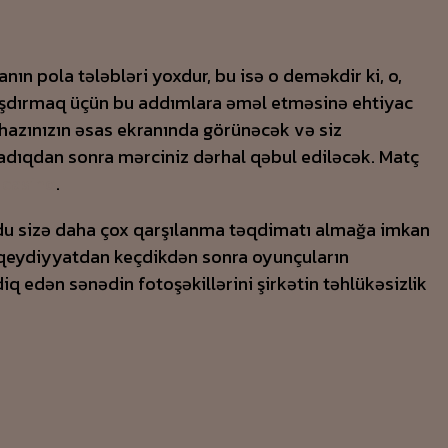
n pola tələbləri yoxdur, bu isə o deməkdir ki, o,
uraşdırmaq üçün bu addımlara əməl etməsinə ehtiyac
ihazınızın əsas ekranında görünəcək və siz
dıqdan sonra mərciniz dərhal qəbul ediləcək. Matç
 casino
.
odu sizə daha çox qarşılanma təqdimatı almağa imkan
 qeydiyyatdan keçdikdən sonra oyunçuların
 edən sənədin fotoşəkillərini şirkətin təhlükəsizlik