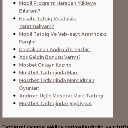
Mobil Proqramı Haradan Yükləyə
Bilərəm?
Hesabı Tətbiq Vasitəsilə
Yaratmalıyam?
Mobil Tətbiq Və Veb-sayt Arasındakı
Fərqlər
Dəstəklənən Android Cihazları
Xoş Gəldin Bonusu Varmı?
Mosbet Onlayn Kazino
Mostbet Tətbiqində Mərc
Mostbet Tətbiqində Mərc Idman
Oyunları
Android Üçün Mostbet Mərc Tətbiqi
Mostbet Tətbiqində Qeydiyyət
Tətbiq mükəmməl şəkildə optimallaşdırılıb, yəni isti