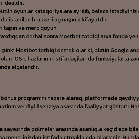
 idealdır.
bütün oyunlar kateqoriyalara ayrılıb, beləcə istədiyiniz
 istənilən brauzeri açmağınız kifayətdir.
ri tapın və mərc qoyun.
axdıqdan dərhal sonra Mostbet tətbiqi arxa fonda yen
çünki Mostbet tətbiqi demək olar ki, bütün Google andro
n iOS cihazlarının istifadəçiləri də funksiyalarla zən
ında əlçatandır.
ğını və bonus proqramını nəzərə alaraq, platformada qey
tinin verdiyi lisenziya əsasında fəaliyyət göstərir Rə
 sayəsində bölmələr arasında asanlıqla keçid edə bilə
mə menerinizdən istifadə etməklə edə bilərsiniz. Bund