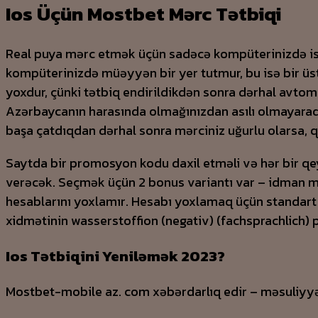
Ios Üçün Mostbet Mərc Tətbiqi
Real puya mərc etmək üçün sadəcə kompüterinizdə istən
kompüterinizdə müəyyən bir yer tutmur, bu isə bir üst
yoxdur, çünki tətbiq endirildikdən sonra dərhal avtom
Azərbaycanın harasında olmağınızdan asılı olmayaraq
başa çatdıqdan dərhal sonra mərciniz uğurlu olarsa, 
Saytda bir promosyon kodu daxil etməli və hər bir q
verəcək. Seçmək üçün 2 bonus variantı var – idman m
hesablarını yoxlamır. Hesabı yoxlamaq üçün standart y
xidmətinin wasserstoffion (negativ) (fachsprachlich
Ios Tətbiqini Yeniləmək 2023?
Mostbet-mobile az. com xəbərdarlıq edir – məsuliyyə