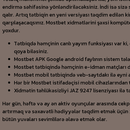
endirmə səhifəsinə yönləndiriləcəksiniz. İndi isə siz
qalır. Artıq tətbiqin en yeni versiyası təqdim edilən 
qarşılaşacaqsınız. Mostbet xidmətlərini şəxsi kompü
yoxdur.
Tətbiqdə həmçinin canlı yayım funksiyası var ki
qoya biləsiniz.
Mostbet APK Google android faylının sistem tələb
Mostbet tətbiqində həmçinin e-idman matçları da
Mostbet mobil tətbiqində veb-saytdakı ilə eyni a
Hər bir Mostbet istifadəçisi mobil cihazlarından 
Xidmətin təhlükəsizliyi JAZ 9247 lisenziyası ilə
Hər gün, həftə və ay ən aktiv oyunçular arasında cekpo
artırmaq və səxavətli hədiyyələr təqdim etmək üçün xa
bütün yuvaları sevimlilərə əlavə etmək olar.