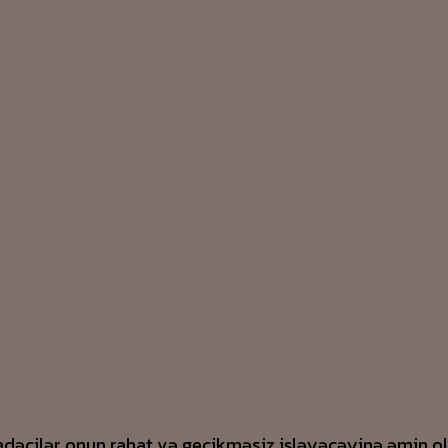
fadəçilər onun rahat və gecikməsiz işləyəcəyinə əmin o