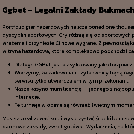
Ggbet – Legalni Zakłady Bukmache
Portfolio gier hazardowych nalicza ponad one thou
dyscyplin sportowych. Gry różnią się od sportowych 
wrażenie i przyniesie Ci nowe wygrane. Z pewnością
witryna hazardowa, która kompleksowo podchodzi ca
Dlatego GGBet jest klasyfikowany jako bezpiec
Wierzymy, że zadowoleni użytkownicy będą regula
serwisu tylko utwierdza em w tym przekonaniu.
Nasze kasyno mum licencję — jednego z najpopu
Internecie.
Te turnieje w opinie są również świetnym momen
Musisz zrealizować kod i wykorzystać środki bonuso
darmowe zakłady, zwrot gotówki. Wydarzenia, na któr