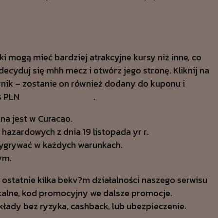
 mogą mieć bardziej atrakcyjne kursy niż inne, co
ecyduj się mhh mecz i otwórz jego stronę. Kliknij na
ynik – zostanie on również dodany do kuponu i
ts PLN
mostbet aplikacja
.
na jest w Curacao.
azardowych z dnia 19 listopada yr r.
wygrywać w każdych warunkach.
ym.
ostatnie kilka bekv?m działalności naszego serwisu
talne, kod promocyjny we dalsze promocje.
łady bez ryzyka, cashback, lub ubezpieczenie.