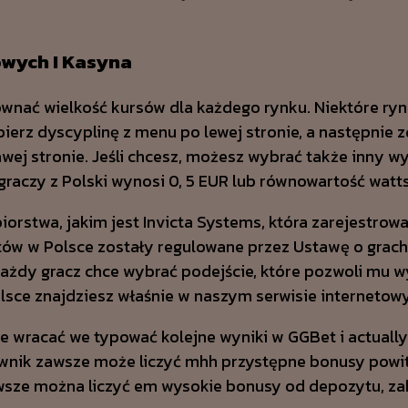
owych I Kasyna
nać wielkość kursów dla każdego rynku. Niektóre rynki
rz dyscyplinę z menu po lewej stronie, a następnie zd
wej stronie. Jeśli chcesz, możesz wybrać także inny w
graczy z Polski wynosi 0, 5 EUR lub równowartość wat
rstwa, jakim jest Invicta Systems, która zarejestrowa
ów w Polsce zostały regulowane przez Ustawę o grach h
ażdy gracz chce wybrać podejście, które pozwoli mu 
olsce znajdziesz właśnie w naszym serwisie internetow
 wracać we typować kolejne wyniki w GGBet i actually 
ownik zawsze może liczyć mhh przystępne bonusy powi
wsze można liczyć em wysokie bonusy od depozytu, zak