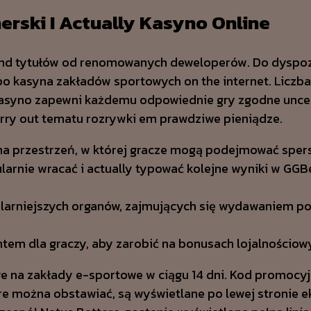
rski I Actually Kasyno Online
sand tytułów od renomowanych deweloperów. Do dyspoz
po kasyna zakładów sportowych on the internet. Liczb
 kasyno zapewni każdemu odpowiednie gry zgodne unce
rry out tematu rozrywki em prawdziwe pieniądze.
zna przestrzeń, w której gracze mogą podejmować sper
rnie wracać i actually typować kolejne wyniki w GGBe
larniejszych organów, zajmujących się wydawaniem po
tem dla graczy, aby zarobić na bonusach lojalnościow
we na zakłady e-sportowe w ciągu 14 dni. Kod promoc
e można obstawiać, są wyświetlane po lewej stronie 