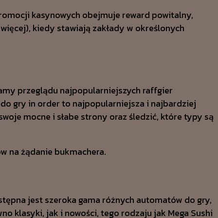
 promocji kasynowych obejmuje reward powitalny,
ięcej), kiedy stawiają zakłady w określonych
amy przeglądu najpopularniejszych raffgier
 gry in order to najpopularniejsza i najbardziej
je mocne i słabe strony oraz śledzić, które typy są
ów na żądanie bukmachera.
ostępna jest szeroka gama różnych automatów do gry,
klasyki, jak i nowości, tego rodzaju jak Mega Sushi