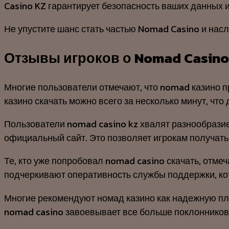
Casino KZ гарантирует безопасность ваших данных
Не упустите шанс стать частью Nomad Casino и нас
Отзывы игроков о Nomad Casino
Многие пользователи отмечают, что nomad казино п
казино скачать можно всего за несколько минут, чт
Пользователи nomad casino kz хвалят разнообрази
официальный сайт. Это позволяет игрокам получат
Те, кто уже попробовал nomad casino скачать, отме
подчеркивают оперативность службы поддержки, ко
Многие рекомендуют номад казино как надежную п
nomad casino завоевывает все больше поклонников 