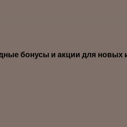
одные бонусы и акции для новых 