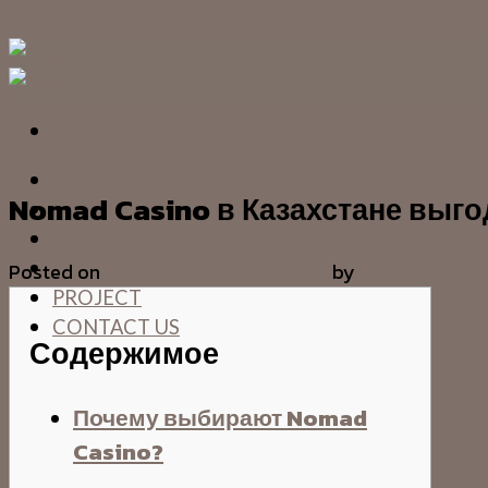
Skip to content
Uncategorized
HOME
Nomad Casino в Казахстане выг
OUR STORY
SERVICE
PRODUCT
Posted on
04/02/2025
03/03/2025
by
admin
PROJECT
CONTACT US
Содержимое
Почему выбирают Nomad
Casino?