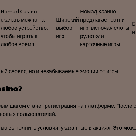
Nomad Casino
Номад Казино
скачать можно на
Широкий
предлагает сотни
Б
любое устройство,
выбор
игр, включая слоты,
и
чтобы играть в
игр
рулетку и
любое время.
карточные игры.
ый сервис, но и незабываемые эмоции от игры!
asino?
вым шагом станет регистрация на платформе. После 
новых пользователей.
мо выполнить условия, указанные в акциях. Это може