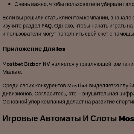
Очень важно, чтобы пользователи убирали галоч
Если вы решили стать клиентом компании, вначале 
изучите раздел FAQ. Однако, чтобы начать играть н
и пользователи могут пополнить свой счет с помощь
Приложение Для Ios
Mostbet Bizbon NV является управляющей компание
Мальте.
Среди своих конкурентов Mostbet выделяется глуби
дивизионов. Согласитесь, это – внушительная цифра
Основной упор компания делает на развитие спортив
Игровые Автоматы И Слоты Mos