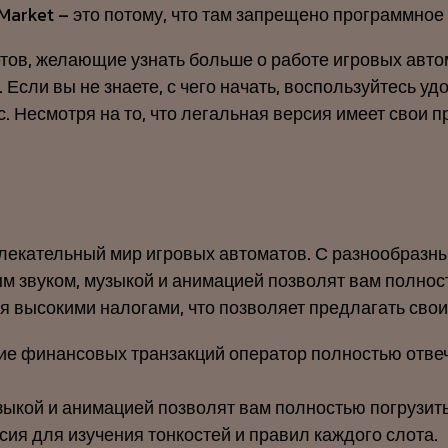
y Market – это потому, что там запрещено программно
ов, желающие узнать больше о работе игровых автом
 Если вы не знаете, с чего начать, воспользуйтесь у
. Несмотря на то, что легальная версия имеет свои 
екательный мир игровых автоматов. С разнообразным
м звуком, музыкой и анимацией позволят вам полнос
ся высокими налогами, что позволяет предлагать св
ие финансовых транзакций оператор полностью отвеч
ыкой и анимацией позволят вам полностью погрузит
ия для изучения тонкостей и правил каждого слота.