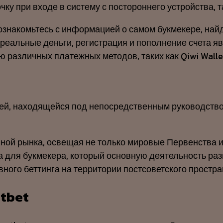
ку при входе в систему с постороннего устройства, т
ознакомьтесь с информацией о самом букмекере, най
а реальные деньги, регистрация и пополнение счета 
ю различных платежных методов, таких как Qiwi Wall
й, находящейся под непосредственным руководство
ной рынка, освещая не только мировые Первенства и
 для букмекера, который основную деятельность раз
ного беттинга на территории постсоветского простра
tbet