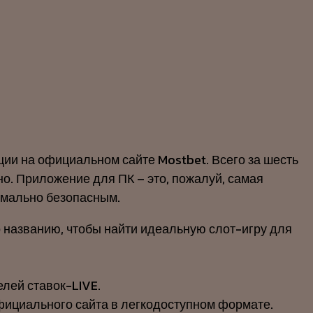
ии на официальном сайте Mostbet. Всего за шесть
но. Приложение для ПК – это, пожалуй, самая
имально безопасным.
о названию, чтобы найти идеальную слот-игру для
елей ставок-LIVE.
официального сайта в легкодоступном формате.