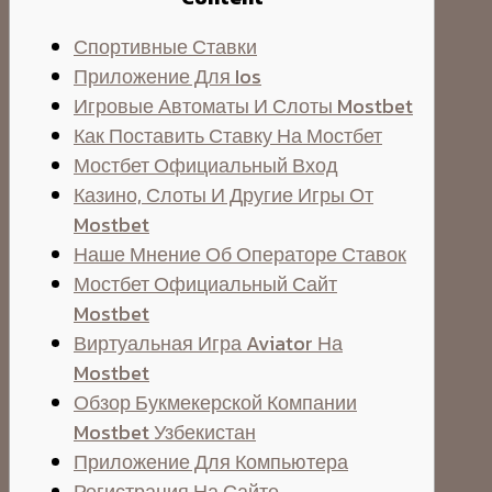
Спортивные Ставки
Приложение Для Ios
Игровые Автоматы И Слоты Mostbet
Как Поставить Ставку На Мостбет
Мостбет Официальный Вход
Казино, Слоты И Другие Игры От
Mostbet
Наше Мнение Об Операторе Ставок
Мостбет Официальный Сайт
Mostbet
Виртуальная Игра Aviator На
Mostbet
Обзор Букмекерской Компании
Mostbet Узбекистан
Приложение Для Компьютера
Регистрация На Сайте