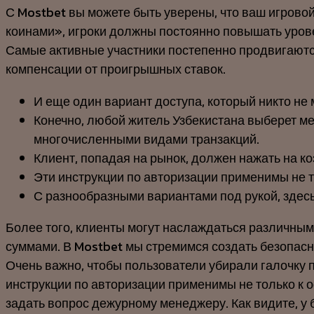
С Mostbet вы можете быть уверены, что ваш игровой
коинами», игроки должны постоянно повышать урове
Самые активные участники постепенно продвигаются
компенсации от проигрышных ставок.
И еще один вариант доступа, который никто не
Конечно, любой житель Узбекистана выберет м
многочисленными видами транзакций.
Клиент, попадая на рынок, должен нажать на ко
Эти инструкции по авторизации применимы не то
С разнообразными вариантами под рукой, здесь 
Более того, клиенты могут наслаждаться различными
суммами. В Mostbet мы стремимся создать безопас
Очень важно, чтобы пользователи убирали галочку пр
инструкции по авторизации применимы не только к о
задать вопрос дежурному менеджеру. Как видите, у 