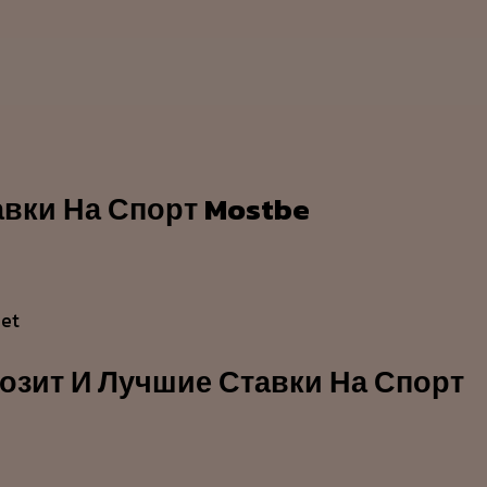
вки На Спорт Mostbe
et
озит И Лучшие Ставки На Спорт