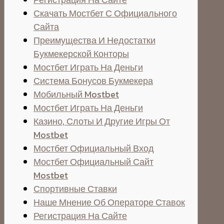
Скачать Мостбет С Официального
Сайта
Преимущества И Недостатки
Букмекерской Конторы
Мостбет Играть На Деньги
Система Бонусов Букмекера
Мобильный Mostbet
Мостбет Играть На Деньги
Казино, Слоты И Другие Игры От
Mostbet
Мостбет Официальный Вход
Мостбет Официальный Сайт
Mostbet
Спортивные Ставки
Наше Мнение Об Операторе Ставок
Регистрация На Сайте