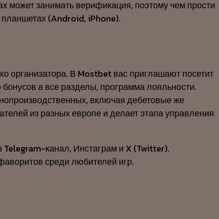
х может занимать верификация, поэтому чем прости
планшетах (Android, iPhone).
о организатора. В Mostbet вас приглашают посетит
го бонусов а все разделы, программа лояльности.
нопроизводственных, включая дебетовые же
ателей из разных европе и делает этапа управления
Telegram-канал, Инстаграм и X (Twitter).
 фаворитов среди любителей игр.
.