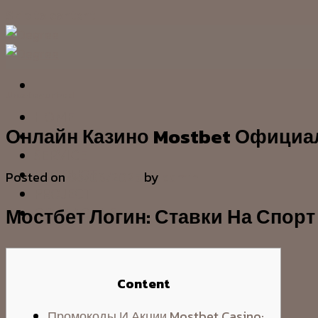
Skip to content
Uncategorized
HOME
Онлайн Казино Mostbet Официал
OUR STORY
SERVICE
PRODUCT
Posted on
05/06/2025
by
admin
PROJECT
Мостбет Логин: Ставки На Спорт
CONTACT US
Content
Промокоды И Акции Mostbet Casino: