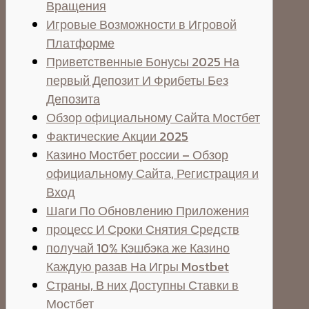
Вращения
Игровые Возможности в Игровой
Платформе
Приветственные Бонусы 2025 На
первый Депозит И Фрибеты Без
Депозита
Обзор официальному Сайта Мостбет
Фактические Акции 2025
Казино Мостбет россии – Обзор
официальному Сайта, Регистрация и
Вход
Шаги По Обновлению Приложения
процесс И Сроки Снятия Средств
получай 10% Кэшбэка же Казино
Каждую разав На Игры Mostbet
Страны, В них Доступны Ставки в
Мостбет