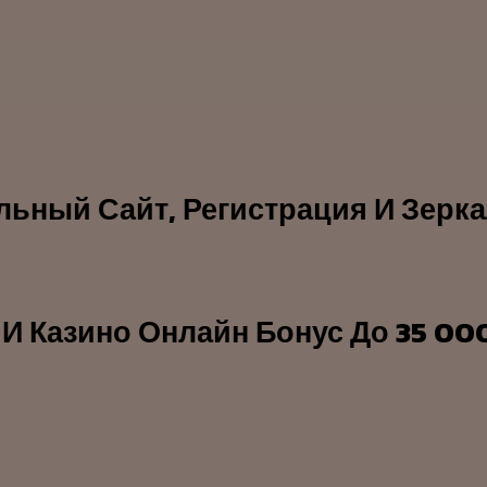
ьный Сайт, Регистрация И Зерка
 И Казино Онлайн Бонус До 35 00