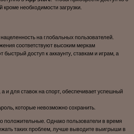
й кроме необходимости загрузки.
 нацеленность на глобальных пользователей.
ожения соответствуют высоким меркам
быстрый доступ к аккаунту, ставкам и играм, а
а и для ставок на спорт, обеспечивает успешный
ароль, которые невозможно сохранить.
но положительные. Однако пользователи в время
бежать таких проблем, лучше выводите выигрыши в