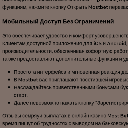
функциям, нажмите кнопку Открыть Mostbet перезак
Мобильный Доступ Без Ограничений
Это обеспечивает удобство и комфорт усовершенств
Клиентам доступной приложения для iOS и Android,
производительности, обеспечивая кофортную работу 
также предоставляют дополнительные функции и уд
Простота интерфейса и мгновенная реакция д
В Mostbet вас приглашают посетившей игровые а
Наслаждайтесь приветственными бонусами букме
старт.
Далее невозможно нажать кнопку “Зарегистриро
Отзывы семряуи выплатах в онлайн казино Most Be
время пишут об трудностях с выводом на банковску