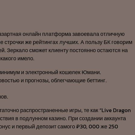
 азартная онлайн платформа завоевала отличную
 строчки же рейтингах лучших. А пользу БК говорим
й. Зеркало сможет клиенту постоянно остаются на
какого имело.
 минимум и электронный кошелек Юмани.
востью и прогнозы, облегчающие беттинг.
ов.
аточно распространенные игры, те как “Live Dragon
тствия в подлунном казино. При создании аккаунта
онус и первый депозит самого ₽30, 000 же 250