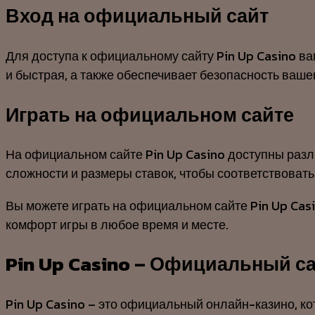
Вход на официальный сайт
Для доступа к официальному сайту Pin Up Casino в
и быстрая, а также обеспечивает безопасность вашег
Играть на официальном сайте
На официальном сайте Pin Up Casino доступны разл
сложности и размеры ставок, чтобы соответствоват
Вы можете играть на официальном сайте Pin Up Casi
комфорт игры в любое время и месте.
Pin Up Casino – Официальный с
Pin Up Casino – это официальный онлайн-казино, кот