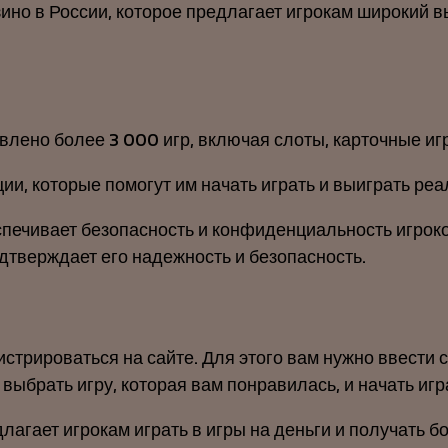
о в России, которое предлагает игрокам широкий выб
влено более 3 000 игр, включая слоты, карточные игр
ции, которые помогут им начать играть и выиграть ре
спечивает безопасность и конфиденциальность игроко
дтверждает его надежность и безопасность.
гистрироваться на сайте. Для этого вам нужно ввести
 выбрать игру, которая вам понравилась, и начать игр
лагает игрокам играть в игры на деньги и получать б