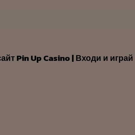
т Pin Up Casino | Входи и играй 