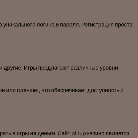
 уникального логина и пароля. Регистрация проста
 и другие. Игры предлагают различные уровни
н или планшет, что обеспечивает доступность и
рать в игры на деньги. Сайт pinup казино является