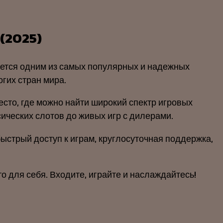
(2025)
ается одним из самых популярных и надежных
огих стран мира.
место, где можно найти широкий спектр игровых
сических слотов до живых игр с дилерами.
ыстрый доступ к играм, круглосуточная поддержка,
то для себя. Входите, играйте и наслаждайтесь!