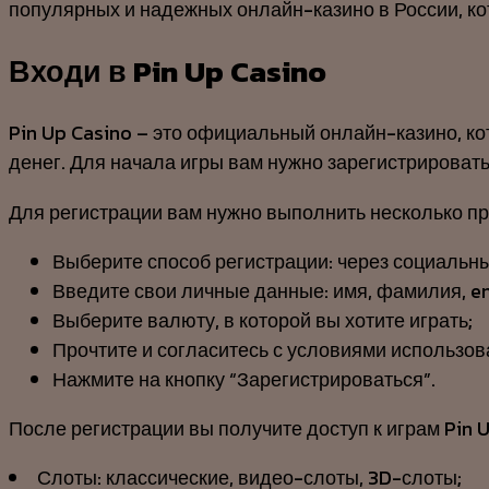
популярных и надежных онлайн-казино в России, ко
Входи в Pin Up Casino
Pin Up Casino – это официальный онлайн-казино, ко
денег. Для начала игры вам нужно зарегистрироватьс
Для регистрации вам нужно выполнить несколько пр
Выберите способ регистрации: через социальны
Введите свои личные данные: имя, фамилия, em
Выберите валюту, в которой вы хотите играть;
Прочтите и согласитесь с условиями использов
Нажмите на кнопку “Зарегистрироваться”.
После регистрации вы получите доступ к играм Pin U
Слоты: классические, видео-слоты, 3D-слоты;