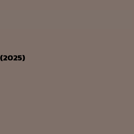
(2025)