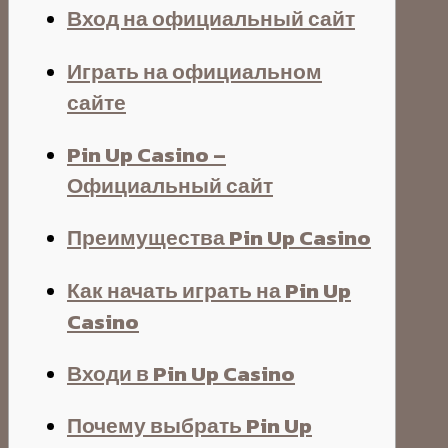
Вход на официальный сайт
Играть на официальном
сайте
Pin Up Casino –
Официальный сайт
Преимущества Pin Up Casino
Как начать играть на Pin Up
Casino
Входи в Pin Up Casino
Почему выбрать Pin Up