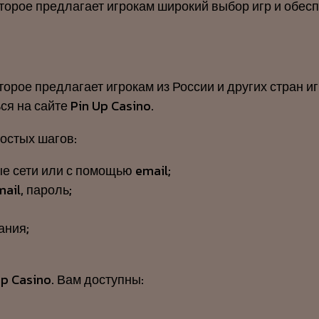
торое предлагает игрокам широкий выбор игр и обес
торое предлагает игрокам из России и других стран 
я на сайте Pin Up Casino.
остых шагов:
е сети или с помощью email;
ail, пароль;
ания;
p Casino. Вам доступны: