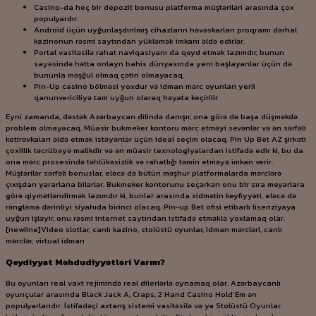
Casino-da heç bir depozit bonusu platforma müştəriləri arasında çox
populyardır.
Android üçün uyğunlaşdırılmış cihazların həvəskarları proqramı dərhal
kazinonun rəsmi saytından yükləmək imkanı əldə edirlər.
Portal vasitəsilə rahat naviqasiyanı da qeyd etmək lazımdır, bunun
sayəsində hətta onlayn bahis dünyasında yeni başlayanlar üçün də
bununla məşğul olmaq çətin olmayacaq.
Pin-Up casino bölməsi yoxdur və idman mərc oyunları yerli
qanunvericiliyə tam uyğun olaraq həyata keçirilir.
Eyni zamanda, dəstək Azərbaycan dilində danışır, ona görə də başa düşməkdə
problem olmayacaq. Müasir bukmeker kontoru mərc etməyi sevənlər və ən sərfəli
kotirovkaları əldə etmək istəyənlər üçün ideal seçim olacaq. Pin Up Bet AZ şirkəti
çoxillik təcrübəyə malikdir və ən müasir texnologiyalardan istifadə edir ki, bu da
ona mərc prosesində təhlükəsizlik və rahatlığı təmin etməyə imkan verir.
Müştərilər sərfəli bonuslar, eləcə də bütün məşhur platformalarda mərclərə
çıxışdan yararlana bilərlər. Bukmeker kontorunu seçərkən onu bir sıra meyarlara
görə qiymətləndirmək lazımdır ki, bunlar arasında xidmətin keyfiyyəti, eləcə də
rəngləmə dərinliyi siyahıda birinci olacaq. Pin-up Bet ofisi etibarlı lisenziyaya
uyğun işləyir, onu rəsmi internet saytından istifadə etməklə yoxlamaq olar.
[newline]Video slotlar, canlı kazino, stolüstü oyunlar, idman mərcləri, canlı
mərclər, virtual idman
Qeydiyyat Məhdudiyyətləri Varmı?
Bu oyunları real vaxt rejimində real dilerlərlə oynamaq olar. Azərbaycanlı
oyunçular arasında Black Jack A, Craps, 2 Hand Casino Hold’Em ən
populyarlarıdır. İstifadəçi axtarış sistemi vasitəsilə və ya Stolüstü Oyunlar