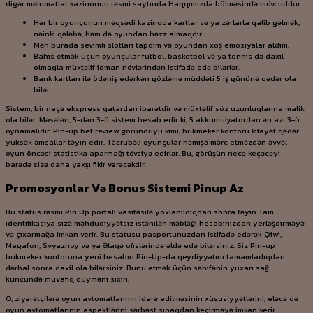
digər məlumatlar kazinonun rəsmi saytında Haqqımızda bölməsində mövcuddur.
Hər bir oyunçunun məqsədi kazinoda kartlar və ya zərlarla qalib gəlmək,
nəinki qələbə, həm də oyundan həzz almaqdır.
Mən burada sevimli slotları tapdım və oyundan xoş emosiyalar aldım.
Bahis etmək üçün oyunçular futbol, ​​basketbol və ya tennis də daxil
olmaqla müxtəlif idman növlərindən istifadə edə bilərlər.
Bank kartları ilə ödəniş edərkən gözləmə müddəti 5 iş gününə qədər ola
bilər.
Sistem, bir neçə ekspress qatardan ibarətdir və müxtəlif söz uzunluqlarına malik
ola bilər. Məsələn, 5-dən 3-ü sistem hesab edir ki, 5 akkumulyatordan ən azı 3-ü
oynamalıdır. Pin-up bet review göründüyü kimi, bukmeker kontoru kifayət qədər
yüksək əmsallar təyin edir. Təcrübəli oyunçular həmişə mərc etməzdən əvvəl
oyun öncəsi statistika aparmağı tövsiyə edirlər. Bu, görüşün necə keçəcəyi
barədə sizə daha yaxşı fikir verəcəkdir.
Promosyonlar Və Bonus Sistemi Pinup Az
Bu status rəsmi Pin Up portalı vasitəsilə yoxlanıldıqdan sonra təyin Tam
identifikasiya sizə məhdudiyyətsiz istənilən məbləği hesabınızdan yerləşdirməyə
və çıxarmağa imkan verir. Bu statusu pasportunuzdan istifadə edərək Qiwi,
Megafon, Svyaznoy və ya Əlaqə ofislərində əldə edə bilərsiniz. Siz Pin-up
bukmeker kontoruna yeni hesabın Pin-Up-da qeydiyyatını tamamladıqdan
dərhal sonra daxil ola bilərsiniz. Bunu etmək üçün səhifənin yuxarı sağ
küncündə müvafiq düyməni sıxın.
O, ziyarətçilərə oyun avtomatlarının idarə edilməsinin xüsusiyyətlərini, eləcə də
oyun avtomatlarının aspektlərini sərbəst sınaqdan keçirməyə imkan verir.