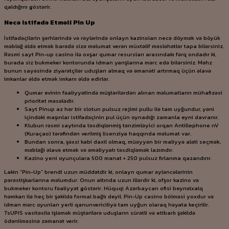
qaldığını göstərir.
Necə Istifadə Etməli Pin Up
İstifadəçilərin şərhlərində və rəylərində onlayn kazinoları necə döymək və böyük
məbləğ əldə etmək barədə sizə məlumat verən müxtəlif məsləhətlər tapa bilərsiniz.
Rəsmi sayt Pin-up casino ilə oxşar qumar resursları arasındakı fərq ondadır ki,
burada siz bukmeker kontorunda idman yarışlarına mərc edə bilərsiniz. Məhz
bunun sayəsində ziyarətçilər uduşları almaq və əmanəti artırmaq üçün əlavə
imkanlar əldə etmək imkanı əldə edirlər.
Qumar evinin fəaliyyətində müştərilərdən alınan məlumatların mühafizəsi
prioritet məsələdir.
Sayt Pinup az hər bir slotun pulsuz rejimi pullu ilə tam uyğundur, yəni
içindəki maşınlar istifadəçinin pul üçün oynadığı zamanla eyni davranır.
Klubun rəsmi saytında təsdiqlənmiş tənzimləyici orqan Antillephone nV
(Kuraçao) tərəfindən verilmiş lisenziya haqqında məlumat var.
Bundan sonra, şəxsi kabi daxil olmaq, müəyyən bir maliyyə aləti seçmək,
məbləği əlavə etmək və əməliyyatı təsdiqləmək lazımdır.
Kazino yeni oyunçulara 500 manat + 250 pulsuz fırlanma qazandırır.
Lakin “Pin-Up” brendi uzun müddətdir ki, onlayn qumar əyləncələrinin
pərəstişkarlarına məlumdur. Onun altında uzun illərdir ki, ofşor kazino və
bukmeker kontoru fəaliyyət göstərir. Hüquqi Azərbaycan ofisi beynəlxalq
həmkarı ilə heç bir şəkildə formal bağlı deyil. Pin-Up casino bölməsi yoxdur və
idman mərc oyunları yerli qanunvericiliyə tam uyğun olaraq həyata keçirilir.
TsUPIS vasitəsilə işləmək müştərilərə uduşların sürətli və etibarlı şəkildə
ödənilməsinə zəmanət verir.