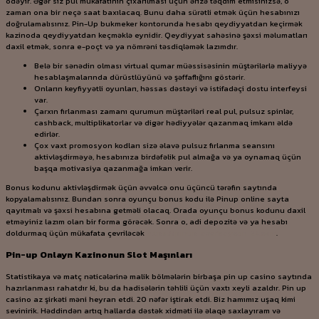
ödəyir. Əgər siz pul mükafatının çıxarılması üçün ərizə təqdim etmisinizsə, o
zaman ona bir neçə saat baxılacaq. Bunu daha sürətli etmək üçün hesabınızı
doğrulamalısınız. Pin-Up bukmeker kontorunda hesabı qeydiyyatdan keçirmək
kazinoda qeydiyyatdan keçməklə eynidir. Qeydiyyat sahəsinə şəxsi məlumatları
daxil etmək, sonra e-poçt və ya nömrəni təsdiqləmək lazımdır.
Belə bir sənədin olması virtual qumar müəssisəsinin müştərilərlə maliyyə
hesablaşmalarında dürüstlüyünü və şəffaflığını göstərir.
Onların keyfiyyətli oyunları, həssas dəstəyi və istifadəçi dostu interfeysi
var.
Çarxın fırlanması zamanı qurumun müştəriləri real pul, pulsuz spinlər,
cashback, multiplikatorlar və digər hədiyyələr qazanmaq imkanı əldə
edirlər.
Çox vaxt promosyon kodları sizə əlavə pulsuz fırlanma seansını
aktivləşdirməyə, hesabınıza birdəfəlik pul almağa və ya oynamaq üçün
başqa motivasiya qazanmağa imkan verir.
Bonus kodunu aktivləşdirmək üçün əvvəlcə onu üçüncü tərəfin saytında
kopyalamalısınız. Bundan sonra oyunçu bonus kodu ilə Pinup online sayta
qayıtmalı və şəxsi hesabına getməli olacaq. Orada oyunçu bonus kodunu daxil
etməyiniz lazım olan bir forma görəcək. Sonra o, adi depozitə və ya hesabı
doldurmaq üçün mükafata çevriləcək
https://pinup-azerbaycan-24.com
.
Pin-up Onlayn Kazinonun Slot Maşınları
Statistikaya və matç nəticələrinə malik bölmələrin birbaşa pin up casino saytında
hazırlanması rahatdır ki, bu da hadisələrin təhlili üçün vaxtı xeyli azaldır. Pin up
casino az şirkəti məni heyran etdi. 20 nəfər iştirak etdi. Biz hamımız uşaq kimi
sevinirik. Həddindən artıq hallarda dəstək xidməti ilə əlaqə saxlayıram və