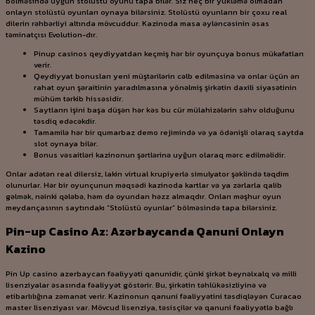
bölməsində uyğun stolüstü oyunu tapa bilər. Siz heç bir yükləmə olmadan
onlayn stolüstü oyunları oynaya bilərsiniz. Stolüstü oyunların bir çoxu real
dilerin rəhbərliyi altında mövcuddur. Kazinoda masa əyləncəsinin əsas
təminatçısı Evolution-dır.
Pinup casinos qeydiyyatdan keçmiş hər bir oyunçuya bonus mükafatları
verir.
Qeydiyyat bonusları yeni müştərilərin cəlb edilməsinə və onlar üçün ən
rahat oyun şəraitinin yaradılmasına yönəlmiş şirkətin daxili siyasətinin
mühüm tərkib hissəsidir.
Saytların işini başa düşən hər kəs bu cür mülahizələrin səhv olduğunu
təsdiq edəcəkdir.
Tamamilə hər bir qumarbaz demo rejimində və ya ödənişli olaraq saytda
slot oynaya bilər.
Bonus vəsaitləri kazinonun şərtlərinə uyğun olaraq mərc edilməlidir.
Onlar adətən real dilersiz, lakin virtual krupiyerlə simulyator şəklində təqdim
olunurlar. Hər bir oyunçunun məqsədi kazinoda kartlar və ya zərlarla qalib
gəlmək, nəinki qələbə, həm də oyundan həzz almaqdır. Onları məşhur oyun
meydançasının saytındakı “Stolüstü oyunlar” bölməsində tapa bilərsiniz.
Pin-up Casino Az: Azərbaycanda Qanuni Onlayn
Kazino
Pin Up casino azerbaycan fəaliyyəti qanunidir, çünki şirkət beynəlxalq və milli
lisenziyalar əsasında fəaliyyət göstərir. Bu, şirkətin təhlükəsizliyinə və
etibarlılığına zəmanət verir. Kazinonun qanuni fəaliyyətini təsdiqləyən Curacao
master lisenziyası var. Mövcud lisenziya, təsisçilər və qanuni fəaliyyətlə bağlı