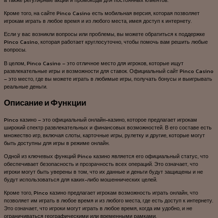
а также регулярные акции и промокоды для постоянных клиентов.
Кроме того, на сайте Pinco Casino есть мобильная версия, которая позволяет
игрокам играть в любое время и из любого места, имея доступ к интернету.
Если у вас возникли вопросы или проблемы, вы можете обратиться к поддержке
Pinco Casino, которая работает круглосуточно, чтобы помочь вам решить любые
вопросы.
В целом, Pinco Casino – это отличное место для игроков, которые ищут
развлекательные игры и возможности для ставок. Официальный сайт Pinco Casino
– это место, где вы можете играть в любимые игры, получать бонусы и выигрывать
реальные деньги.
Описание и Функции
Pinco казино – это официальный онлайн-казино, которое предлагает игрокам
широкий спектр развлекательных и финансовых возможностей. В его составе есть
множество игр, включая слоты, карточные игры, рулетку и другие, которые могут
быть доступны для игры в режиме онлайн.
Одной из ключевых функций Pinco казино является его официальный статус, что
обеспечивает безопасность и прозрачность всех операций. Это означает, что
игроки могут быть уверены в том, что их данные и деньги будут защищены и не
будут использоваться для каких-либо мошеннических целей.
Кроме того, Pinco казино предлагает игрокам возможность играть онлайн, что
позволяет им играть в любое время и из любого места, где есть доступ к интернету.
Это означает, что игроки могут играть в любое время, когда им удобно, и не
ограничиваться географическими или временными рамками.