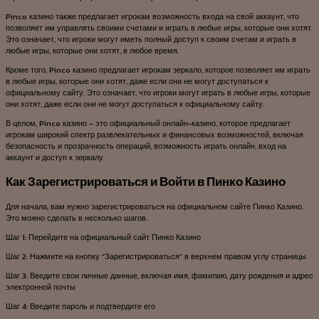
Pinco казино также предлагает игрокам возможность входа на свой аккаунт, что
позволяет им управлять своими счетами и играть в любые игры, которые они хотят.
Это означает, что игроки могут иметь полный доступ к своим счетам и играть в
любые игры, которые они хотят, в любое время.
Кроме того, Pinco казино предлагает игрокам зеркало, которое позволяет им играть
в любые игры, которые они хотят, даже если они не могут доступаться к
официальному сайту. Это означает, что игроки могут играть в любые игры, которые
они хотят, даже если они не могут доступаться к официальному сайту.
В целом, Pinco казино – это официальный онлайн-казино, которое предлагает
игрокам широкий спектр развлекательных и финансовых возможностей, включая
безопасность и прозрачность операций, возможность играть онлайн, вход на
аккаунт и доступ к зеркалу.
Как Зарегистрироваться и Войти в Пинко Казино
Для начала, вам нужно зарегистрироваться на официальном сайте Пинко Казино.
Это можно сделать в несколько шагов.
Шаг 1: Перейдите на официальный сайт Пинко Казино
Шаг 2: Нажмите на кнопку “Зарегистрироваться” в верхнем правом углу страницы
Шаг 3: Введите свои личные данные, включая имя, фамилию, дату рождения и адрес
электронной почты
Шаг 4: Введите пароль и подтвердите его