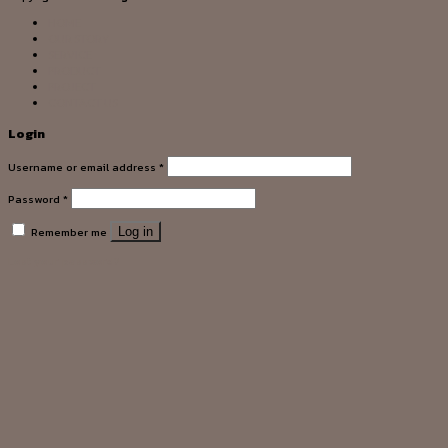
HOME
OUR STORY
SERVICE
PRODUCT
PROJECT
CONTACT US
Login
Username or email address
*
Password
*
Remember me
Log in
Lost your password?