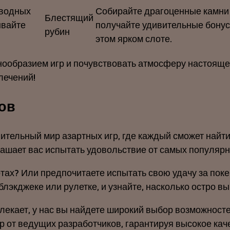
дводных
Собирайте драгоценные камни
Блестящий
ывайте
получайте удивительные бонус
рубин
этом ярком слоте.
нообразием игр и почувствовать атмосферу настоящег
лечений!
ов
ительный мир азартных игр, где каждый сможет найти
глашает вас испытать удовольствие от самых популяр
тах? Или предпочитаете испытать свою удачу за пок
блэкджеке или рулетке, и узнайте, насколько остро 
ивлекает, у нас вы найдете широкий выбор возможнос
гр от ведущих разработчиков, гарантируя высокое ка