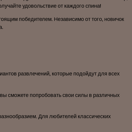
лучайте удовольствие от каждого спина!
тоящим победителем. Независимо от того, новичок
а.
иантов развлечений, которые подойдут для всех
ь вы сможете попробовать свои силы в различных
 разнообразием. Для любителей классических