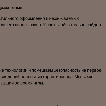
джекпотами.
й, стильного оформления и незабываемых
шего пинап казино. У нас вы обязательно найдете
!
ые технологии и помещаем безопасность на первое
 сведений полностью гарантирована. Мы также
закций во время игры.