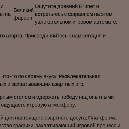
 и
Ощутите древний Египет и
Великий
ы на
встретьтесь с фараоном на этом
фараон
увлекательном игровом автомате.
о азарта. Присоединяйтесь к нам сегодня и
 что-то по своему вкусу. Развлекательная
ных и захватывающих азартных игр.
ерным столом и одержать победу над опытными
вы ощущаете игровую атмосферу.
тей для настоящего азартного досуга. Платформа
чество графики, захватывающий игровой процесс и