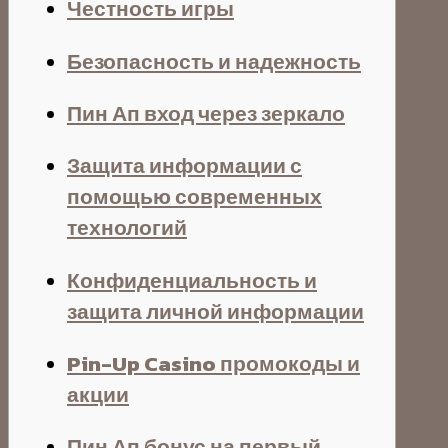
Честность игры
Безопасность и надежность
Пин Ап вход через зеркало
Защита информации с
помощью современных
технологий
Конфиденциальность и
защита личной информации
Pin-Up Casino промокоды и
акции
Пин Ап бонус на первый