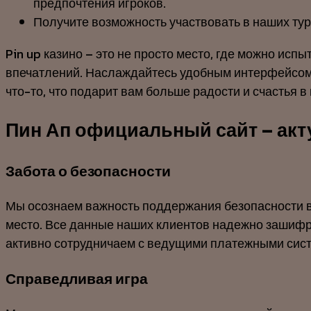
предпочтения игроков.
Получите возможность участвовать в наших ту
Pin up казино – это не просто место, где можно ис
впечатлений. Наслаждайтесь удобным интерфейсом 
что-то, что подарит вам больше радости и счастья в
Пин Ап официальный сайт – акт
Забота о безопасности
Мы осознаем важность поддержания безопасности в
место. Все данные наших клиентов надежно зашиф
активно сотрудничаем с ведущими платежными сист
Справедливая игра