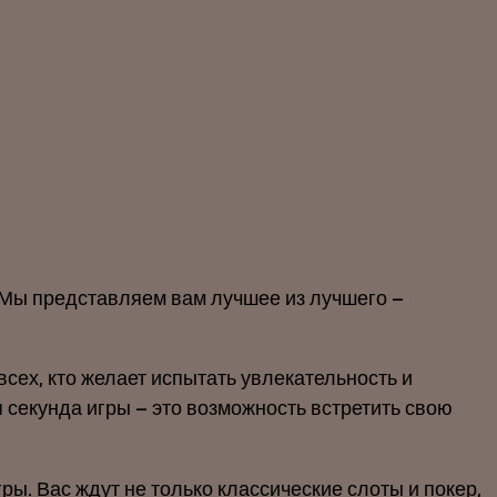
 Мы представляем вам лучшее из лучшего –
пин ап
сех, кто желает испытать увлекательность и
я секунда игры – это возможность встретить свою
. Вас ждут не только классические слоты и покер,