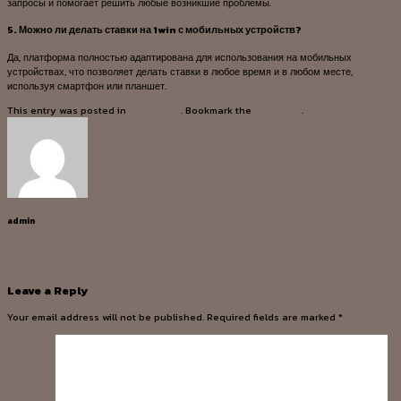
запросы и помогает решить любые возникшие проблемы.
5. Можно ли делать ставки на 1win с мобильных устройств?
Да, платформа полностью адаптирована для использования на мобильных
устройствах, что позволяет делать ставки в любое время и в любом месте,
используя смартфон или планшет.
This entry was posted in
1winRussia
. Bookmark the
permalink
.
admin
Best Online Pokies For Real Money In Australia Fresh Pokies 2025
Преимущества Пинко Казино для клубных участников
Leave a Reply
Your email address will not be published.
Required fields are marked
*