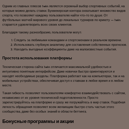
Одним из главных плюсов 1win является огромный выбор спортивных событий, на
которые можно делать ставки. Букмекерская контора охватывает множество видов
спорта, что позволяет каждому пользователю найти что-то по душе. От
футбольных матчей мирового уровня до локальных турниров по крикету — 1win
старается удовлетворить всех своих клиентов.
Благодаря такому разнообразию, пользователи могут:
Следить за любимыми командами и спортсменами в реальном времени.
Использовать глубокую аналитику для составления собственных прогнозов.
Находить выгодные коэффициенты даже на малоизвестные события.
Простота использования платформы
Техническая сторона сайта 1win отличается максимальной удобностью и
интуитивно понятным интерфейсом. Даже новички быстро ориентируются и
находят необходимые разделы. Платформа работает как на компьютерах, так и на
мобильных устройствах, обеспечивая доступ к ставкам в любое время и в любом
месте.
Такая гибкость позволяет пользователям комфортно взаимодействовать с сайтом,
независимо от их уровня технической подготовленности. Просто
зарегистрируйтесь на платформе и сразу же погружайтесь в мир ставок. Подобная
легкость обращения позволяет всем желающим быстро стать частью этого
сообщества, даже без особых знаний в области беттинга.
Бонусные программы и акции