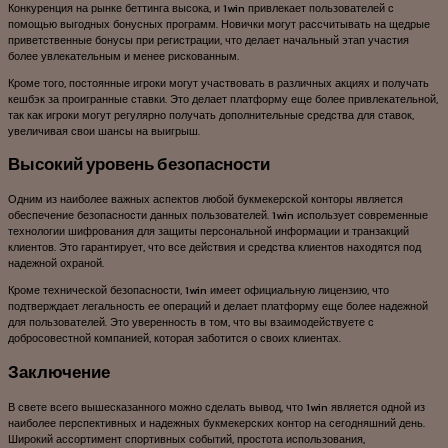
Конкуренция на рынке беттинга высока, и 1win привлекает пользователей с
помощью выгодных бонусных программ. Новички могут рассчитывать на щедрые
приветственные бонусы при регистрации, что делает начальный этап участия
более увлекательным и менее рискованным.
1win
Кроме того, постоянные игроки могут участвовать в различных акциях и получать
кешбэк за проигранные ставки. Это делает платформу еще более привлекательной,
так как игроки могут регулярно получать дополнительные средства для ставок,
увеличивая свои шансы на выигрыш.
Высокий уровень безопасности
Одним из наиболее важных аспектов любой букмекерской конторы является
обеспечение безопасности данных пользователей. 1win использует современные
технологии шифрования для защиты персональной информации и транзакций
клиентов. Это гарантирует, что все действия и средства клиентов находятся под
надежной охраной.
Кроме технической безопасности, 1win имеет официальную лицензию, что
подтверждает легальность ее операций и делает платформу еще более надежной
для пользователей. Это уверенность в том, что вы взаимодействуете с
добросовестной компанией, которая заботится о своих клиентах.
Заключение
В свете всего вышесказанного можно сделать вывод, что 1win является одной из
наиболее перспективных и надежных букмекерских контор на сегодняшний день.
Широкий ассортимент спортивных событий, простота использования,