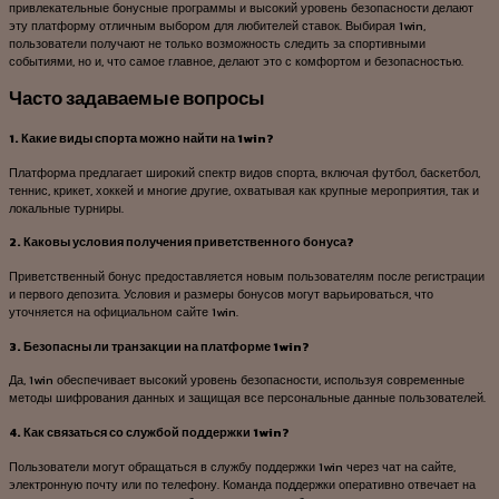
привлекательные бонусные программы и высокий уровень безопасности делают
эту платформу отличным выбором для любителей ставок. Выбирая 1win,
пользователи получают не только возможность следить за спортивными
событиями, но и, что самое главное, делают это с комфортом и безопасностью.
Часто задаваемые вопросы
1. Какие виды спорта можно найти на 1win?
Платформа предлагает широкий спектр видов спорта, включая футбол, баскетбол,
теннис, крикет, хоккей и многие другие, охватывая как крупные мероприятия, так и
локальные турниры.
2. Каковы условия получения приветственного бонуса?
Приветственный бонус предоставляется новым пользователям после регистрации
и первого депозита. Условия и размеры бонусов могут варьироваться, что
уточняется на официальном сайте 1win.
3. Безопасны ли транзакции на платформе 1win?
Да, 1win обеспечивает высокий уровень безопасности, используя современные
методы шифрования данных и защищая все персональные данные пользователей.
4. Как связаться со службой поддержки 1win?
Пользователи могут обращаться в службу поддержки 1win через чат на сайте,
электронную почту или по телефону. Команда поддержки оперативно отвечает на