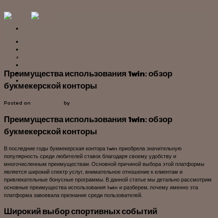
Skip to content
HOME
OUR STORY
SERVICE
1winRussia
PRODUCT
Преимущества использования 1win: обзор
PROJECT
CONTACT US
букмекерской конторы
Posted on
22/04/2025
by
admin
Преимущества использования 1win: обзор
букмекерской конторы
В последние годы букмекерская контора 1win приобрела значительную
популярность среди любителей ставок благодаря своему удобству и
многочисленным преимуществам. Основной причиной выбора этой платформы
является широкий спектр услуг, внимательное отношение к клиентам и
привлекательные бонусные программы. В данной статье мы детально рассмотрим
основные преимущества использования 1win и разберем, почему именно эта
платформа завоевала признание среди пользователей.
Широкий выбор спортивных событий